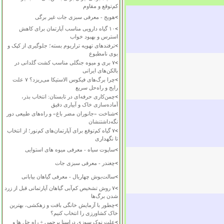
کم‌توقع و مقاوم
>
هویج - معرفی سبزی جات غیر برگی
>
۱۰ گیاه دارویی مناسب آپارتمان برای کاهش
استرس و بهبود خواب
>
ترفندهای تهویه تراریوم بسته؛ جلوگیری از کپک و
بوی نامطبوع
>
۷ بری و میوه جنگلی مناسب کشت گلدانی در
بالکن‌های ایرانی
>
چرا برگ‌های فیکوس الاستیکا می‌ریزد؟ ۷ علت
رایج و راه‌حل سریع
>
چمن‌کاری حرفه‌ای در تابستان: انتخاب بذر،
آماده‌سازی خاک و آبیاری دقیق
>
شناخت «جانوران مضر باغ» و راه‌های طبیعی دور
نگه‌داشتنشان
>
۷ گیاه کم‌توقع برای آپارتمان‌های کم‌نور؛ از انتخاب
تا نگهداری
>
ساپوت سیاه - معرفی میوه های استوایی
>
چغندر - معرفی سبزی جات
>
سالت‌بوش چهاربال - معرفی گیاهان بیابانی
>
۷ روش تشخیص کم‌آبی گیاهان آپارتمانی قبل از زرد
شدن برگ‌ها
>
چطور با آزمایش خانگی بافت و زهکشی، بهترین
خاک کشاورزی را انتخاب کنیم؟
>
علت نوک سوزی دراسنا پرچمی + راه حل ها و