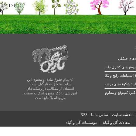
-1>-1>1
0
ه‌های جنگلی
 اشتباهات رایج و نکات طلایی
© تمام حقوق مادی و معنوی این
یا؛ شکوفه‌های درشت در بهار
سایت متعلق به نارگیل است.
استفاده از مطالب در رسانه های
آموزشی با ذکر منبع و لینک به صفحه
مربوطه بلا مانع است
|
نقشه سایت
|
تماس با ما
|
RSS
|
مقالات گل و گیاه
|
مؤسسات گل و گیاه