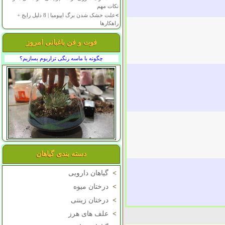
نکات مهم
>
علت خشک شدن برگ ایپومیا | 8 دلیل رایج +
راهکارها
فوت و فن باغبانی امروز
چگونه با ماسه رنگی تراریوم بسازیم؟
دسته بندی گیاهان
>
گیاهان دارویی
>
درختان میوه
>
درختان زینتی
>
علف های هرز