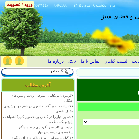
ورود / عضویت
امروز
۱۴۰۵ يکشنبه ۱۸ مرداد
---
8/9/2026
---
٢٤/٢/١٤٤٨
انی و فضای سبز
ایت
|
لیست گیاهان
|
تماس با ما
|
RSS
|
درباره ما
آخرین مطالب
>
کرنبری آمریکایی - معرفی بری‌ها و میوه‌های
جنگلی
>
۷ نشانه حضور آفات جانوری در باغچه و روش‌های
کنترل طبیعی
>
چطور خیار را در گلدان پرمحصول کنیم؟ اشتباهات
رایج و نکات طلایی
>
راهنمای کاشت و نگهداری درخت ماگنولیا؛
شکوفه‌های درشت در بهار
>
۷ گیاه بومی ایران برای بالکن‌های آفتاب‌گیر؛