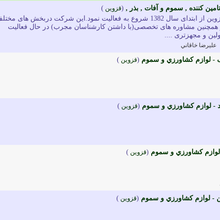
مين کننده , سموم و آفات , بذر ,
(
قزوين
)
شرکت گیاه گستردشت قزوین از ابتدای سال 1382 شروع به فعالیت نمود.این شرکت دربخش های مخت
همچنین مشاوره های تخصصی(با داشتن کارشناسان مجرب) در حال فعالیت
ین و مجهزتری ....
عليرضا خاقاني
 - لوازم کشاورزي و سموم
(
قزوين
)
 - لوازم کشاورزي و سموم
(
قزوين
)
لوازم کشاورزي و سموم
(
قزوين
)
 - لوازم کشاورزي و سموم
(
قزوين
)