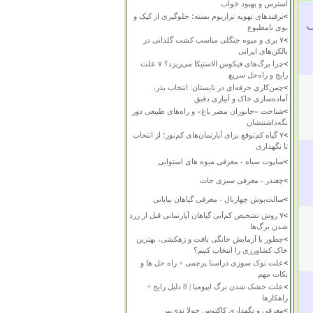
استرس و بهبود خواب
>
ترفندهای تهویه تراریوم بسته؛ جلوگیری از کپک و
لف
بوی نامطبوع
>
۷ بری و میوه جنگلی مناسب کشت گلدانی در
بالکن‌های ایرانی
>
چرا برگ‌های فیکوس الاستیکا می‌ریزد؟ ۷ علت
رایج و راه‌حل سریع
>
چمن‌کاری حرفه‌ای در تابستان: انتخاب بذر،
آماده‌سازی خاک و آبیاری دقیق
>
شناخت «جانوران مضر باغ» و راه‌های طبیعی دور
نگه‌داشتنشان
>
۷ گیاه کم‌توقع برای آپارتمان‌های کم‌نور؛ از انتخاب
تا نگهداری
>
ساپوت سیاه - معرفی میوه های استوایی
>
چغندر - معرفی سبزی جات
>
سالت‌بوش چهاربال - معرفی گیاهان بیابانی
>
۷ روش تشخیص کم‌آبی گیاهان آپارتمانی قبل از زرد
شدن برگ‌ها
>
چطور با آزمایش خانگی بافت و زهکشی، بهترین
خاک کشاورزی را انتخاب کنیم؟
>
علت نوک سوزی دراسنا پرچمی + راه حل ها و
نکات مهم
>
علت خشک شدن برگ ایپومیا | 8 دلیل رایج +
راهکارها
>
معرفی و نگهداری کاکتوس چولا تدی‌بیر