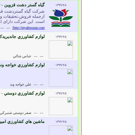
گياه گستر دشت قزوين - تا
۱۳۹۹/۹/۸
ازجمله فروش،تحقیقات و 
است. این شرکت دارای اول
---
---
http://giyahgostar.com/
لوازم کشاورزي جانديريدک
۱۳۹۹/۹/۵
---
---
عباس شالي
لوازم کشاورزي خواجه وند
۱۳۹۹/۹/۵
---
---
علي خواجه وند
لوازم کشاورزي دوستي - 
۱۳۹۹/۹/۵
---
---
صفر دوستي شنبرکي
ماشين هاي کشاورزي امين
۱۳۹۹/۹/۵