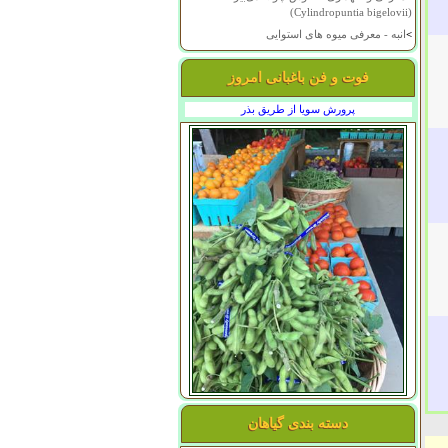
(Cylindropuntia bigelovii)
>
انبه - معرفی میوه های استوایی
فوت و فن باغبانی امروز
پرورش سویا از طریق بذر
دسته بندی گیاهان