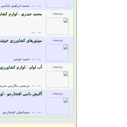
---
---
محمد ابراهيم عباسي 
محمد حيدري - لوازم کشا
۱۳۹۹/۹/۵
---
---
موتورهاي کشاورزي خوئين
۱۳۹۹/۹/۵
---
---
حميد خويني
آب اوان - لوازم کشاورزي
۱۳۹۹/۹/۵
---
---
مرتضي مکارمي شري
آلايش دامي افتخارجو - ل
۱۳۹۹/۹/۵
---
---
شعبانعلي افتخارجو