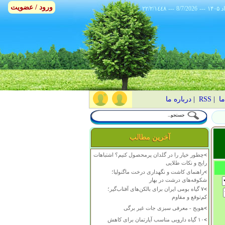
ورود / عضویت
٢٢/٢/١٤٤٨
---
8/7/2026
---
ما
|
RSS
|
درباره ما
آخرین مطالب
>
چطور خیار را در گلدان پرمحصول کنیم؟ اشتباهات
رایج و نکات طلایی
>
راهنمای کاشت و نگهداری درخت ماگنولیا؛
شکوفه‌های درشت در بهار
>
۷ گیاه بومی ایران برای بالکن‌های آفتاب‌گیر؛
کم‌توقع و مقاوم
>
هویج - معرفی سبزی جات غیر برگی
>
۱۰ گیاه دارویی مناسب آپارتمان برای کاهش