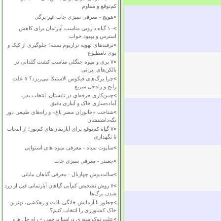
کم‌توقع و مقاوم
>
هویج - معرفی سبزی جات غیر برگی
>
۱۰ گیاه دارویی مناسب آپارتمان برای کاهش
استرس و بهبود خواب
>
ترفندهای تهویه تراریوم بسته؛ جلوگیری از کپک و
بوی نامطبوع
>
۷ بری و میوه جنگلی مناسب کشت گلدانی در
بالکن‌های ایرانی
>
چرا برگ‌های فیکوس الاستیکا می‌ریزد؟ ۷ علت
رایج و راه‌حل سریع
>
چمن‌کاری حرفه‌ای در تابستان: انتخاب بذر،
آماده‌سازی خاک و آبیاری دقیق
>
شناخت «جانوران مضر باغ» و راه‌های طبیعی دور
نگه‌داشتنشان
>
۷ گیاه کم‌توقع برای آپارتمان‌های کم‌نور؛ از انتخاب
تا نگهداری
>
ساپوت سیاه - معرفی میوه های استوایی
>
چغندر - معرفی سبزی جات
>
سالت‌بوش چهاربال - معرفی گیاهان بیابانی
>
۷ روش تشخیص کم‌آبی گیاهان آپارتمانی قبل از زرد
شدن برگ‌ها
>
چطور با آزمایش خانگی بافت و زهکشی، بهترین
خاک کشاورزی را انتخاب کنیم؟
>
علت نوک سوزی دراسنا پرچمی + راه حل ها و