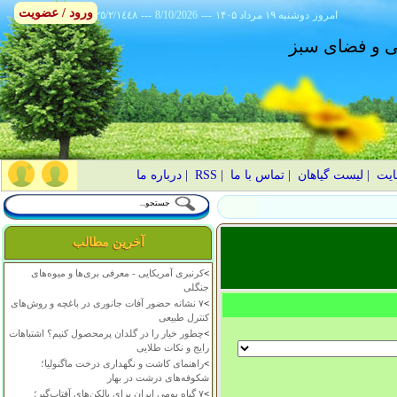
ورود / عضویت
امروز
۱۴۰۵ دوشنبه ۱۹ مرداد
---
8/10/2026
---
٢٥/٢/١٤٤٨
انی و فضای سبز
ایت
|
لیست گیاهان
|
تماس با ما
|
RSS
|
درباره ما
آخرین مطالب
>
کرنبری آمریکایی - معرفی بری‌ها و میوه‌های
جنگلی
>
۷ نشانه حضور آفات جانوری در باغچه و روش‌های
کنترل طبیعی
>
چطور خیار را در گلدان پرمحصول کنیم؟ اشتباهات
رایج و نکات طلایی
>
راهنمای کاشت و نگهداری درخت ماگنولیا؛
شکوفه‌های درشت در بهار
>
۷ گیاه بومی ایران برای بالکن‌های آفتاب‌گیر؛