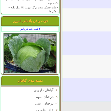
نکات مهم
>
علت خشک شدن برگ ایپومیا | 8 دلیل رایج +
راهکارها
فوت و فن باغبانی امروز
کاشت کلم در پاییز
دسته بندی گیاهان
>
گیاهان دارویی
>
درختان میوه
>
درختان زینتی
>
علف های هرز