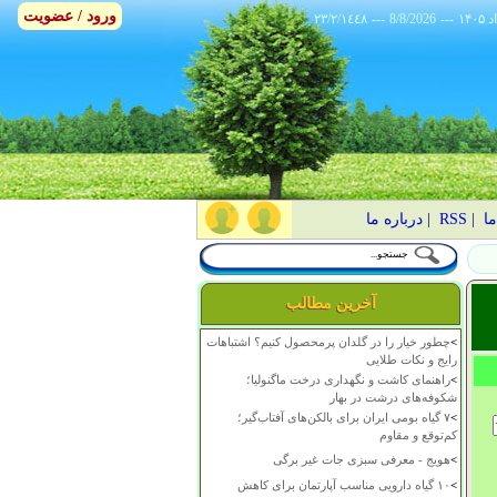
ورود / عضویت
٢٣/٢/١٤٤٨
---
8/8/2026
---
ما
|
RSS
|
درباره ما
آخرین مطالب
>
چطور خیار را در گلدان پرمحصول کنیم؟ اشتباهات
رایج و نکات طلایی
>
راهنمای کاشت و نگهداری درخت ماگنولیا؛
شکوفه‌های درشت در بهار
>
۷ گیاه بومی ایران برای بالکن‌های آفتاب‌گیر؛
کم‌توقع و مقاوم
>
هویج - معرفی سبزی جات غیر برگی
>
۱۰ گیاه دارویی مناسب آپارتمان برای کاهش