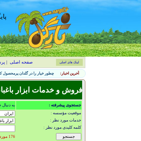
پای
صفحه اصلی
|
پر
لینک های اصلی
آخرین اخبار:
چطور خیار را در گلدان پرمحصول کن
فروش و خدمات ابزار باغبا
جستجوی پیشرفته :
به دنبال 
موقعیت مؤسسه :
خدمات مورد نظر :
کلمه کلیدی مورد نظر :
176 مورد یافت شد