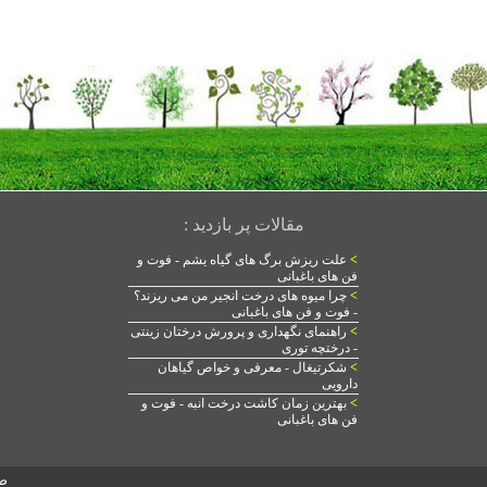
مقالات پر بازدید :
>
علت ریزش برگ های گیاه یشم - فوت و
فن های باغبانی
>
چرا میوه های درخت انجیر من می ریزند؟
- فوت و فن های باغبانی
>
راهنمای نگهداری و پرورش درختان زینتی
- درختچه توری
>
شکرتیغال - معرفی و خواص گیاهان
دارویی
>
بهترین زمان کاشت درخت انبه - فوت و
فن های باغبانی
ص