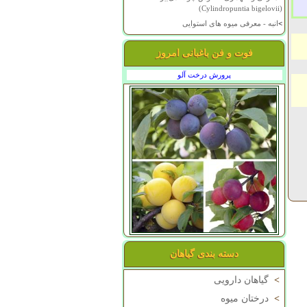
(Cylindropuntia bigelovii)
>
انبه - معرفی میوه های استوایی
فوت و فن باغبانی امروز
پرورش درخت آلو
دسته بندی گیاهان
>
گیاهان دارویی
>
درختان میوه