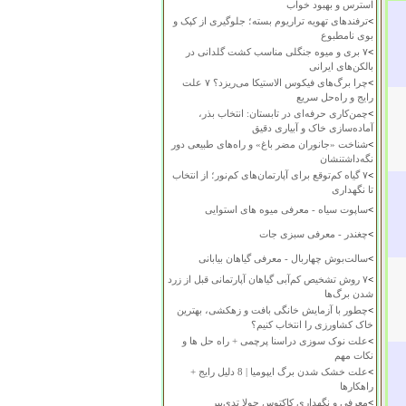
استرس و بهبود خواب
>
ترفندهای تهویه تراریوم بسته؛ جلوگیری از کپک و
بوی نامطبوع
>
۷ بری و میوه جنگلی مناسب کشت گلدانی در
بالکن‌های ایرانی
>
چرا برگ‌های فیکوس الاستیکا می‌ریزد؟ ۷ علت
رایج و راه‌حل سریع
>
چمن‌کاری حرفه‌ای در تابستان: انتخاب بذر،
آماده‌سازی خاک و آبیاری دقیق
>
شناخت «جانوران مضر باغ» و راه‌های طبیعی دور
نگه‌داشتنشان
>
۷ گیاه کم‌توقع برای آپارتمان‌های کم‌نور؛ از انتخاب
تا نگهداری
>
ساپوت سیاه - معرفی میوه های استوایی
>
چغندر - معرفی سبزی جات
>
سالت‌بوش چهاربال - معرفی گیاهان بیابانی
>
۷ روش تشخیص کم‌آبی گیاهان آپارتمانی قبل از زرد
شدن برگ‌ها
>
چطور با آزمایش خانگی بافت و زهکشی، بهترین
خاک کشاورزی را انتخاب کنیم؟
>
علت نوک سوزی دراسنا پرچمی + راه حل ها و
نکات مهم
>
علت خشک شدن برگ ایپومیا | 8 دلیل رایج +
راهکارها
>
معرفی و نگهداری کاکتوس چولا تدی‌بیر