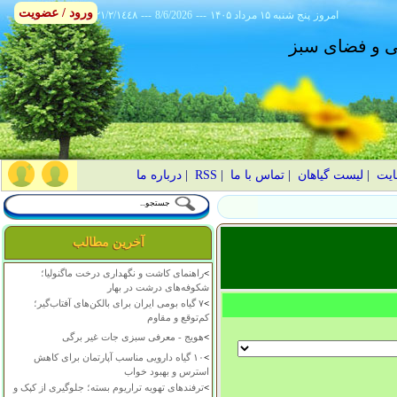
ورود / عضویت
امروز
۱۴۰۵ پنج شنبه ۱۵ مرداد
---
8/6/2026
---
٢١/٢/١٤٤٨
انی و فضای سبز
ایت
|
لیست گیاهان
|
تماس با ما
|
RSS
|
درباره ما
آخرین مطالب
>
راهنمای کاشت و نگهداری درخت ماگنولیا؛
شکوفه‌های درشت در بهار
>
۷ گیاه بومی ایران برای بالکن‌های آفتاب‌گیر؛
کم‌توقع و مقاوم
>
هویج - معرفی سبزی جات غیر برگی
>
۱۰ گیاه دارویی مناسب آپارتمان برای کاهش
استرس و بهبود خواب
>
ترفندهای تهویه تراریوم بسته؛ جلوگیری از کپک و