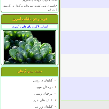
>
انبه - معرفی میوه های استوایی
>
راهنمای کامل کشت سبزیجات برگ‌دار در آپارتمان
با نور کم
فوت و فن باغبانی امروز
آشنایی با گیاه زیبای هاورتیا کوپری
دسته بندی گیاهان
>
گیاهان دارویی
>
درختان میوه
>
درختان زینتی
>
علف های هرز
>
گیاهان زراعی