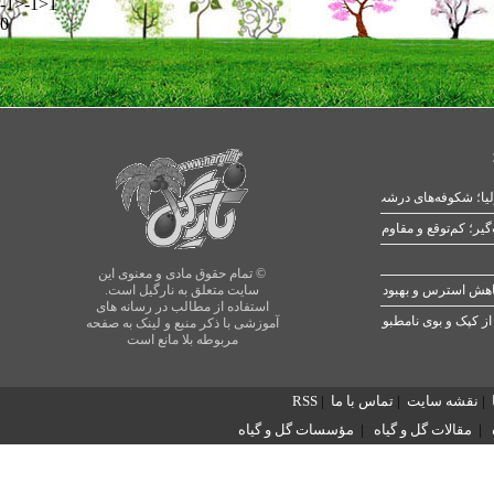
-1>-1>1
0
یا؛ شکوفه‌های درشت در بهار
© تمام حقوق مادی و معنوی این
سایت متعلق به نارگیل است.
استفاده از مطالب در رسانه های
از کپک و بوی نامطبوع
آموزشی با ذکر منبع و لینک به صفحه
مربوطه بلا مانع است
|
نقشه سایت
|
تماس با ما
|
RSS
|
مقالات گل و گیاه
|
مؤسسات گل و گیاه