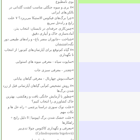
بوی نامطبوع
>
۷ بری و میوه جنگلی مناسب کشت گلدانی در
بالکن‌های ایرانی
>
چرا برگ‌های فیکوس الاستیکا می‌ریزد؟ ۷ علت
رایج و راه‌حل سریع
>
چمن‌کاری حرفه‌ای در تابستان: انتخاب بذر،
آماده‌سازی خاک و آبیاری دقیق
>
شناخت «جانوران مضر باغ» و راه‌های طبیعی دور
نگه‌داشتنشان
>
۷ گیاه کم‌توقع برای آپارتمان‌های کم‌نور؛ از انتخاب
تا نگهداری
>
ساپوت سیاه - معرفی میوه های استوایی
>
چغندر - معرفی سبزی جات
>
سالت‌بوش چهاربال - معرفی گیاهان بیابانی
>
۷ روش تشخیص کم‌آبی گیاهان آپارتمانی قبل از زرد
شدن برگ‌ها
>
چطور با آزمایش خانگی بافت و زهکشی، بهترین
خاک کشاورزی را انتخاب کنیم؟
>
علت نوک سوزی دراسنا پرچمی + راه حل ها و
نکات مهم
>
علت خشک شدن برگ ایپومیا | 8 دلیل رایج +
راهکارها
>
معرفی و نگهداری کاکتوس چولا تدی‌بیر
(Cylindropuntia bigelovii)