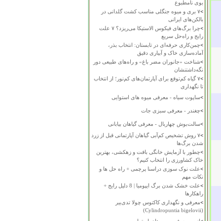
بوی نامطبوع
>
۷ بری و میوه جنگلی مناسب کشت گلدانی در
بالکن‌های ایرانی
>
چرا برگ‌های فیکوس الاستیکا می‌ریزد؟ ۷ علت
رایج و راه‌حل سریع
>
چمن‌کاری حرفه‌ای در تابستان: انتخاب بذر،
آماده‌سازی خاک و آبیاری دقیق
>
شناخت «جانوران مضر باغ» و راه‌های طبیعی دور
نگه‌داشتنشان
>
۷ گیاه کم‌توقع برای آپارتمان‌های کم‌نور؛ از انتخاب
تا نگهداری
>
ساپوت سیاه - معرفی میوه های استوایی
>
چغندر - معرفی سبزی جات
>
سالت‌بوش چهاربال - معرفی گیاهان بیابانی
>
۷ روش تشخیص کم‌آبی گیاهان آپارتمانی قبل از زرد
شدن برگ‌ها
>
چطور با آزمایش خانگی بافت و زهکشی، بهترین
خاک کشاورزی را انتخاب کنیم؟
>
علت نوک سوزی دراسنا پرچمی + راه حل ها و
نکات مهم
>
علت خشک شدن برگ ایپومیا | 8 دلیل رایج +
راهکارها
>
معرفی و نگهداری کاکتوس چولا تدی‌بیر
(Cylindropuntia bigelovii)