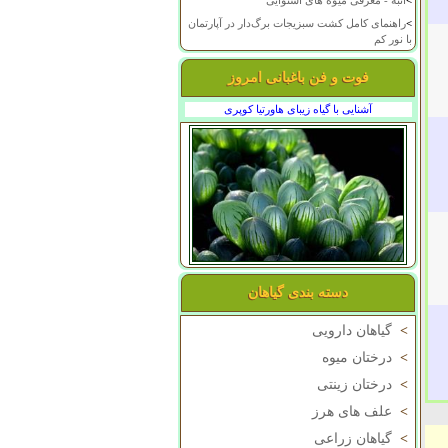
>
انبه - معرفی میوه های استوایی
>
راهنمای کامل کشت سبزیجات برگ‌دار در آپارتمان
با نور کم
فوت و فن باغبانی امروز
آشنایی با گیاه زیبای هاورتیا کوپری
دسته بندی گیاهان
>
گیاهان دارویی
>
درختان میوه
>
درختان زینتی
>
علف های هرز
>
گیاهان زراعی