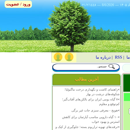
ورود / عضویت
٢١/٢/١٤٤٨
---
8/6/2026
---
ما
|
RSS
|
درباره ما
آخرین مطالب
>
راهنمای کاشت و نگهداری درخت ماگنولیا؛
شکوفه‌های درشت در بهار
>
۷ گیاه بومی ایران برای بالکن‌های آفتاب‌گیر؛
کم‌توقع و مقاوم
>
هویج - معرفی سبزی جات غیر برگی
>
۱۰ گیاه دارویی مناسب آپارتمان برای کاهش
استرس و بهبود خواب
>
ترفندهای تهویه تراریوم بسته؛ جلوگیری از کپک و