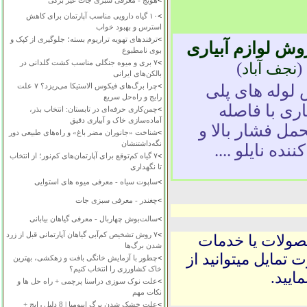
>
هویج - معرفی سبزی جات غیر برگی
>
۱۰ گیاه دارویی مناسب آپارتمان برای کاهش
استرس و بهبود خواب
>
ترفندهای تهویه تراریوم بسته؛ جلوگیری از کپک و
وش لوازم آبیاری
بوی نامطبوع
>
۷ بری و میوه جنگلی مناسب کشت گلدانی در
)
(
نجف آباد
بالکن‌های ایرانی
 لوله های پلی
>
چرا برگ‌های فیکوس الاستیکا می‌ریزد؟ ۷ علت
رایج و راه‌حل سریع
اری با فاصله
>
چمن‌کاری حرفه‌ای در تابستان: انتخاب بذر،
آماده‌سازی خاک و آبیاری دقیق
الا و تحمل فشار بالا و
>
شناخت «جانوران مضر باغ» و راه‌های طبیعی دور
نگه‌داشتنشان
ده نایلو ....
>
۷ گیاه کم‌توقع برای آپارتمان‌های کم‌نور؛ از انتخاب
تا نگهداری
>
ساپوت سیاه - معرفی میوه های استوایی
>
چغندر - معرفی سبزی جات
>
سالت‌بوش چهاربال - معرفی گیاهان بیابانی
>
۷ روش تشخیص کم‌آبی گیاهان آپارتمانی قبل از زرد
حصولات یا خدمات
شدن برگ‌ها
 تمایل میتوانید از
>
چطور با آزمایش خانگی بافت و زهکشی، بهترین
خاک کشاورزی را انتخاب کنیم؟
ایید.
>
علت نوک سوزی دراسنا پرچمی + راه حل ها و
نکات مهم
>
علت خشک شدن برگ ایپومیا | 8 دلیل رایج +