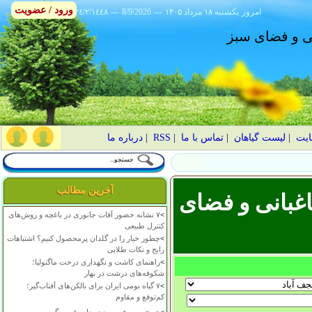
ورود / عضویت
امروز
۱۴۰۵ يکشنبه ۱۸ مرداد
---
8/9/2026
---
٢٤/٢/١٤٤٨
انی و فضای سبز
ایت
|
لیست گیاهان
|
تماس با ما
|
RSS
|
درباره ما
آخرین مطالب
غبانی و فضای
>
۷ نشانه حضور آفات جانوری در باغچه و روش‌های
کنترل طبیعی
>
چطور خیار را در گلدان پرمحصول کنیم؟ اشتباهات
رایج و نکات طلایی
>
راهنمای کاشت و نگهداری درخت ماگنولیا؛
شکوفه‌های درشت در بهار
>
۷ گیاه بومی ایران برای بالکن‌های آفتاب‌گیر؛
کم‌توقع و مقاوم