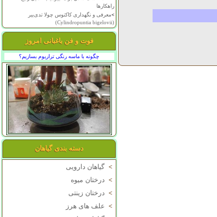
راهکارها
>
معرفی و نگهداری کاکتوس چولا تدی‌بیر
(Cylindropuntia bigelovii)
فوت و فن باغبانی امروز
چگونه با ماسه رنگی تراریوم بسازیم؟
دسته بندی گیاهان
>
گیاهان دارویی
>
درختان میوه
>
درختان زینتی
>
علف های هرز