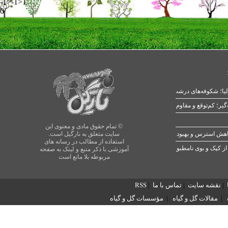
-1>-1>1
0
یا؛ شکوفه‌های درشت در بهار
© تمام حقوق مادی و معنوی این
سایت متعلق به نارگیل است.
استفاده از مطالب در رسانه های
از کپک و بوی نامطبوع
آموزشی با ذکر منبع و لینک به صفحه
مربوطه بلا مانع است
|
نقشه سایت
|
تماس با ما
|
RSS
|
مقالات گل و گیاه
|
مؤسسات گل و گیاه