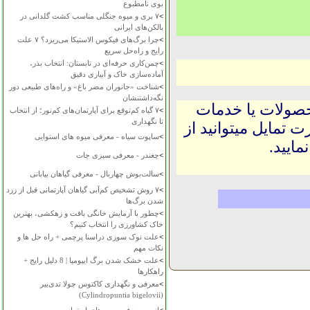
بوی نامطبوع
>
۷ بری و میوه جنگلی مناسب کشت گلدانی در
بالکن‌های ایرانی
>
چرا برگ‌های فیکوس الاستیکا می‌ریزد؟ ۷ علت
رایج و راه‌حل سریع
>
چمن‌کاری حرفه‌ای در تابستان: انتخاب بذر،
آماده‌سازی خاک و آبیاری دقیق
>
شناخت «جانوران مضر باغ» و راه‌های طبیعی دور
نگه‌داشتنشان
حصولات یا خدمات
>
۷ گیاه کم‌توقع برای آپارتمان‌های کم‌نور؛ از انتخاب
تا نگهداری
 تمایل میتوانید از
>
ساپوت سیاه - معرفی میوه های استوایی
ایید.
>
چغندر - معرفی سبزی جات
>
سالت‌بوش چهاربال - معرفی گیاهان بیابانی
>
۷ روش تشخیص کم‌آبی گیاهان آپارتمانی قبل از زرد
شدن برگ‌ها
>
چطور با آزمایش خانگی بافت و زهکشی، بهترین
خاک کشاورزی را انتخاب کنیم؟
>
علت نوک سوزی دراسنا پرچمی + راه حل ها و
نکات مهم
>
علت خشک شدن برگ ایپومیا | 8 دلیل رایج +
راهکارها
>
معرفی و نگهداری کاکتوس چولا تدی‌بیر
(Cylindropuntia bigelovii)