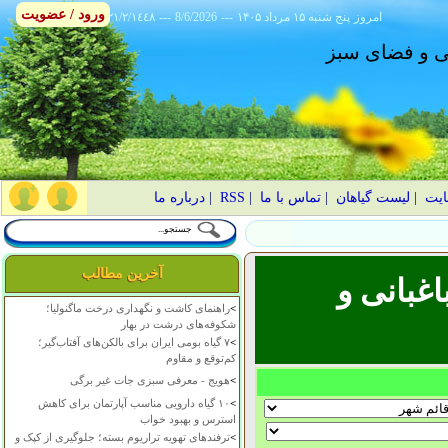
ورود / عضویت
امروز
۱۴۰۵ پنج شنبه ۱۵ مرداد
---
8/6/2026
---
٢١/٢/١٤٤٨
انی و فضای سبز
ایت
|
لیست گیاهان
|
تماس با ما
|
RSS
|
درباره ما
آخرین مطالب
غبانی و
>
راهنمای کاشت و نگهداری درخت ماگنولیا؛
شکوفه‌های درشت در بهار
>
۷ گیاه بومی ایران برای بالکن‌های آفتاب‌گیر؛
کم‌توقع و مقاوم
>
هویج - معرفی سبزی جات غیر برگی
>
۱۰ گیاه دارویی مناسب آپارتمان برای کاهش
استرس و بهبود خواب
>
ترفندهای تهویه تراریوم بسته؛ جلوگیری از کپک و