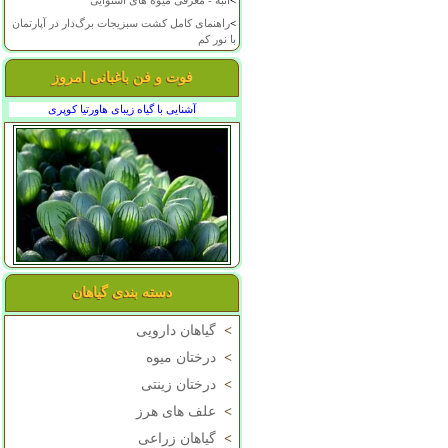
>
انبه - معرفی میوه های استوایی
>
راهنمای کامل کشت سبزیجات برگ‌دار در آپارتمان
با نور کم
فوت و فن باغبانی امروز
آشنایی با گیاه زیبای هاورتیا کوپری
دسته بندی گیاهان
>
گیاهان دارویی
>
درختان میوه
>
درختان زینتی
>
علف های هرز
>
گیاهان زراعی