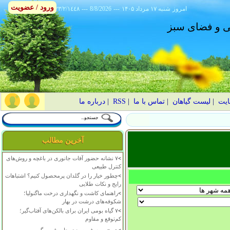
ورود / عضویت
امروز
۱۴۰۵ شنبه ۱۷ مرداد
---
8/8/2026
---
٢٣/٢/١٤٤٨
انی و فضای سبز
ایت
|
لیست گیاهان
|
تماس با ما
|
RSS
|
درباره ما
آخرین مطالب
>
۷ نشانه حضور آفات جانوری در باغچه و روش‌های
کنترل طبیعی
>
چطور خیار را در گلدان پرمحصول کنیم؟ اشتباهات
رایج و نکات طلایی
>
راهنمای کاشت و نگهداری درخت ماگنولیا؛
شکوفه‌های درشت در بهار
>
۷ گیاه بومی ایران برای بالکن‌های آفتاب‌گیر؛
کم‌توقع و مقاوم