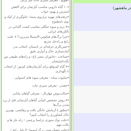
>
هویج - معرفی سبزی جات غیر برگی
>
۱۰ گیاه دارویی مناسب آپارتمان برای کاهش
در ماهشهر
)
استرس و بهبود خواب
>
ترفندهای تهویه تراریوم بسته؛ جلوگیری از کپک و
بوی نامطبوع
>
۷ بری و میوه جنگلی مناسب کشت گلدانی در
بالکن‌های ایرانی
>
چرا برگ‌های فیکوس الاستیکا می‌ریزد؟ ۷ علت
رایج و راه‌حل سریع
>
چمن‌کاری حرفه‌ای در تابستان: انتخاب بذر،
آماده‌سازی خاک و آبیاری دقیق
>
شناخت «جانوران مضر باغ» و راه‌های طبیعی دور
نگه‌داشتنشان
>
۷ گیاه کم‌توقع برای آپارتمان‌های کم‌نور؛ از انتخاب
تا نگهداری
>
ساپوت سیاه - معرفی میوه های استوایی
>
چغندر - معرفی سبزی جات
>
سالت‌بوش چهاربال - معرفی گیاهان بیابانی
>
۷ روش تشخیص کم‌آبی گیاهان آپارتمانی قبل از زرد
شدن برگ‌ها
>
چطور با آزمایش خانگی بافت و زهکشی، بهترین
خاک کشاورزی را انتخاب کنیم؟
>
علت نوک سوزی دراسنا پرچمی + راه حل ها و
نکات مهم
>
علت خشک شدن برگ ایپومیا | 8 دلیل رایج +