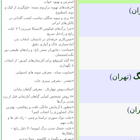
استرس و بهبود خواب
>
ترفندهای تهویه تراریوم بسته؛ جلوگیری از کپک و
)
ان
بوی نامطبوع
>
۷ بری و میوه جنگلی مناسب کشت گلدانی در
بالکن‌های ایرانی
>
چرا برگ‌های فیکوس الاستیکا می‌ریزد؟ ۷ علت
رایج و راه‌حل سریع
>
چمن‌کاری حرفه‌ای در تابستان: انتخاب بذر،
آماده‌سازی خاک و آبیاری دقیق
>
شناخت «جانوران مضر باغ» و راه‌های طبیعی دور
نگه‌داشتنشان
>
۷ گیاه کم‌توقع برای آپارتمان‌های کم‌نور؛ از انتخاب
تا نگهداری
>
ساپوت سیاه - معرفی میوه های استوایی
گ
(
)
تهران
>
چغندر - معرفی سبزی جات
>
سالت‌بوش چهاربال - معرفی گیاهان بیابانی
>
۷ روش تشخیص کم‌آبی گیاهان آپارتمانی قبل از زرد
شدن برگ‌ها
>
چطور با آزمایش خانگی بافت و زهکشی، بهترین
)
ران
خاک کشاورزی را انتخاب کنیم؟
>
علت نوک سوزی دراسنا پرچمی + راه حل ها و
نکات مهم
>
علت خشک شدن برگ ایپومیا | 8 دلیل رایج +
راهکارها
>
معرفی و نگهداری کاکتوس چولا تدی‌بیر