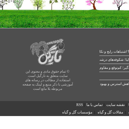
-1>-1>1
0
 اشتباهات رایج و نکات طلایی
یا؛ شکوفه‌های درشت در بهار
© تمام حقوق مادی و معنوی این
سایت متعلق به نارگیل است.
استفاده از مطالب در رسانه های
آموزشی با ذکر منبع و لینک به صفحه
مربوطه بلا مانع است
|
نقشه سایت
|
تماس با ما
|
RSS
|
مقالات گل و گیاه
|
مؤسسات گل و گیاه