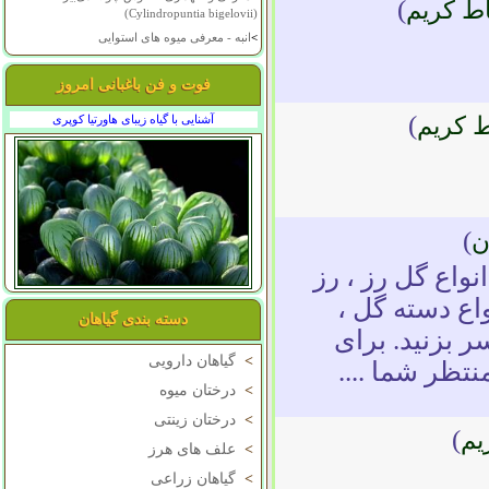
)
اط کريم
(Cylindropuntia bigelovii)
>
انبه - معرفی میوه های استوایی
فوت و فن باغبانی امروز
)
ط کريم
آشنایی با گیاه زیبای هاورتیا کوپری
)
ن
واع گل رز ، رز
واع دسته گل ،
دسته بندی گیاهان
 بزنید. برای
>
گیاهان دارویی
نتظر شما ....
>
درختان میوه
>
درختان زینتی
)
يم
>
علف های هرز
>
گیاهان زراعی