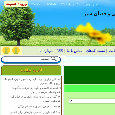
ورود / عضویت
امروز
۱۴۰۵ پنج شنبه ۱۵ مرداد
---
8/6/2026
---
٢١/٢/١٤٤٨
انی و فضای سبز
ایت
|
لیست گیاهان
|
تماس با ما
|
RSS
|
درباره ما
آخرین مطالب
>
چطور خیار را در گلدان پرمحصول کنیم؟ اشتباهات
رایج و نکات طلایی
>
راهنمای کاشت و نگهداری درخت ماگنولیا؛
شکوفه‌های درشت در بهار
>
۷ گیاه بومی ایران برای بالکن‌های آفتاب‌گیر؛
کم‌توقع و مقاوم
>
هویج - معرفی سبزی جات غیر برگی
>
۱۰ گیاه دارویی مناسب آپارتمان برای کاهش