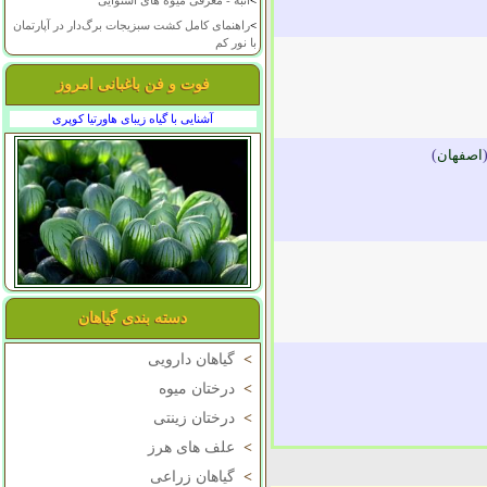
>
انبه - معرفی میوه های استوایی
>
راهنمای کامل کشت سبزیجات برگ‌دار در آپارتمان
با نور کم
فوت و فن باغبانی امروز
آشنایی با گیاه زیبای هاورتیا کوپری
اصفهان
)
دسته بندی گیاهان
>
گیاهان دارویی
>
درختان میوه
>
درختان زینتی
>
علف های هرز
>
گیاهان زراعی