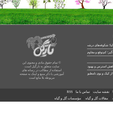
-1>-1>1
0
یا؛ شکوفه‌های درشت در بهار
© تمام حقوق مادی و معنوی این
سایت متعلق به نارگیل است.
استفاده از مطالب در رسانه های
از کپک و بوی نامطبوع
آموزشی با ذکر منبع و لینک به صفحه
مربوطه بلا مانع است
|
نقشه سایت
|
تماس با ما
|
RSS
|
مقالات گل و گیاه
|
مؤسسات گل و گیاه