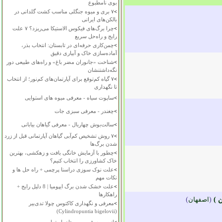
بوی نامطبوع
>
۷ بری و میوه جنگلی مناسب کشت گلدانی در
بالکن‌های ایرانی
>
چرا برگ‌های فیکوس الاستیکا می‌ریزد؟ ۷ علت
رایج و راه‌حل سریع
>
چمن‌کاری حرفه‌ای در تابستان: انتخاب بذر،
آماده‌سازی خاک و آبیاری دقیق
>
شناخت «جانوران مضر باغ» و راه‌های طبیعی دور
نگه‌داشتنشان
>
۷ گیاه کم‌توقع برای آپارتمان‌های کم‌نور؛ از انتخاب
تا نگهداری
>
ساپوت سیاه - معرفی میوه های استوایی
>
چغندر - معرفی سبزی جات
>
سالت‌بوش چهاربال - معرفی گیاهان بیابانی
>
۷ روش تشخیص کم‌آبی گیاهان آپارتمانی قبل از زرد
شدن برگ‌ها
>
چطور با آزمایش خانگی بافت و زهکشی، بهترین
خاک کشاورزی را انتخاب کنیم؟
>
علت نوک سوزی دراسنا پرچمی + راه حل ها و
نکات مهم
>
علت خشک شدن برگ ایپومیا | 8 دلیل رایج +
راهکارها
 )
(
اصفهان
)
>
معرفی و نگهداری کاکتوس چولا تدی‌بیر
(Cylindropuntia bigelovii)