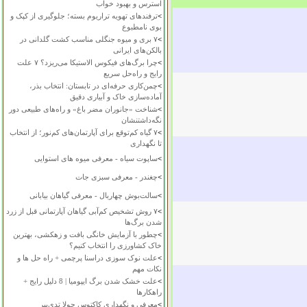
استرس و بهبود خواب
>
ترفندهای تهویه تراریوم بسته؛ جلوگیری از کپک و
بوی نامطبوع
>
۷ بری و میوه جنگلی مناسب کشت گلدانی در
بالکن‌های ایرانی
>
چرا برگ‌های فیکوس الاستیکا می‌ریزد؟ ۷ علت
رایج و راه‌حل سریع
>
چمن‌کاری حرفه‌ای در تابستان: انتخاب بذر،
آماده‌سازی خاک و آبیاری دقیق
>
شناخت «جانوران مضر باغ» و راه‌های طبیعی دور
نگه‌داشتنشان
>
۷ گیاه کم‌توقع برای آپارتمان‌های کم‌نور؛ از انتخاب
تا نگهداری
>
ساپوت سیاه - معرفی میوه های استوایی
>
چغندر - معرفی سبزی جات
>
سالت‌بوش چهاربال - معرفی گیاهان بیابانی
>
۷ روش تشخیص کم‌آبی گیاهان آپارتمانی قبل از زرد
شدن برگ‌ها
>
چطور با آزمایش خانگی بافت و زهکشی، بهترین
خاک کشاورزی را انتخاب کنیم؟
>
علت نوک سوزی دراسنا پرچمی + راه حل ها و
نکات مهم
>
علت خشک شدن برگ ایپومیا | 8 دلیل رایج +
راهکارها
>
معرفی و نگهداری کاکتوس چولا تدی‌بیر