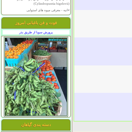
(Cylindropuntia bigelovii)
>
انبه - معرفی میوه های استوایی
فوت و فن باغبانی امروز
پرورش سویا از طریق بذر
دسته بندی گیاهان