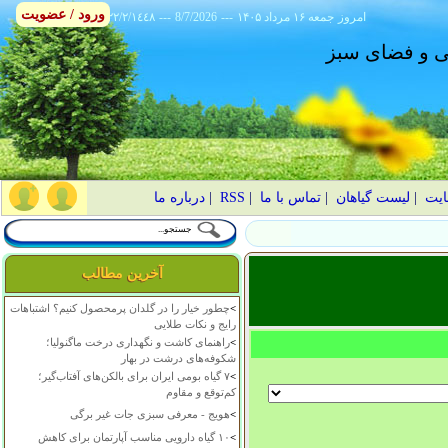
ورود / عضویت
امروز
۱۴۰۵ جمعه ۱۶ مرداد
---
8/7/2026
---
٢٢/٢/١٤٤٨
انی و فضای سبز
ایت
|
لیست گیاهان
|
تماس با ما
|
RSS
|
درباره ما
آخرین مطالب
>
چطور خیار را در گلدان پرمحصول کنیم؟ اشتباهات
رایج و نکات طلایی
>
راهنمای کاشت و نگهداری درخت ماگنولیا؛
شکوفه‌های درشت در بهار
>
۷ گیاه بومی ایران برای بالکن‌های آفتاب‌گیر؛
کم‌توقع و مقاوم
>
هویج - معرفی سبزی جات غیر برگی
>
۱۰ گیاه دارویی مناسب آپارتمان برای کاهش