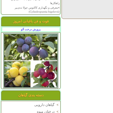
راهکارها
>
معرفی و نگهداری کاکتوس چولا تدی‌بیر
(Cylindropuntia bigelovii)
فوت و فن باغبانی امروز
پرورش درخت آلو
دسته بندی گیاهان
>
گیاهان دارویی
>
درختان میوه