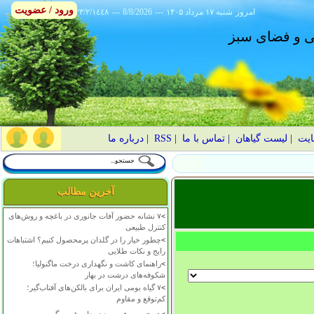
ورود / عضویت
امروز
۱۴۰۵ شنبه ۱۷ مرداد
---
8/8/2026
---
٢٣/٢/١٤٤٨
انی و فضای سبز
ایت
|
لیست گیاهان
|
تماس با ما
|
RSS
|
درباره ما
آخرین مطالب
>
۷ نشانه حضور آفات جانوری در باغچه و روش‌های
کنترل طبیعی
>
چطور خیار را در گلدان پرمحصول کنیم؟ اشتباهات
رایج و نکات طلایی
>
راهنمای کاشت و نگهداری درخت ماگنولیا؛
شکوفه‌های درشت در بهار
>
۷ گیاه بومی ایران برای بالکن‌های آفتاب‌گیر؛
کم‌توقع و مقاوم