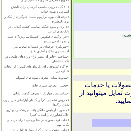
>
هویج - معرفی سبزی جات غیر برگی
>
۱۰ گیاه دارویی مناسب آپارتمان برای کاهش
استرس و بهبود خواب
>
ترفندهای تهویه تراریوم بسته؛ جلوگیری از کپک و
بوی نامطبوع
>
۷ بری و میوه جنگلی مناسب کشت گلدانی در
بالکن‌های ایرانی
شت
)
>
چرا برگ‌های فیکوس الاستیکا می‌ریزد؟ ۷ علت
رایج و راه‌حل سریع
>
چمن‌کاری حرفه‌ای در تابستان: انتخاب بذر،
آماده‌سازی خاک و آبیاری دقیق
>
شناخت «جانوران مضر باغ» و راه‌های طبیعی دور
نگه‌داشتنشان
>
۷ گیاه کم‌توقع برای آپارتمان‌های کم‌نور؛ از انتخاب
تا نگهداری
>
ساپوت سیاه - معرفی میوه های استوایی
حصولات یا خدمات
>
چغندر - معرفی سبزی جات
 تمایل میتوانید از
>
سالت‌بوش چهاربال - معرفی گیاهان بیابانی
ایید.
>
۷ روش تشخیص کم‌آبی گیاهان آپارتمانی قبل از زرد
شدن برگ‌ها
>
چطور با آزمایش خانگی بافت و زهکشی، بهترین
خاک کشاورزی را انتخاب کنیم؟
>
علت نوک سوزی دراسنا پرچمی + راه حل ها و
نکات مهم
>
علت خشک شدن برگ ایپومیا | 8 دلیل رایج +