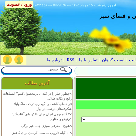
ورود / عضویت
امروز
۱۴۰۵ پنج شنبه ۱۵ مرداد
---
8/6/2026
---
٢١/٢/١٤٤٨
انی و فضای سبز
ایت
|
لیست گیاهان
|
تماس با ما
|
RSS
|
درباره ما
آخرین مطالب
>
چطور خیار را در گلدان پرمحصول کنیم؟ اشتباهات
رایج و نکات طلایی
>
راهنمای کاشت و نگهداری درخت ماگنولیا؛
شکوفه‌های درشت در بهار
>
۷ گیاه بومی ایران برای بالکن‌های آفتاب‌گیر؛
کم‌توقع و مقاوم
>
هویج - معرفی سبزی جات غیر برگی
>
۱۰ گیاه دارویی مناسب آپارتمان برای کاهش