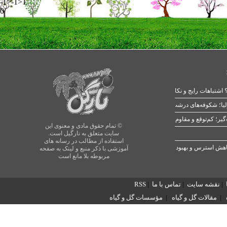
-1>-1>1
0
 اشتباهات رایج و نکات طلایی
یا؛ شکوفه‌های درشت در بهار
© تمام حقوق مادی و معنوی این
سایت متعلق به نارگیل است.
استفاده از مطالب در رسانه های
آموزشی با ذکر منبع و لینک به صفحه
مربوطه بلا مانع است
|
نقشه سایت
|
تماس با ما
|
RSS
|
مقالات گل و گیاه
|
مؤسسات گل و گیاه