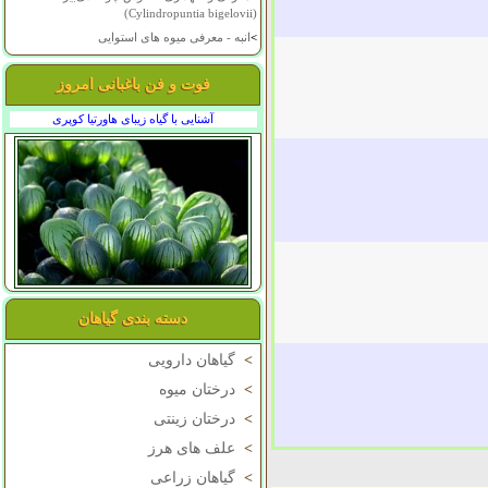
(Cylindropuntia bigelovii)
>
انبه - معرفی میوه های استوایی
فوت و فن باغبانی امروز
آشنایی با گیاه زیبای هاورتیا کوپری
دسته بندی گیاهان
>
گیاهان دارویی
>
درختان میوه
>
درختان زینتی
>
علف های هرز
>
گیاهان زراعی