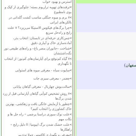
استرس و بهبود خواب
>
ترفندهای تهویه تراریوم بسته؛ جلوگیری از کپک و
بوی نامطبوع
>
۷ بری و میوه جنگلی مناسب کشت گلدانی در
بالکن‌های ایرانی
>
چرا برگ‌های فیکوس الاستیکا می‌ریزد؟ ۷ علت
رایج و راه‌حل سریع
>
چمن‌کاری حرفه‌ای در تابستان: انتخاب بذر،
آماده‌سازی خاک و آبیاری دقیق
>
شناخت «جانوران مضر باغ» و راه‌های طبیعی دور
نگه‌داشتنشان
>
۷ گیاه کم‌توقع برای آپارتمان‌های کم‌نور؛ از انتخاب
تا نگهداری
فهان
)
>
ساپوت سیاه - معرفی میوه های استوایی
>
چغندر - معرفی سبزی جات
>
سالت‌بوش چهاربال - معرفی گیاهان بیابانی
>
۷ روش تشخیص کم‌آبی گیاهان آپارتمانی قبل از زرد
شدن برگ‌ها
>
چطور با آزمایش خانگی بافت و زهکشی، بهترین
خاک کشاورزی را انتخاب کنیم؟
>
علت نوک سوزی دراسنا پرچمی + راه حل ها و
نکات مهم
>
علت خشک شدن برگ ایپومیا | 8 دلیل رایج +
راهکارها
>
معرفی و نگهداری کاکتوس چولا تدی‌بیر