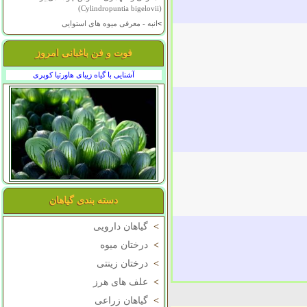
(Cylindropuntia bigelovii)
>
انبه - معرفی میوه های استوایی
فوت و فن باغبانی امروز
آشنایی با گیاه زیبای هاورتیا کوپری
دسته بندی گیاهان
>
گیاهان دارویی
>
درختان میوه
>
درختان زینتی
>
علف های هرز
>
گیاهان زراعی