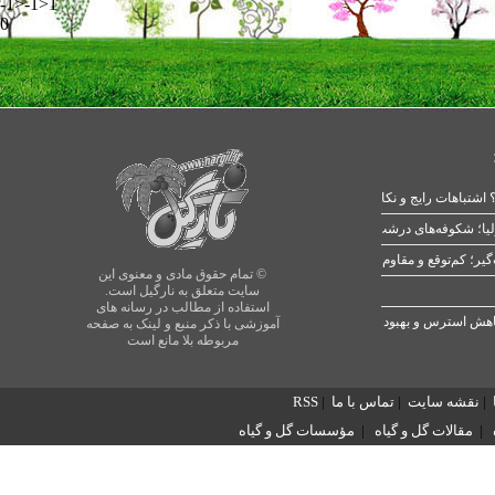
-1>-1>1
0
 اشتباهات رایج و نکات طلایی
یا؛ شکوفه‌های درشت در بهار
© تمام حقوق مادی و معنوی این
سایت متعلق به نارگیل است.
استفاده از مطالب در رسانه های
آموزشی با ذکر منبع و لینک به صفحه
مربوطه بلا مانع است
|
نقشه سایت
|
تماس با ما
|
RSS
|
مقالات گل و گیاه
|
مؤسسات گل و گیاه