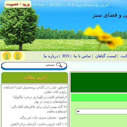
ورود / عضویت
امروز
۱۴۰۵ پنج شنبه ۱۵ مرداد
---
8/6/2026
---
٢١/٢/١٤٤٨
انی و فضای سبز
ایت
|
لیست گیاهان
|
تماس با ما
|
RSS
|
درباره ما
آخرین مطالب
>
چطور خیار را در گلدان پرمحصول کنیم؟ اشتباهات
رایج و نکات طلایی
>
راهنمای کاشت و نگهداری درخت ماگنولیا؛
شکوفه‌های درشت در بهار
>
۷ گیاه بومی ایران برای بالکن‌های آفتاب‌گیر؛
کم‌توقع و مقاوم
>
هویج - معرفی سبزی جات غیر برگی
>
۱۰ گیاه دارویی مناسب آپارتمان برای کاهش