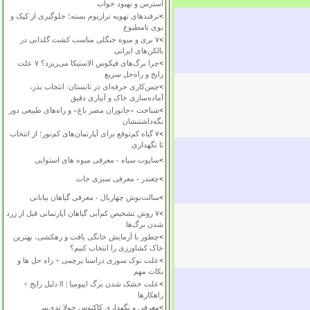
استرس و بهبود خواب
>
ترفندهای تهویه تراریوم بسته؛ جلوگیری از کپک و
بوی نامطبوع
>
۷ بری و میوه جنگلی مناسب کشت گلدانی در
بالکن‌های ایرانی
>
چرا برگ‌های فیکوس الاستیکا می‌ریزد؟ ۷ علت
رایج و راه‌حل سریع
>
چمن‌کاری حرفه‌ای در تابستان: انتخاب بذر،
آماده‌سازی خاک و آبیاری دقیق
>
شناخت «جانوران مضر باغ» و راه‌های طبیعی دور
نگه‌داشتنشان
>
۷ گیاه کم‌توقع برای آپارتمان‌های کم‌نور؛ از انتخاب
تا نگهداری
>
ساپوت سیاه - معرفی میوه های استوایی
>
چغندر - معرفی سبزی جات
>
سالت‌بوش چهاربال - معرفی گیاهان بیابانی
>
۷ روش تشخیص کم‌آبی گیاهان آپارتمانی قبل از زرد
شدن برگ‌ها
>
چطور با آزمایش خانگی بافت و زهکشی، بهترین
خاک کشاورزی را انتخاب کنیم؟
>
علت نوک سوزی دراسنا پرچمی + راه حل ها و
نکات مهم
>
علت خشک شدن برگ ایپومیا | 8 دلیل رایج +
راهکارها
>
معرفی و نگهداری کاکتوس چولا تدی‌بیر