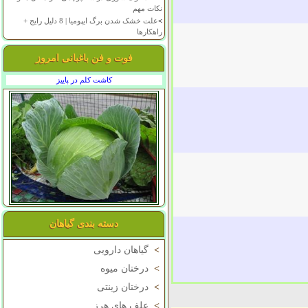
نکات مهم
>
علت خشک شدن برگ ایپومیا | 8 دلیل رایج +
راهکارها
فوت و فن باغبانی امروز
کاشت کلم در پاییز
دسته بندی گیاهان
>
گیاهان دارویی
>
درختان میوه
>
درختان زینتی
>
علف های هرز