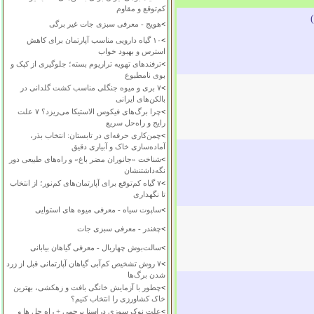
کم‌توقع و مقاوم
)
>
هویج - معرفی سبزی جات غیر برگی
>
۱۰ گیاه دارویی مناسب آپارتمان برای کاهش
استرس و بهبود خواب
>
ترفندهای تهویه تراریوم بسته؛ جلوگیری از کپک و
بوی نامطبوع
>
۷ بری و میوه جنگلی مناسب کشت گلدانی در
بالکن‌های ایرانی
>
چرا برگ‌های فیکوس الاستیکا می‌ریزد؟ ۷ علت
رایج و راه‌حل سریع
>
چمن‌کاری حرفه‌ای در تابستان: انتخاب بذر،
آماده‌سازی خاک و آبیاری دقیق
>
شناخت «جانوران مضر باغ» و راه‌های طبیعی دور
نگه‌داشتنشان
>
۷ گیاه کم‌توقع برای آپارتمان‌های کم‌نور؛ از انتخاب
تا نگهداری
>
ساپوت سیاه - معرفی میوه های استوایی
>
چغندر - معرفی سبزی جات
>
سالت‌بوش چهاربال - معرفی گیاهان بیابانی
>
۷ روش تشخیص کم‌آبی گیاهان آپارتمانی قبل از زرد
شدن برگ‌ها
>
چطور با آزمایش خانگی بافت و زهکشی، بهترین
خاک کشاورزی را انتخاب کنیم؟
>
علت نوک سوزی دراسنا پرچمی + راه حل ها و