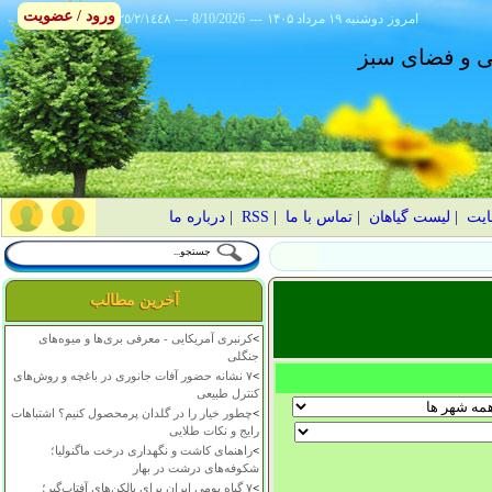
ورود / عضویت
امروز
۱۴۰۵ دوشنبه ۱۹ مرداد
---
8/10/2026
---
٢٥/٢/١٤٤٨
انی و فضای سبز
ایت
|
لیست گیاهان
|
تماس با ما
|
RSS
|
درباره ما
آخرین مطالب
>
کرنبری آمریکایی - معرفی بری‌ها و میوه‌های
جنگلی
>
۷ نشانه حضور آفات جانوری در باغچه و روش‌های
کنترل طبیعی
>
چطور خیار را در گلدان پرمحصول کنیم؟ اشتباهات
رایج و نکات طلایی
>
راهنمای کاشت و نگهداری درخت ماگنولیا؛
شکوفه‌های درشت در بهار
>
۷ گیاه بومی ایران برای بالکن‌های آفتاب‌گیر؛