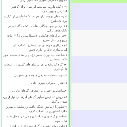
>
هویج - معرفی سبزی جات غیر برگی
>
۱۰ گیاه دارویی مناسب آپارتمان برای کاهش
استرس و بهبود خواب
>
ترفندهای تهویه تراریوم بسته؛ جلوگیری از کپک و
بوی نامطبوع
>
۷ بری و میوه جنگلی مناسب کشت گلدانی در
بالکن‌های ایرانی
>
چرا برگ‌های فیکوس الاستیکا می‌ریزد؟ ۷ علت
رایج و راه‌حل سریع
>
چمن‌کاری حرفه‌ای در تابستان: انتخاب بذر،
آماده‌سازی خاک و آبیاری دقیق
>
شناخت «جانوران مضر باغ» و راه‌های طبیعی دور
نگه‌داشتنشان
>
۷ گیاه کم‌توقع برای آپارتمان‌های کم‌نور؛ از انتخاب
تا نگهداری
>
ساپوت سیاه - معرفی میوه های استوایی
>
چغندر - معرفی سبزی جات
>
سالت‌بوش چهاربال - معرفی گیاهان بیابانی
>
۷ روش تشخیص کم‌آبی گیاهان آپارتمانی قبل از زرد
شدن برگ‌ها
>
چطور با آزمایش خانگی بافت و زهکشی، بهترین
خاک کشاورزی را انتخاب کنیم؟
>
علت نوک سوزی دراسنا پرچمی + راه حل ها و
نکات مهم
>
علت خشک شدن برگ ایپومیا | 8 دلیل رایج +