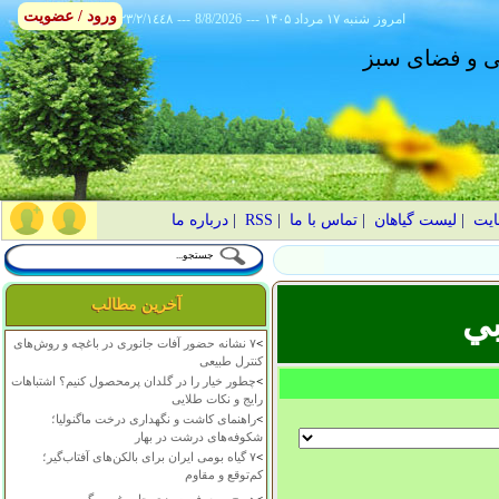
ورود / عضویت
امروز
۱۴۰۵ شنبه ۱۷ مرداد
---
8/8/2026
---
٢٣/٢/١٤٤٨
انی و فضای سبز
ایت
|
لیست گیاهان
|
تماس با ما
|
RSS
|
درباره ما
آخرین مطالب
بي
>
۷ نشانه حضور آفات جانوری در باغچه و روش‌های
کنترل طبیعی
>
چطور خیار را در گلدان پرمحصول کنیم؟ اشتباهات
رایج و نکات طلایی
>
راهنمای کاشت و نگهداری درخت ماگنولیا؛
شکوفه‌های درشت در بهار
>
۷ گیاه بومی ایران برای بالکن‌های آفتاب‌گیر؛
کم‌توقع و مقاوم