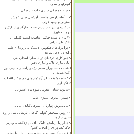
کم‌توقع و مقاوم
>
هویج - معرفی سبزی جات غیر برگی
>
۱۰ گیاه دارویی مناسب آپارتمان برای کاهش
استرس و بهبود خواب
>
ترفندهای تهویه تراریوم بسته؛ جلوگیری از کپک و
بوی نامطبوع
>
۷ بری و میوه جنگلی مناسب کشت گلدانی در
بالکن‌های ایرانی
>
چرا برگ‌های فیکوس الاستیکا می‌ریزد؟ ۷ علت
رایج و راه‌حل سریع
>
چمن‌کاری حرفه‌ای در تابستان: انتخاب بذر،
آماده‌سازی خاک و آبیاری دقیق
>
شناخت «جانوران مضر باغ» و راه‌های طبیعی دور
نگه‌داشتنشان
>
۷ گیاه کم‌توقع برای آپارتمان‌های کم‌نور؛ از انتخاب
تا نگهداری
>
ساپوت سیاه - معرفی میوه های استوایی
>
چغندر - معرفی سبزی جات
>
سالت‌بوش چهاربال - معرفی گیاهان بیابانی
>
۷ روش تشخیص کم‌آبی گیاهان آپارتمانی قبل از زرد
شدن برگ‌ها
>
چطور با آزمایش خانگی بافت و زهکشی، بهترین
خاک کشاورزی را انتخاب کنیم؟
>
علت نوک سوزی دراسنا پرچمی + راه حل ها و