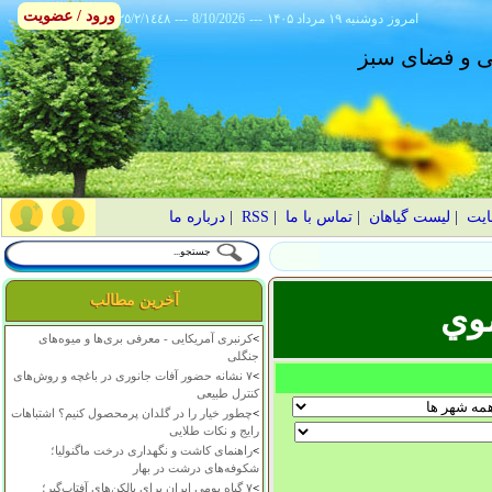
ورود / عضویت
امروز
۱۴۰۵ دوشنبه ۱۹ مرداد
---
8/10/2026
---
٢٥/٢/١٤٤٨
انی و فضای سبز
ایت
|
لیست گیاهان
|
تماس با ما
|
RSS
|
درباره ما
آخرین مطالب
وي
>
کرنبری آمریکایی - معرفی بری‌ها و میوه‌های
جنگلی
>
۷ نشانه حضور آفات جانوری در باغچه و روش‌های
کنترل طبیعی
>
چطور خیار را در گلدان پرمحصول کنیم؟ اشتباهات
رایج و نکات طلایی
>
راهنمای کاشت و نگهداری درخت ماگنولیا؛
شکوفه‌های درشت در بهار
>
۷ گیاه بومی ایران برای بالکن‌های آفتاب‌گیر؛