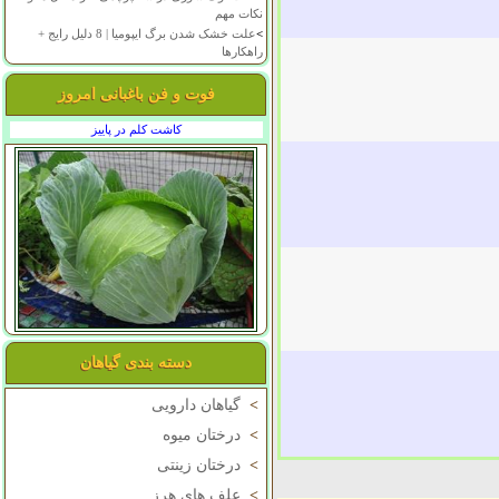
نکات مهم
>
علت خشک شدن برگ ایپومیا | 8 دلیل رایج +
راهکارها
فوت و فن باغبانی امروز
کاشت کلم در پاییز
دسته بندی گیاهان
>
گیاهان دارویی
>
درختان میوه
>
درختان زینتی
>
علف های هرز