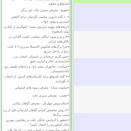
کم‌توقع و مقاوم
>
هویج - معرفی سبزی جات غیر برگی
>
۱۰ گیاه دارویی مناسب آپارتمان برای کاهش
استرس و بهبود خواب
>
ترفندهای تهویه تراریوم بسته؛ جلوگیری از کپک و
بوی نامطبوع
>
۷ بری و میوه جنگلی مناسب کشت گلدانی در
بالکن‌های ایرانی
>
چرا برگ‌های فیکوس الاستیکا می‌ریزد؟ ۷ علت
رایج و راه‌حل سریع
>
چمن‌کاری حرفه‌ای در تابستان: انتخاب بذر،
آماده‌سازی خاک و آبیاری دقیق
>
شناخت «جانوران مضر باغ» و راه‌های طبیعی دور
نگه‌داشتنشان
>
۷ گیاه کم‌توقع برای آپارتمان‌های کم‌نور؛ از انتخاب
تا نگهداری
>
ساپوت سیاه - معرفی میوه های استوایی
>
چغندر - معرفی سبزی جات
>
سالت‌بوش چهاربال - معرفی گیاهان بیابانی
>
۷ روش تشخیص کم‌آبی گیاهان آپارتمانی قبل از زرد
شدن برگ‌ها
>
چطور با آزمایش خانگی بافت و زهکشی، بهترین
خاک کشاورزی را انتخاب کنیم؟
>
علت نوک سوزی دراسنا پرچمی + راه حل ها و