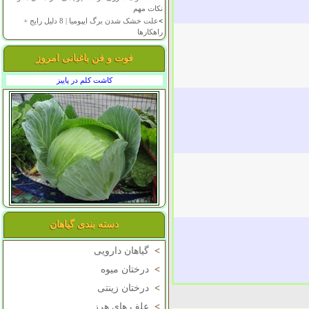
نکات مهم
>
علت خشک شدن برگ ایپومیا | 8 دلیل رایج +
راهکارها
فوت و فن باغبانی امروز
کاشت کلم در پاییز
دسته بندی گیاهان
>
گیاهان دارویی
>
درختان میوه
>
درختان زینتی
>
علف های هرز