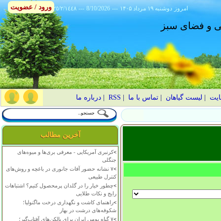
ورود / عضویت
امروز
۱۴۰۵ دوشنبه ۱۹ مرداد
---
8/10/2026
---
٢٥/٢/١٤٤٨
انی و فضای سبز
ایت
|
لیست گیاهان
|
تماس با ما
|
RSS
|
درباره ما
آخرین مطالب
>
کرنبری آمریکایی - معرفی بری‌ها و میوه‌های
جنگلی
>
۷ نشانه حضور آفات جانوری در باغچه و روش‌های
کنترل طبیعی
>
چطور خیار را در گلدان پرمحصول کنیم؟ اشتباهات
رایج و نکات طلایی
>
راهنمای کاشت و نگهداری درخت ماگنولیا؛
شکوفه‌های درشت در بهار
>
۷ گیاه بومی ایران برای بالکن‌های آفتاب‌گیر؛