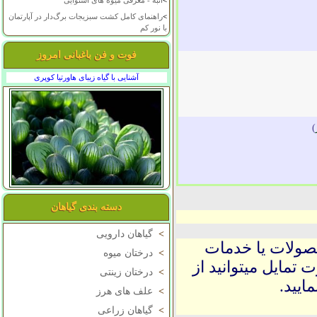
>
انبه - معرفی میوه های استوایی
>
راهنمای کامل کشت سبزیجات برگ‌دار در آپارتمان
با نور کم
فوت و فن باغبانی امروز
آشنایی با گیاه زیبای هاورتیا کوپری
)
دسته بندی گیاهان
>
گیاهان دارویی
حصولات یا خدمات
>
درختان میوه
 تمایل میتوانید از
>
درختان زینتی
ایید.
>
علف های هرز
>
گیاهان زراعی