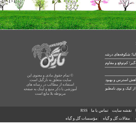
-1>-1>1
0
یا؛ شکوفه‌های درشت در بهار
© تمام حقوق مادی و معنوی این
سایت متعلق به نارگیل است.
استفاده از مطالب در رسانه های
از کپک و بوی نامطبوع
آموزشی با ذکر منبع و لینک به صفحه
مربوطه بلا مانع است
|
نقشه سایت
|
تماس با ما
|
RSS
|
مقالات گل و گیاه
|
مؤسسات گل و گیاه