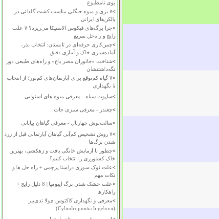
بوی نامطبوع
>
۷ بری و میوه جنگلی مناسب کشت گلدانی در
بالکن‌های ایرانی
>
چرا برگ‌های فیکوس الاستیکا می‌ریزد؟ ۷ علت
رایج و راه‌حل سریع
>
چمن‌کاری حرفه‌ای در تابستان: انتخاب بذر،
آماده‌سازی خاک و آبیاری دقیق
>
شناخت «جانوران مضر باغ» و راه‌های طبیعی دور
نگه‌داشتنشان
>
۷ گیاه کم‌توقع برای آپارتمان‌های کم‌نور؛ از انتخاب
تا نگهداری
>
ساپوت سیاه - معرفی میوه های استوایی
>
چغندر - معرفی سبزی جات
>
سالت‌بوش چهاربال - معرفی گیاهان بیابانی
>
۷ روش تشخیص کم‌آبی گیاهان آپارتمانی قبل از زرد
شدن برگ‌ها
>
چطور با آزمایش خانگی بافت و زهکشی، بهترین
خاک کشاورزی را انتخاب کنیم؟
>
علت نوک سوزی دراسنا پرچمی + راه حل ها و
نکات مهم
>
علت خشک شدن برگ ایپومیا | 8 دلیل رایج +
راهکارها
>
معرفی و نگهداری کاکتوس چولا تدی‌بیر
(Cylindropuntia bigelovii)