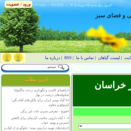
ورود / عضویت
امروز
۱۴۰۵ پنج شنبه ۱۵ مرداد
---
8/6/2026
---
٢١/٢/١٤٤٨
انی و فضای سبز
ایت
|
لیست گیاهان
|
تماس با ما
|
RSS
|
درباره ما
آخرین مطالب
ر خراسان
>
راهنمای کاشت و نگهداری درخت ماگنولیا؛
شکوفه‌های درشت در بهار
>
۷ گیاه بومی ایران برای بالکن‌های آفتاب‌گیر؛
کم‌توقع و مقاوم
>
هویج - معرفی سبزی جات غیر برگی
>
۱۰ گیاه دارویی مناسب آپارتمان برای کاهش
استرس و بهبود خواب
>
ترفندهای تهویه تراریوم بسته؛ جلوگیری از کپک و