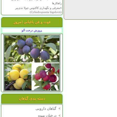
راهکارها
>
معرفی و نگهداری کاکتوس چولا تدی‌بیر
(Cylindropuntia bigelovii)
فوت و فن باغبانی امروز
پرورش درخت آلو
دسته بندی گیاهان
>
گیاهان دارویی
>
درختان میوه