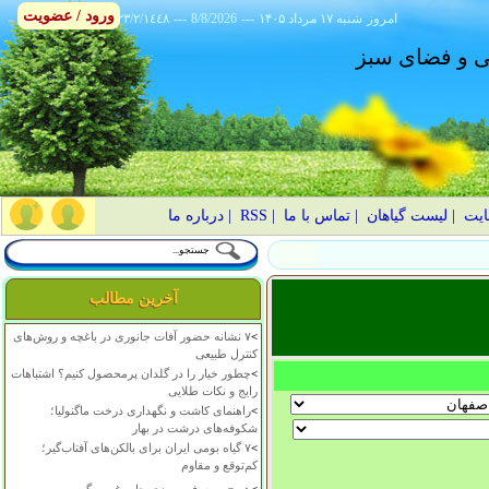
ورود / عضویت
امروز
۱۴۰۵ شنبه ۱۷ مرداد
---
8/8/2026
---
٢٣/٢/١٤٤٨
انی و فضای سبز
ایت
|
لیست گیاهان
|
تماس با ما
|
RSS
|
درباره ما
آخرین مطالب
>
۷ نشانه حضور آفات جانوری در باغچه و روش‌های
کنترل طبیعی
>
چطور خیار را در گلدان پرمحصول کنیم؟ اشتباهات
رایج و نکات طلایی
>
راهنمای کاشت و نگهداری درخت ماگنولیا؛
شکوفه‌های درشت در بهار
>
۷ گیاه بومی ایران برای بالکن‌های آفتاب‌گیر؛
کم‌توقع و مقاوم