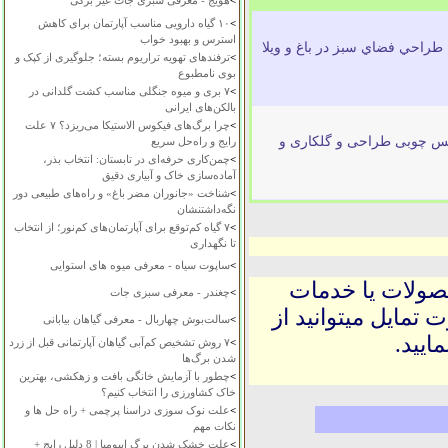
>
هویج - معرفی سبزی جات غیر برگی
>
۱۰ گیاه دارویی مناسب آپارتمان برای کاهش
استرس و بهبود خواب
 طراحي فضاي سبز در باغ و ويلا
>
ترفندهای تهویه تراریوم بسته؛ جلوگیری از کپک و
بوی نامطبوع
>
۷ بری و میوه جنگلی مناسب کشت گلدانی در
بالکن‌های ایرانی
>
چرا برگ‌های فیکوس الاستیکا می‌ریزد؟ ۷ علت
باکس چوبی طراحی و گلکاری و
رایج و راه‌حل سریع
>
چمن‌کاری حرفه‌ای در تابستان: انتخاب بذر،
آماده‌سازی خاک و آبیاری دقیق
>
شناخت «جانوران مضر باغ» و راه‌های طبیعی دور
نگه‌داشتنشان
>
۷ گیاه کم‌توقع برای آپارتمان‌های کم‌نور؛ از انتخاب
تا نگهداری
>
ساپوت سیاه - معرفی میوه های استوایی
حصولات یا خدمات
>
چغندر - معرفی سبزی جات
 تمایل میتوانید از
>
سالت‌بوش چهاربال - معرفی گیاهان بیابانی
ایید.
>
۷ روش تشخیص کم‌آبی گیاهان آپارتمانی قبل از زرد
شدن برگ‌ها
>
چطور با آزمایش خانگی بافت و زهکشی، بهترین
خاک کشاورزی را انتخاب کنیم؟
>
علت نوک سوزی دراسنا پرچمی + راه حل ها و
نکات مهم
>
علت خشک شدن برگ ایپومیا | 8 دلیل رایج +