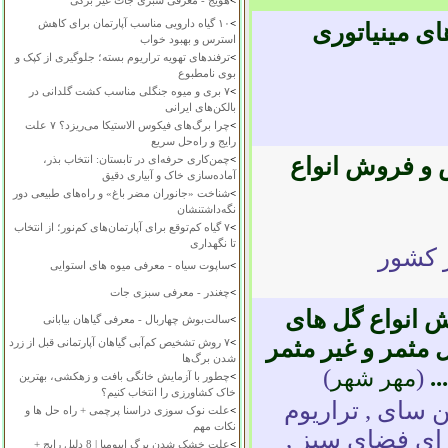
>
هویج - معرفی سبزی جات غیر برگی
>
۱۰ گیاه دارویی مناسب آپارتمان برای کاهش
ای مینیاتوری
استرس و بهبود خواب
>
ترفندهای تهویه تراریوم بسته؛ جلوگیری از کپک و
بوی نامطبوع
>
۷ بری و میوه جنگلی مناسب کشت گلدانی در
بالکن‌های ایرانی
>
چرا برگ‌های فیکوس الاستیکا می‌ریزد؟ ۷ علت
رایج و راه‌حل سریع
 و فروش انواع
>
چمن‌کاری حرفه‌ای در تابستان: انتخاب بذر،
آماده‌سازی خاک و آبیاری دقیق
>
شناخت «جانوران مضر باغ» و راه‌های طبیعی دور
نگه‌داشتنشان
>
۷ گیاه کم‌توقع برای آپارتمان‌های کم‌نور؛ از انتخاب
تا نگهداری
 کشور
>
ساپوت سیاه - معرفی میوه های استوایی
>
چغندر - معرفی سبزی جات
ش انواع گل های
>
سالت‌بوش چهاربال - معرفی گیاهان بیابانی
ال مثمر و غیر مثمر
>
۷ روش تشخیص کم‌آبی گیاهان آپارتمانی قبل از زرد
شدن برگ‌ها
.
(
)
مهر شهر
>
چطور با آزمایش خانگی بافت و زهکشی، بهترین
خاک کشاورزی را انتخاب کنیم؟
ن سای , تراریوم
>
علت نوک سوزی دراسنا پرچمی + راه حل ها و
نکات مهم
ای فضای سبز ,
>
علت خشک شدن برگ ایپومیا | 8 دلیل رایج +