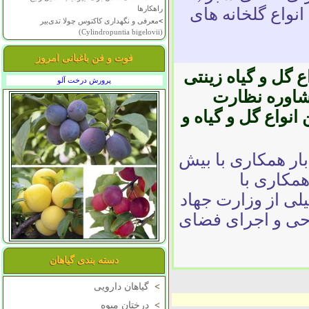
راهکارها
انواع گلخانه های
>
معرفی و نگهداری کاکتوس چولا تدی‌بیر
(Cylindropuntia bigelovii)
فوت و فن باغبانی امروز
 گل و گیاه زینتی
پرورش درخت آلو
مشاوره نظارت
نواع گل و گیاه و
ار همکاری با بیش
همکاری با
لی از وزارت جهاد
احی و اجرای فضای
دسته بندی گیاهان
>
گیاهان دارویی
>
درختان میوه