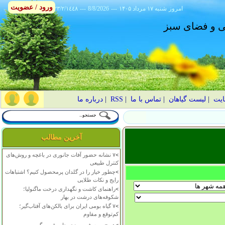
ورود / عضویت
امروز
۱۴۰۵ شنبه ۱۷ مرداد
---
8/8/2026
---
٢٣/٢/١٤٤٨
انی و فضای سبز
ایت
|
لیست گیاهان
|
تماس با ما
|
RSS
|
درباره ما
آخرین مطالب
>
۷ نشانه حضور آفات جانوری در باغچه و روش‌های
کنترل طبیعی
>
چطور خیار را در گلدان پرمحصول کنیم؟ اشتباهات
رایج و نکات طلایی
>
راهنمای کاشت و نگهداری درخت ماگنولیا؛
شکوفه‌های درشت در بهار
>
۷ گیاه بومی ایران برای بالکن‌های آفتاب‌گیر؛
کم‌توقع و مقاوم