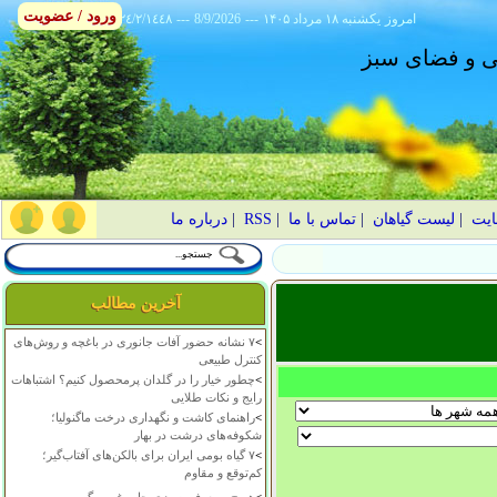
ورود / عضویت
امروز
۱۴۰۵ يکشنبه ۱۸ مرداد
---
8/9/2026
---
٢٤/٢/١٤٤٨
انی و فضای سبز
ایت
|
لیست گیاهان
|
تماس با ما
|
RSS
|
درباره ما
آخرین مطالب
>
۷ نشانه حضور آفات جانوری در باغچه و روش‌های
کنترل طبیعی
>
چطور خیار را در گلدان پرمحصول کنیم؟ اشتباهات
رایج و نکات طلایی
>
راهنمای کاشت و نگهداری درخت ماگنولیا؛
شکوفه‌های درشت در بهار
>
۷ گیاه بومی ایران برای بالکن‌های آفتاب‌گیر؛
کم‌توقع و مقاوم