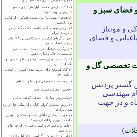
>
هویج - معرفی سبزی جات غیر برگی
>
۱۰ گیاه دارویی مناسب آپارتمان برای کاهش
 و فضای سبز و
استرس و بهبود خواب
>
ترفندهای تهویه تراریوم بسته؛ جلوگیری از کپک و
بوی نامطبوع
ی و مونتاژ
>
۷ بری و میوه جنگلی مناسب کشت گلدانی در
بالکن‌های ایرانی
اغبانی و فضای
>
چرا برگ‌های فیکوس الاستیکا می‌ریزد؟ ۷ علت
رایج و راه‌حل سریع
>
چمن‌کاری حرفه‌ای در تابستان: انتخاب بذر،
آماده‌سازی خاک و آبیاری دقیق
>
شناخت «جانوران مضر باغ» و راه‌های طبیعی دور
ات تخصصی گل و
نگه‌داشتنشان
>
۷ گیاه کم‌توقع برای آپارتمان‌های کم‌نور؛ از انتخاب
تا نگهداری
>
ساپوت سیاه - معرفی میوه های استوایی
 گستر پردیس
>
چغندر - معرفی سبزی جات
ام مهندسی
>
سالت‌بوش چهاربال - معرفی گیاهان بیابانی
ه و در جهت
>
۷ روش تشخیص کم‌آبی گیاهان آپارتمانی قبل از زرد
شدن برگ‌ها
>
چطور با آزمایش خانگی بافت و زهکشی، بهترین
خاک کشاورزی را انتخاب کنیم؟
>
علت نوک سوزی دراسنا پرچمی + راه حل ها و
)
لات
نکات مهم
>
علت خشک شدن برگ ایپومیا | 8 دلیل رایج +