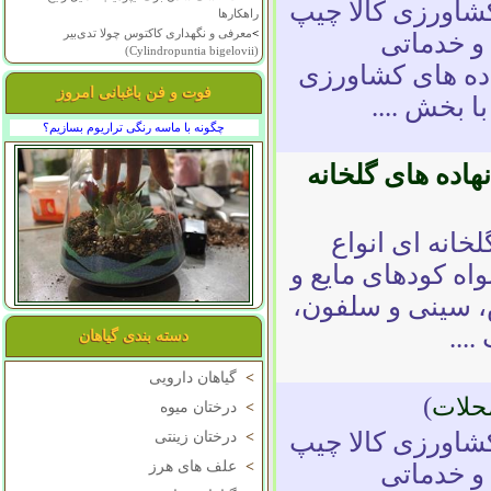
 کشاورزی کالا چیپ
راهکارها
>
معرفی و نگهداری کاکتوس چولا تدی‌بیر
و خدماتی
(Cylindropuntia bigelovii)
هاده های کشاورزی
فوت و فن باغبانی امروز
 بخش ....
چگونه با ماسه رنگی تراریوم بسازیم؟
نهاده های گلخانه
خانه ای انواع
و تجهیزات آبیاری انواع بذرهای F1 انواه کودهای مایع و
ش، سینی و سلفون،
...
دسته بندی گیاهان
>
گیاهان دارویی
)
حلات
>
درختان میوه
 کشاورزی کالا چیپ
>
درختان زینتی
>
علف های هرز
و خدماتی