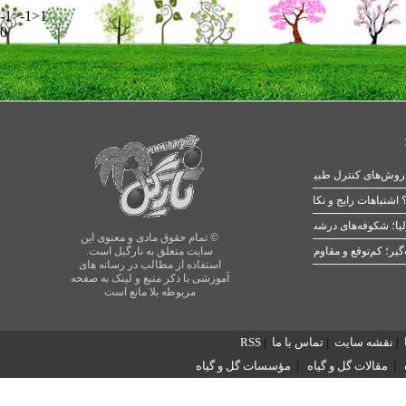
-1>-1>1
0
 اشتباهات رایج و نکات طلایی
یا؛ شکوفه‌های درشت در بهار
© تمام حقوق مادی و معنوی این
سایت متعلق به نارگیل است.
استفاده از مطالب در رسانه های
آموزشی با ذکر منبع و لینک به صفحه
مربوطه بلا مانع است
|
نقشه سایت
|
تماس با ما
|
RSS
|
مقالات گل و گیاه
|
مؤسسات گل و گیاه