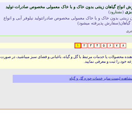
ورش انواع گیاهان زینتی بدون خاک و با خاک معمولی مخصوص صادرات-تولید
آبزی
(
نشتارود
)
ان زینتی بدون خاک و با خاک معمولی مخصوص صادراتتولید نیلوفر آبی و انواع
اع گیاهان(سفارش پذیرفته میشود)
تری
۱
۲
۳
۴
۵
۶
۷
۸
هنده محصولات یا خدمات مرتبط با گل و گیاه، باغبانی و فضای سبز میباشید، در صورت
ه خود را ثبت و معرفی نمایید.
شاهده لیست سایر خدمات حوزه گل و گیاه