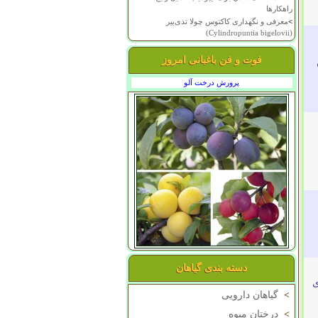
راهکارها
>
معرفی و نگهداری کاکتوس چولا تدی‌بیر
(Cylindropuntia bigelovii)
فوت و فن باغبانی امروز
پرورش درخت آلو
دسته بندی گیاهان
ی
>
گیاهان دارویی
>
درختان میوه