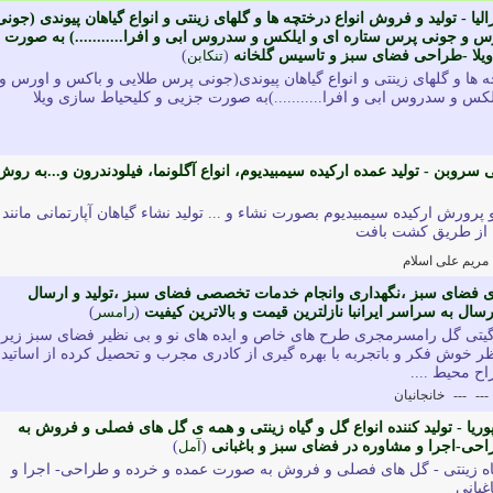
الیا - تولید و فروش انواع درختچه ها و گلهای زینتی و انواع گیاهان پیوندی (جونی
 و جونی پرس ستاره ای و ایلکس و سدروس ابی و افرا...........) به صورت
یلا -طراحی فضای سبز و تاسیس گلخانه
(
تنكابن
)
ه ها و گلهای زینتی و انواع گیاهان پیوندی(جونی پرس طلایی و باکس و اورس و
س و سدروس ابی و افرا...........)به صورت جزیی و کلیحیاط سازی ویلا
وبن - تولید عمده ارکیده سیمبیدیوم، انواع آگلونما، فیلودندرون و...به روش
 پرورش ارکیده سیمبیدیوم بصورت نشاء و ... تولید نشاء گیاهان آپارتمانی مانند
ون از طریق کشت بافت
مریم علی اسلام
ی فضای سبز ،نگهداری وانجام خدمات تخصصی فضای سبز ،تولید و ارسال
رسال به سراسر ایرانبا نازلترین قیمت و بالاترین کیفیت
(
رامسر
)
یتی گل رامسرمجری طرح های خاص و ایده های نو و بی نظیر فضای سبز زیر
 خوش فکر و باتجربه با بهره گیری از کادری مجرب و تحصیل کرده از اساتید
ح محیط ....
---
---
خانجانیان
ریا - تولید کننده انواع گل و گیاه زینتی و همه ی گل های فصلی و فروش به
حی-اجرا و مشاوره در فضای سبز و باغبانی
(
آمل
)
 گیاه زینتی - گل های فصلی و فروش به صورت عمده و خرده و طراحی- اجرا و
غبانی