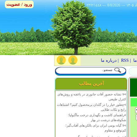
ورود / عضویت
٢٣/٢/١٤٤٨
---
8/8/2026
---
ما
|
RSS
|
درباره ما
آخرین مطالب
>
۷ نشانه حضور آفات جانوری در باغچه و روش‌های
کنترل طبیعی
>
چطور خیار را در گلدان پرمحصول کنیم؟ اشتباهات
رایج و نکات طلایی
>
راهنمای کاشت و نگهداری درخت ماگنولیا؛
شکوفه‌های درشت در بهار
>
۷ گیاه بومی ایران برای بالکن‌های آفتاب‌گیر؛
کم‌توقع و مقاوم