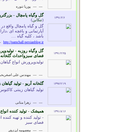
---
---
پوریا تنوره
گل وگیاه پامچال - بزرگتری
۱۳۹۱/۲/۶
(
تنكابن
)
گل و گیاه پامچال واقع در 
آپارتمانی و باغچه ای ،دا
باشد ، کلیه گیاه ....
-
http://pamchall.persianblog.ir
گل وگیاه روزبه - تولیدوپ
۱۳۹۱/۲/۲۵
فضای سبزواحداث گلخانه 
تولیدوپرورش انواع گیاها
---
---
مهندس علی اصغربحر
گلخانه آریو - تولید گیاها
۱۳۹۷/۲/۱۹
تولید گیاهان زینتی کاکتو
---
---
زهرا متانی
همیشک - تولید کننده انوا
۱۳۹۱/۸/۱۶
- تولید کننده و تهیه کنند
فضای سبز
---
---
معصومه ایزدیفر