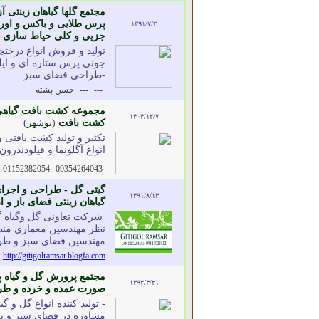
مجتمع گلها گیاهان زینتی آز
پرس طلایی و باکس و اورس
۱۳۹۱/۷/۳
جزیی و کلی حیاط سازی و
تولید و فروش انواع درختچ
جونی پرس ستاره ای و ایلک
-طراحی فضای سبز ....
---
---
حسن پشته
مجموعه کشت بافت گیاهی سر
۱۴۰۴/۱۲/۷
کشت بافت
(
نوشهر
)
تکثیر و تولید کشت بافتی و
انواع آگلونما و فیلودندر
01152382054
09354264043
گیتی گل - طراحی و اجرا
۱۳۹۱/۸/۱۳
گیاهان زینتی فضای باز و ا
شرکت تعاونی گل وگیاه گ
نظر مهندسین معماری منظر
مهندسین فضای سبز و طرا
http://gitigolramsar.blogfa.com
مجتمع پرورش گل و گیاه پو
۱۳۹۲/۳/۲۱
صورت عمده و خرده و طرا
- تولید کننده انواع گل و
مشاوره در فضای سبز و با