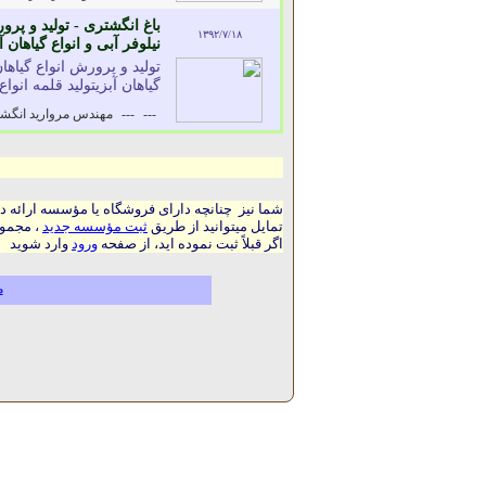
باغ انگشتری - تولید و پر
۱۳۹۲/۷/۱۸
نیلوفر آبی و انواع گیاهان 
تولید و پرورش انواع گیاه
گیاهان آبزیتولید قلمه انو
---
---
مهندس مروارید انگش
شما نیز چنانچه دارای فروشگاه یا مؤسسه ارائه د
تمایل میتوانید از طریق
ثبت مؤسسه جدید
، مجموع
اگر قبلاً ثبت نموده اید، از صفحه
ورود
وارد شوید
م