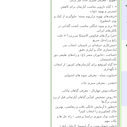
>
هویج - معرفی سبزی جات غیر برگی
>
۱۰ گیاه دارویی مناسب آپارتمان برای کاهش
استرس و بهبود خواب
>
ترفندهای تهویه تراریوم بسته؛ جلوگیری از کپک و
بوی نامطبوع
>
۷ بری و میوه جنگلی مناسب کشت گلدانی در
بالکن‌های ایرانی
>
چرا برگ‌های فیکوس الاستیکا می‌ریزد؟ ۷ علت
رایج و راه‌حل سریع
>
چمن‌کاری حرفه‌ای در تابستان: انتخاب بذر،
آماده‌سازی خاک و آبیاری دقیق
>
شناخت «جانوران مضر باغ» و راه‌های طبیعی دور
نگه‌داشتنشان
>
۷ گیاه کم‌توقع برای آپارتمان‌های کم‌نور؛ از انتخاب
تا نگهداری
>
ساپوت سیاه - معرفی میوه های استوایی
>
چغندر - معرفی سبزی جات
>
سالت‌بوش چهاربال - معرفی گیاهان بیابانی
>
۷ روش تشخیص کم‌آبی گیاهان آپارتمانی قبل از زرد
شدن برگ‌ها
>
چطور با آزمایش خانگی بافت و زهکشی، بهترین
خاک کشاورزی را انتخاب کنیم؟
>
علت نوک سوزی دراسنا پرچمی + راه حل ها و
نکات مهم
>
علت خشک شدن برگ ایپومیا | 8 دلیل رایج +