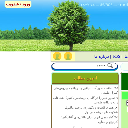
ورود / عضویت
٢٣/٢/١٤٤٨
---
8/8/2026
---
ما
|
RSS
|
درباره ما
آخرین مطالب
>
۷ نشانه حضور آفات جانوری در باغچه و روش‌های
کنترل طبیعی
>
چطور خیار را در گلدان پرمحصول کنیم؟ اشتباهات
رایج و نکات طلایی
>
راهنمای کاشت و نگهداری درخت ماگنولیا؛
شکوفه‌های درشت در بهار
>
۷ گیاه بومی ایران برای بالکن‌های آفتاب‌گیر؛
کم‌توقع و مقاوم