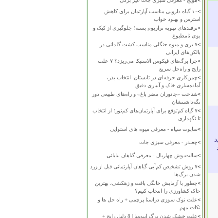
>
هویج - معرفی سبزی جات غیر برگی
>
۱۰ گیاه دارویی مناسب آپارتمان برای کاهش
استرس و بهبود خواب
>
ترفندهای تهویه تراریوم بسته؛ جلوگیری از کپک و
بوی نامطبوع
>
۷ بری و میوه جنگلی مناسب کشت گلدانی در
بالکن‌های ایرانی
>
چرا برگ‌های فیکوس الاستیکا می‌ریزد؟ ۷ علت
رایج و راه‌حل سریع
>
چمن‌کاری حرفه‌ای در تابستان: انتخاب بذر،
آماده‌سازی خاک و آبیاری دقیق
>
شناخت «جانوران مضر باغ» و راه‌های طبیعی دور
نگه‌داشتنشان
>
۷ گیاه کم‌توقع برای آپارتمان‌های کم‌نور؛ از انتخاب
تا نگهداری
>
ساپوت سیاه - معرفی میوه های استوایی
د
>
چغندر - معرفی سبزی جات
>
سالت‌بوش چهاربال - معرفی گیاهان بیابانی
>
۷ روش تشخیص کم‌آبی گیاهان آپارتمانی قبل از زرد
شدن برگ‌ها
>
چطور با آزمایش خانگی بافت و زهکشی، بهترین
خاک کشاورزی را انتخاب کنیم؟
>
علت نوک سوزی دراسنا پرچمی + راه حل ها و
نکات مهم
>
علت خشک شدن برگ ایپومیا | 8 دلیل رایج +