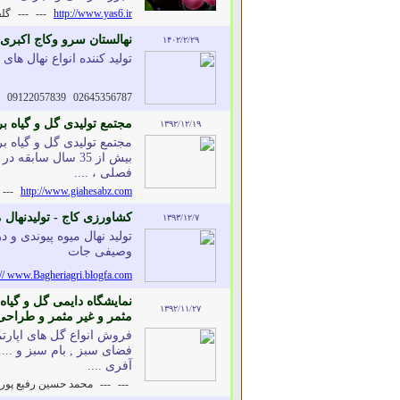
http://www.yas6.ir
---
---
گل
نهالستان سرو وکاج اکبری -
۱۴۰۲/۲/۲۹
تولید کننده انواع نهال های
09122057839
02645356787
مجتمع تولیدی گل و گیاه ب
۱۳۹۲/۱۲/۱۹
مجتمع تولیدی گل و گیاه ب
بیش از 35 سال ساب
فصلی ، ....
---
http://www.giahesabz.com
کشاورزی کاج - تولیدنهال
۱۳۹۳/۱۲/۷
تولید نهال میوه پیوندی 
وصیفی جات
:// www.Bagheriagri.blogfa.com
نمایشگاه دایمی گل و گیاه 
۱۳۹۲/۱۱/۲۷
مثمر و غیر مثمر و طراحی 
فروش انواع گل های اپارتم
فضای سبز , بام سبز و ...
آفری ....
---
---
محمد حسین رفیع پور