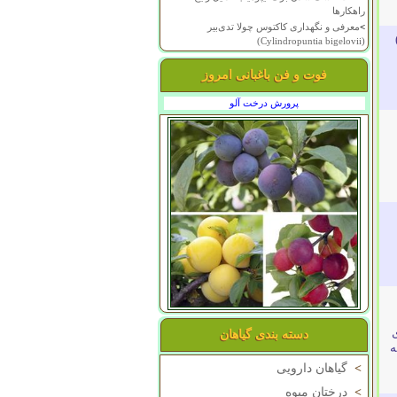
راهکارها
>
معرفی و نگهداری کاکتوس چولا تدی‌بیر
(Cylindropuntia bigelovii)
فوت و فن باغبانی امروز
پرورش درخت آلو
دسته بندی گیاهان
ه
>
گیاهان دارویی
>
درختان میوه