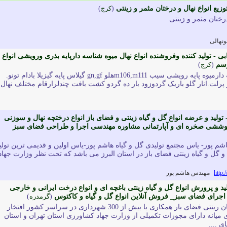
زیع انواع نهال و درختان مثمر و زینتی
(
کرج
)
 درختان مثمر و زینتی
نهالی
 - تولید کننده وفروشنده انواع نهال میوه شناسه دارپایه بذری ورویشی انواع
وسم
(
کرج
)
تولید با کیفیت نهال شناسه دارمیوه پایه رویشی سیب m106,m111هلو gn,gf گیلاس پایه گیزیلا بادام تونو.
پرلت.انار گلو باریک گردوزود بار ده گردو کشت بافت چندلرارقام مختلف نهال
تولید و عرضه انواع گل و گیاه زینتی و فضای باز انواع درختچه نهال و سوزنی
ی پوششی صخره ای و آپارتمانی مشاوره مهندسی اجرا و طراحی فضای سبز
اشم پور- یاس مجتمع تولیدی گل و گیاه هاشم پور-یاس اولین و قدیمی ترین تولی
 گل و گیاه زینتی فضای باز در استان البرز می باشد که تحت نظر وزارت جهاد
http:
مهندس هاشم پور
ید و پرورش انواع گل و گیاه زینتی باغچه ای و انواع درخت ایرانی و خارجی
رای فضای سبز_ فروش آنلاین انواع گل و گیاه و کاکتوس
(
گرمدره
)
تولیدی وپرورش گل وگیاهان رینتی فضای بار همکاری با بیش از 300 شهرداری در سراسر کشور افتخار
 میانه دارای مجوزات تکمیلی از وزارت جهاد کشاورزی استان تهران و استان
 ....