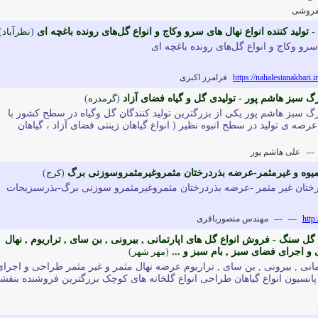
فروشی
 تولید کننده انواع نهال های سرو وکاج و انواع گل‌های رونده باغچه ای
(
نظرآباد
)
 سرو وکاج و انواع گل‌های رونده باغچه ای
https://nahalestanakbari.ir
فرامرز اکبری
رگ سبز هاشم پور - تولیدی گل و گیاه فضای آزاد
(
گرمدره
)
رگ سبز هاشم پور یکی از بزرگترین تولید کنندگان گل وگیاه در سطح کشور با
قه در عرصه ی تولید در سطح انبوه نظیر ( انواع گیاهان زینتی فضای آزاد ، گیاهان
---
علی هاشم پور
 میوه و غیرمثمر-عرضه بذردرختان مثمروغیرمثمروسوزنی برگ
(
کرج
)
و درختان غیر مثمر -عرضه بذردرختان مثمروغیرمثمرو سوزنی برگ-بذرسبزیجات
http
---
---
مهندس منصورباقری
گل سنگ - فروش انواع گل های اپارتمانی , بیرونی , بن سای , تراریوم , نهال
و اجرای فضای سبز , بام سبز و ...
(
مهر شهر
)
انی , بیرونی , بن سای , تراریوم عرضه نهال مثمر و غیر مثمر طراحی و اجرای
 پانسیون انواع گیاهان طراحی انواع گلخانه های کوچک بزرگترین فروشنده بنفش