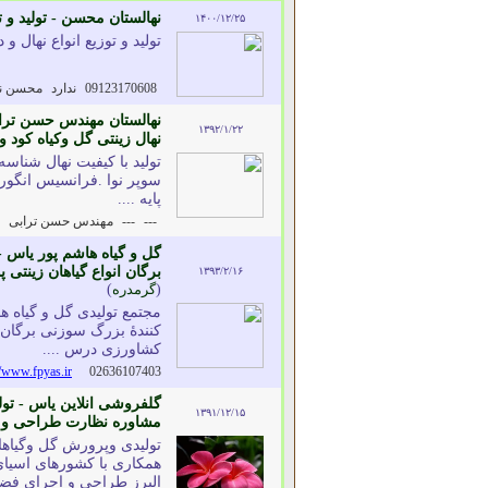
نهالستان محسن - تولید و تو
۱۴۰۰/۱۲/۲۵
تولید و توزیع انواع نهال و
09123170608
ندارد
محسن نو
نهالستان مهندس حسن ترابی
۱۳۹۲/۱/۲۲
نهال زینتی گل وکیاه کود 
سوپر نوا .فرانسیس انگور 
پایه ....
---
---
مهندس حسن ترابی
گل و گیاه هاشم پور یاس - 
برگان انواع گیاهان زینت
۱۳۹۳/۲/۱۶
(
گرمدره
)
مجتمع تولیدی گل و گیاه ه
کنندۀ بزرگ سوزنی برگان و
کشاورزی درس ....
//www.fpyas.ir
02636107403
گلفروشی انلاین یاس - تول
۱۳۹۱/۱۲/۱۵
مشاوره نظارت طراحی و اج
همکاری با کشورهای اسیای
البرز طراحی و اجرای فضای