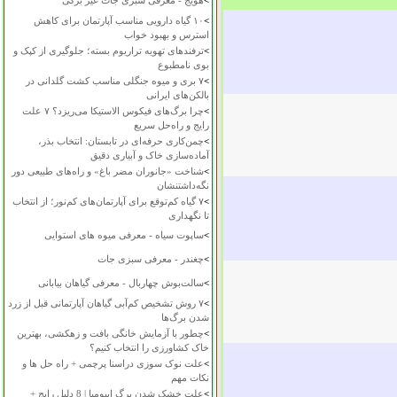
>
هویج - معرفی سبزی جات غیر برگی
>
۱۰ گیاه دارویی مناسب آپارتمان برای کاهش
استرس و بهبود خواب
>
ترفندهای تهویه تراریوم بسته؛ جلوگیری از کپک و
بوی نامطبوع
>
۷ بری و میوه جنگلی مناسب کشت گلدانی در
بالکن‌های ایرانی
>
چرا برگ‌های فیکوس الاستیکا می‌ریزد؟ ۷ علت
رایج و راه‌حل سریع
>
چمن‌کاری حرفه‌ای در تابستان: انتخاب بذر،
آماده‌سازی خاک و آبیاری دقیق
>
شناخت «جانوران مضر باغ» و راه‌های طبیعی دور
نگه‌داشتنشان
>
۷ گیاه کم‌توقع برای آپارتمان‌های کم‌نور؛ از انتخاب
تا نگهداری
>
ساپوت سیاه - معرفی میوه های استوایی
>
چغندر - معرفی سبزی جات
>
سالت‌بوش چهاربال - معرفی گیاهان بیابانی
>
۷ روش تشخیص کم‌آبی گیاهان آپارتمانی قبل از زرد
شدن برگ‌ها
>
چطور با آزمایش خانگی بافت و زهکشی، بهترین
خاک کشاورزی را انتخاب کنیم؟
>
علت نوک سوزی دراسنا پرچمی + راه حل ها و
نکات مهم
>
علت خشک شدن برگ ایپومیا | 8 دلیل رایج +