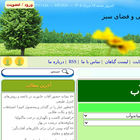
ورود / عضویت
امروز
۱۴۰۵ شنبه ۱۷ مرداد
---
8/8/2026
---
٢٣/٢/١٤٤٨
انی و فضای سبز
ایت
|
لیست گیاهان
|
تماس با ما
|
RSS
|
درباره ما
آخرین مطالب
آب
>
۷ نشانه حضور آفات جانوری در باغچه و روش‌های
کنترل طبیعی
>
چطور خیار را در گلدان پرمحصول کنیم؟ اشتباهات
رایج و نکات طلایی
>
راهنمای کاشت و نگهداری درخت ماگنولیا؛
شکوفه‌های درشت در بهار
>
۷ گیاه بومی ایران برای بالکن‌های آفتاب‌گیر؛
کم‌توقع و مقاوم