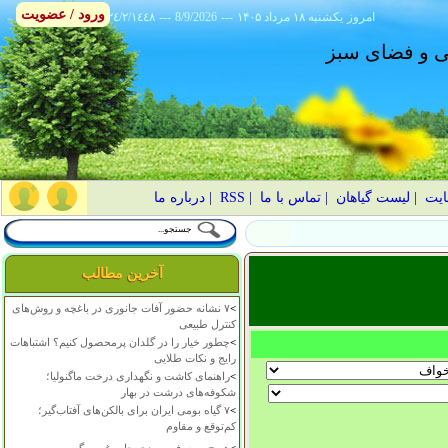
ورود / عضویت
امروز
۱۴۰۵ يکشنبه ۱۸ مرداد
---
8/9/2026
---
٢٤/٢/١٤٤٨
انی و فضای سبز
ایت
|
لیست گیاهان
|
تماس با ما
|
RSS
|
درباره ما
آخرین مطالب
>
۷ نشانه حضور آفات جانوری در باغچه و روش‌های
کنترل طبیعی
>
چطور خیار را در گلدان پرمحصول کنیم؟ اشتباهات
رایج و نکات طلایی
>
راهنمای کاشت و نگهداری درخت ماگنولیا؛
شکوفه‌های درشت در بهار
>
۷ گیاه بومی ایران برای بالکن‌های آفتاب‌گیر؛
کم‌توقع و مقاوم