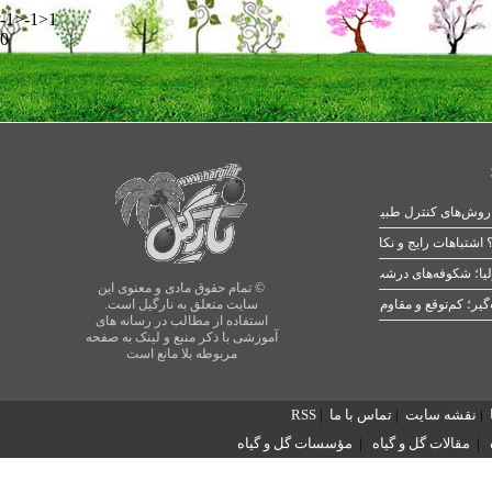
-1>-1>1
0
 اشتباهات رایج و نکات طلایی
یا؛ شکوفه‌های درشت در بهار
© تمام حقوق مادی و معنوی این
سایت متعلق به نارگیل است.
استفاده از مطالب در رسانه های
آموزشی با ذکر منبع و لینک به صفحه
مربوطه بلا مانع است
|
نقشه سایت
|
تماس با ما
|
RSS
|
مقالات گل و گیاه
|
مؤسسات گل و گیاه