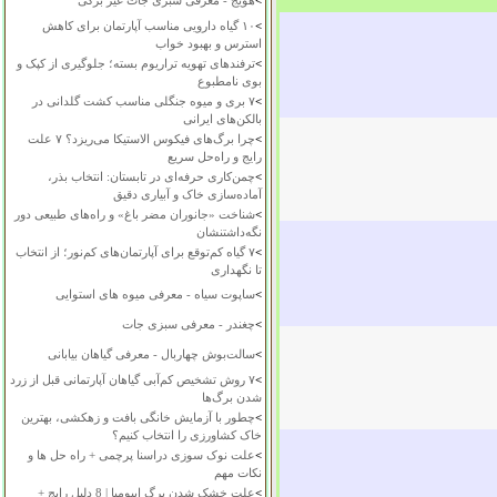
>
هویج - معرفی سبزی جات غیر برگی
>
۱۰ گیاه دارویی مناسب آپارتمان برای کاهش
استرس و بهبود خواب
>
ترفندهای تهویه تراریوم بسته؛ جلوگیری از کپک و
بوی نامطبوع
>
۷ بری و میوه جنگلی مناسب کشت گلدانی در
بالکن‌های ایرانی
>
چرا برگ‌های فیکوس الاستیکا می‌ریزد؟ ۷ علت
رایج و راه‌حل سریع
>
چمن‌کاری حرفه‌ای در تابستان: انتخاب بذر،
آماده‌سازی خاک و آبیاری دقیق
>
شناخت «جانوران مضر باغ» و راه‌های طبیعی دور
نگه‌داشتنشان
>
۷ گیاه کم‌توقع برای آپارتمان‌های کم‌نور؛ از انتخاب
تا نگهداری
>
ساپوت سیاه - معرفی میوه های استوایی
>
چغندر - معرفی سبزی جات
>
سالت‌بوش چهاربال - معرفی گیاهان بیابانی
>
۷ روش تشخیص کم‌آبی گیاهان آپارتمانی قبل از زرد
شدن برگ‌ها
>
چطور با آزمایش خانگی بافت و زهکشی، بهترین
خاک کشاورزی را انتخاب کنیم؟
>
علت نوک سوزی دراسنا پرچمی + راه حل ها و
نکات مهم
>
علت خشک شدن برگ ایپومیا | 8 دلیل رایج +