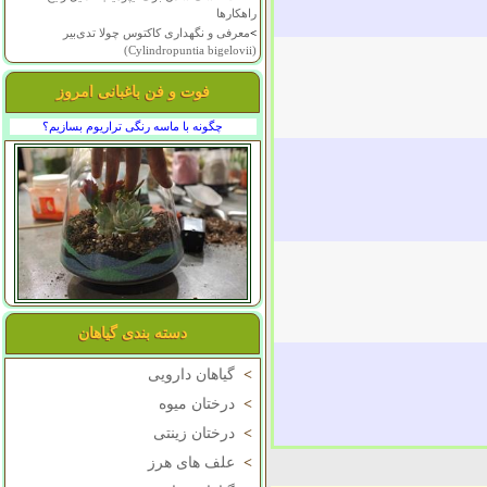
راهکارها
>
معرفی و نگهداری کاکتوس چولا تدی‌بیر
(Cylindropuntia bigelovii)
فوت و فن باغبانی امروز
چگونه با ماسه رنگی تراریوم بسازیم؟
دسته بندی گیاهان
>
گیاهان دارویی
>
درختان میوه
>
درختان زینتی
>
علف های هرز