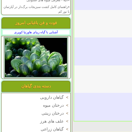
>
انبه - معرفی میوه های استوایی
>
راهنمای کامل کشت سبزیجات برگ‌دار در آپارتمان
با نور کم
فوت و فن باغبانی امروز
آشنایی با گیاه زیبای هاورتیا کوپری
دسته بندی گیاهان
>
گیاهان دارویی
>
درختان میوه
>
درختان زینتی
>
علف های هرز
>
گیاهان زراعی