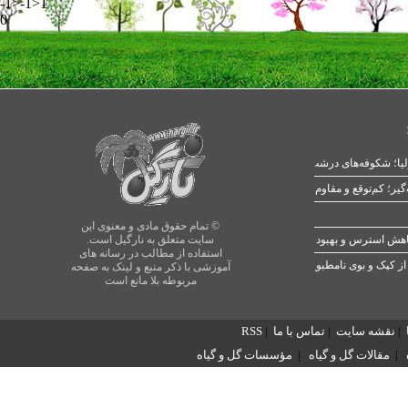
-1>-1>1
0
یا؛ شکوفه‌های درشت در بهار
© تمام حقوق مادی و معنوی این
سایت متعلق به نارگیل است.
استفاده از مطالب در رسانه های
از کپک و بوی نامطبوع
آموزشی با ذکر منبع و لینک به صفحه
مربوطه بلا مانع است
|
نقشه سایت
|
تماس با ما
|
RSS
|
مقالات گل و گیاه
|
مؤسسات گل و گیاه