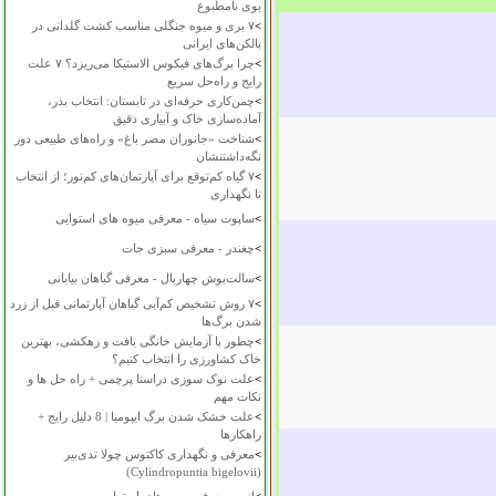
بوی نامطبوع
>
۷ بری و میوه جنگلی مناسب کشت گلدانی در
بالکن‌های ایرانی
>
چرا برگ‌های فیکوس الاستیکا می‌ریزد؟ ۷ علت
رایج و راه‌حل سریع
>
چمن‌کاری حرفه‌ای در تابستان: انتخاب بذر،
آماده‌سازی خاک و آبیاری دقیق
>
شناخت «جانوران مضر باغ» و راه‌های طبیعی دور
نگه‌داشتنشان
>
۷ گیاه کم‌توقع برای آپارتمان‌های کم‌نور؛ از انتخاب
تا نگهداری
>
ساپوت سیاه - معرفی میوه های استوایی
>
چغندر - معرفی سبزی جات
>
سالت‌بوش چهاربال - معرفی گیاهان بیابانی
>
۷ روش تشخیص کم‌آبی گیاهان آپارتمانی قبل از زرد
شدن برگ‌ها
>
چطور با آزمایش خانگی بافت و زهکشی، بهترین
خاک کشاورزی را انتخاب کنیم؟
>
علت نوک سوزی دراسنا پرچمی + راه حل ها و
نکات مهم
>
علت خشک شدن برگ ایپومیا | 8 دلیل رایج +
راهکارها
>
معرفی و نگهداری کاکتوس چولا تدی‌بیر
(Cylindropuntia bigelovii)