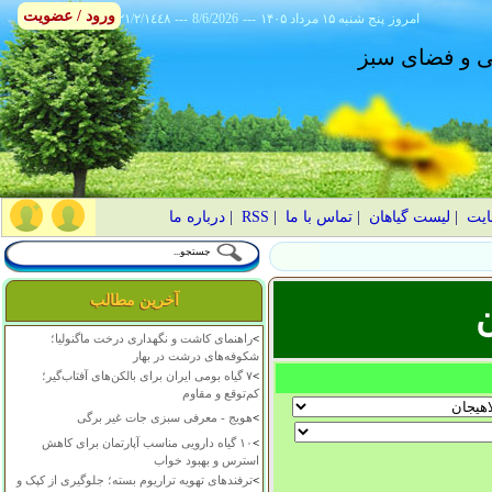
ورود / عضویت
امروز
۱۴۰۵ پنج شنبه ۱۵ مرداد
---
8/6/2026
---
٢١/٢/١٤٤٨
انی و فضای سبز
ایت
|
لیست گیاهان
|
تماس با ما
|
RSS
|
درباره ما
آخرین مطالب
ن
>
راهنمای کاشت و نگهداری درخت ماگنولیا؛
شکوفه‌های درشت در بهار
>
۷ گیاه بومی ایران برای بالکن‌های آفتاب‌گیر؛
کم‌توقع و مقاوم
>
هویج - معرفی سبزی جات غیر برگی
>
۱۰ گیاه دارویی مناسب آپارتمان برای کاهش
استرس و بهبود خواب
>
ترفندهای تهویه تراریوم بسته؛ جلوگیری از کپک و