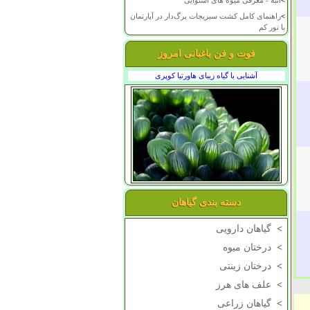
>
انبه - معرفی میوه های استوایی
>
راهنمای کامل کشت سبزیجات برگ‌دار در آپارتمان
با نور کم
فوت و فن باغبانی امروز
آشنایی با گیاه زیبای هاورتیا کوپری
دسته بندی گیاهان
>
گیاهان دارویی
>
درختان میوه
>
درختان زینتی
>
علف های هرز
>
گیاهان زراعی