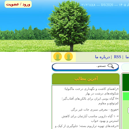
ورود / عضویت
٢١/٢/١٤٤٨
---
8/6/2026
---
ما
|
RSS
|
درباره ما
آخرین مطالب
>
راهنمای کاشت و نگهداری درخت ماگنولیا؛
شکوفه‌های درشت در بهار
>
۷ گیاه بومی ایران برای بالکن‌های آفتاب‌گیر؛
کم‌توقع و مقاوم
>
هویج - معرفی سبزی جات غیر برگی
>
۱۰ گیاه دارویی مناسب آپارتمان برای کاهش
استرس و بهبود خواب
>
ترفندهای تهویه تراریوم بسته؛ جلوگیری از کپک و