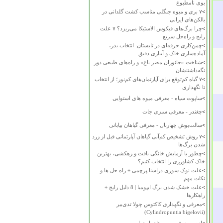
بوی نامطبوع
>
۷ بری و میوه جنگلی مناسب کشت گلدانی در
بالکن‌های ایرانی
>
چرا برگ‌های فیکوس الاستیکا می‌ریزد؟ ۷ علت
رایج و راه‌حل سریع
>
چمن‌کاری حرفه‌ای در تابستان: انتخاب بذر،
آماده‌سازی خاک و آبیاری دقیق
>
شناخت «جانوران مضر باغ» و راه‌های طبیعی دور
نگه‌داشتنشان
>
۷ گیاه کم‌توقع برای آپارتمان‌های کم‌نور؛ از انتخاب
تا نگهداری
>
ساپوت سیاه - معرفی میوه های استوایی
>
چغندر - معرفی سبزی جات
>
سالت‌بوش چهاربال - معرفی گیاهان بیابانی
>
۷ روش تشخیص کم‌آبی گیاهان آپارتمانی قبل از زرد
شدن برگ‌ها
>
چطور با آزمایش خانگی بافت و زهکشی، بهترین
خاک کشاورزی را انتخاب کنیم؟
>
علت نوک سوزی دراسنا پرچمی + راه حل ها و
نکات مهم
>
علت خشک شدن برگ ایپومیا | 8 دلیل رایج +
راهکارها
>
معرفی و نگهداری کاکتوس چولا تدی‌بیر
(Cylindropuntia bigelovii)