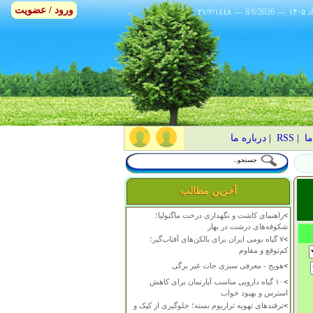
ورود / عضویت
٢١/٢/١٤٤٨
---
8/6/2026
---
ما
|
RSS
|
درباره ما
آخرین مطالب
>
راهنمای کاشت و نگهداری درخت ماگنولیا؛
شکوفه‌های درشت در بهار
>
۷ گیاه بومی ایران برای بالکن‌های آفتاب‌گیر؛
کم‌توقع و مقاوم
>
هویج - معرفی سبزی جات غیر برگی
>
۱۰ گیاه دارویی مناسب آپارتمان برای کاهش
استرس و بهبود خواب
>
ترفندهای تهویه تراریوم بسته؛ جلوگیری از کپک و