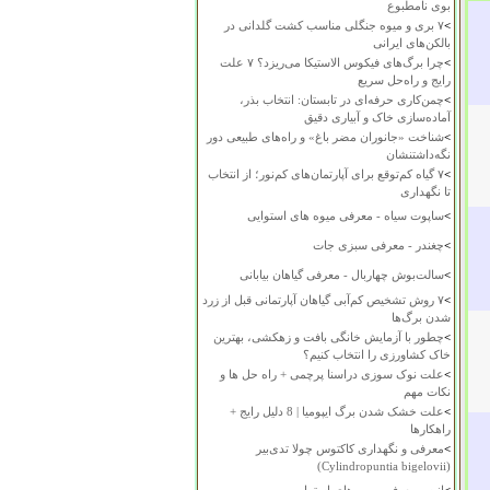
بوی نامطبوع
>
۷ بری و میوه جنگلی مناسب کشت گلدانی در
بالکن‌های ایرانی
>
چرا برگ‌های فیکوس الاستیکا می‌ریزد؟ ۷ علت
رایج و راه‌حل سریع
>
چمن‌کاری حرفه‌ای در تابستان: انتخاب بذر،
آماده‌سازی خاک و آبیاری دقیق
>
شناخت «جانوران مضر باغ» و راه‌های طبیعی دور
نگه‌داشتنشان
>
۷ گیاه کم‌توقع برای آپارتمان‌های کم‌نور؛ از انتخاب
تا نگهداری
>
ساپوت سیاه - معرفی میوه های استوایی
>
چغندر - معرفی سبزی جات
>
سالت‌بوش چهاربال - معرفی گیاهان بیابانی
>
۷ روش تشخیص کم‌آبی گیاهان آپارتمانی قبل از زرد
شدن برگ‌ها
>
چطور با آزمایش خانگی بافت و زهکشی، بهترین
خاک کشاورزی را انتخاب کنیم؟
>
علت نوک سوزی دراسنا پرچمی + راه حل ها و
نکات مهم
>
علت خشک شدن برگ ایپومیا | 8 دلیل رایج +
راهکارها
>
معرفی و نگهداری کاکتوس چولا تدی‌بیر
(Cylindropuntia bigelovii)