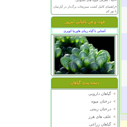
>
انبه - معرفی میوه های استوایی
>
راهنمای کامل کشت سبزیجات برگ‌دار در آپارتمان
با نور کم
فوت و فن باغبانی امروز
آشنایی با گیاه زیبای هاورتیا کوپری
دسته بندی گیاهان
>
گیاهان دارویی
>
درختان میوه
>
درختان زینتی
>
علف های هرز
>
گیاهان زراعی