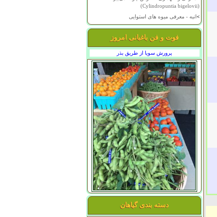
(Cylindropuntia bigelovii)
>
انبه - معرفی میوه های استوایی
فوت و فن باغبانی امروز
پرورش سویا از طریق بذر
دسته بندی گیاهان