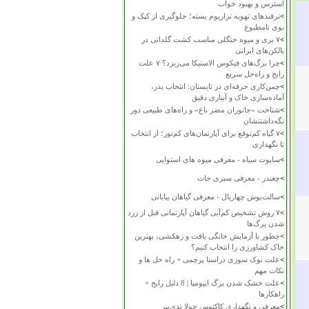
استرس و بهبود خواب
>
ترفندهای تهویه تراریوم بسته؛ جلوگیری از کپک و
بوی نامطبوع
>
۷ بری و میوه جنگلی مناسب کشت گلدانی در
بالکن‌های ایرانی
>
چرا برگ‌های فیکوس الاستیکا می‌ریزد؟ ۷ علت
رایج و راه‌حل سریع
>
چمن‌کاری حرفه‌ای در تابستان: انتخاب بذر،
آماده‌سازی خاک و آبیاری دقیق
>
شناخت «جانوران مضر باغ» و راه‌های طبیعی دور
نگه‌داشتنشان
>
۷ گیاه کم‌توقع برای آپارتمان‌های کم‌نور؛ از انتخاب
تا نگهداری
>
ساپوت سیاه - معرفی میوه های استوایی
>
چغندر - معرفی سبزی جات
>
سالت‌بوش چهاربال - معرفی گیاهان بیابانی
>
۷ روش تشخیص کم‌آبی گیاهان آپارتمانی قبل از زرد
شدن برگ‌ها
>
چطور با آزمایش خانگی بافت و زهکشی، بهترین
خاک کشاورزی را انتخاب کنیم؟
>
علت نوک سوزی دراسنا پرچمی + راه حل ها و
نکات مهم
>
علت خشک شدن برگ ایپومیا | 8 دلیل رایج +
راهکارها
>
معرفی و نگهداری کاکتوس چولا تدی‌بیر