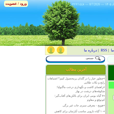
ورود / عضویت
٢٢/٢/١٤٤٨
---
8/7/2026
---
ما
|
RSS
|
درباره ما
آخرین مطالب
>
چطور خیار را در گلدان پرمحصول کنیم؟ اشتباهات
رایج و نکات طلایی
>
راهنمای کاشت و نگهداری درخت ماگنولیا؛
شکوفه‌های درشت در بهار
>
۷ گیاه بومی ایران برای بالکن‌های آفتاب‌گیر؛
کم‌توقع و مقاوم
>
هویج - معرفی سبزی جات غیر برگی
>
۱۰ گیاه دارویی مناسب آپارتمان برای کاهش