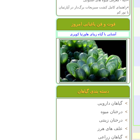
>
انبه - معرفی میوه های استوایی
>
راهنمای کامل کشت سبزیجات برگ‌دار در آپارتمان
با نور کم
فوت و فن باغبانی امروز
آشنایی با گیاه زیبای هاورتیا کوپری
دسته بندی گیاهان
>
گیاهان دارویی
>
درختان میوه
>
درختان زینتی
>
علف های هرز
>
گیاهان زراعی