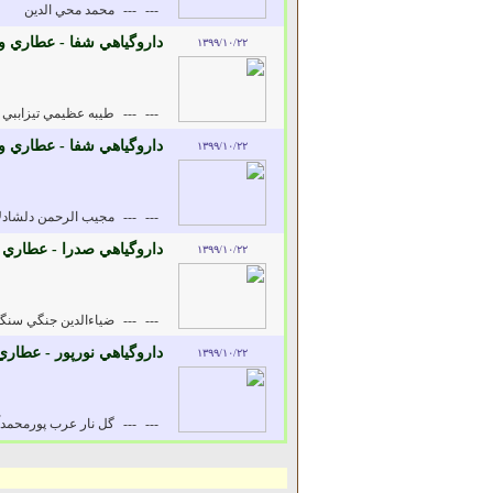
---
---
محمد محي الدين
داروگياهي شفا - عطاري و 
۱۳۹۹/۱۰/۲۲
---
---
طيبه عظيمي تيزاببي
داروگياهي شفا - عطاري و 
۱۳۹۹/۱۰/۲۲
---
---
مجيب الرحمن دلشادل
داروگياهي صدرا - عطاري 
۱۳۹۹/۱۰/۲۲
---
---
ضياءالدين جنگي سنگا
داروگياهي نورپور - عطاري
۱۳۹۹/۱۰/۲۲
---
---
گل نار عرب پورمحمدآ