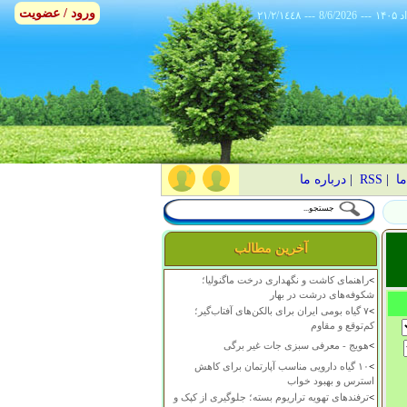
ورود / عضویت
٢١/٢/١٤٤٨
---
8/6/2026
---
ما
|
RSS
|
درباره ما
آخرین مطالب
>
راهنمای کاشت و نگهداری درخت ماگنولیا؛
شکوفه‌های درشت در بهار
>
۷ گیاه بومی ایران برای بالکن‌های آفتاب‌گیر؛
کم‌توقع و مقاوم
>
هویج - معرفی سبزی جات غیر برگی
>
۱۰ گیاه دارویی مناسب آپارتمان برای کاهش
استرس و بهبود خواب
>
ترفندهای تهویه تراریوم بسته؛ جلوگیری از کپک و