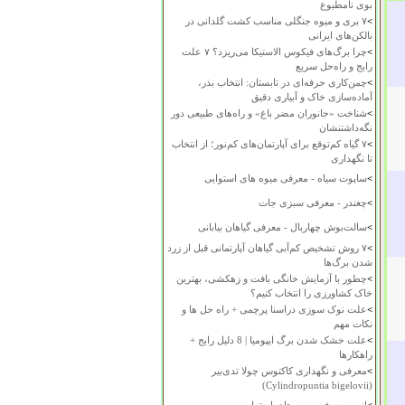
بوی نامطبوع
>
۷ بری و میوه جنگلی مناسب کشت گلدانی در
بالکن‌های ایرانی
>
چرا برگ‌های فیکوس الاستیکا می‌ریزد؟ ۷ علت
رایج و راه‌حل سریع
>
چمن‌کاری حرفه‌ای در تابستان: انتخاب بذر،
آماده‌سازی خاک و آبیاری دقیق
>
شناخت «جانوران مضر باغ» و راه‌های طبیعی دور
نگه‌داشتنشان
>
۷ گیاه کم‌توقع برای آپارتمان‌های کم‌نور؛ از انتخاب
تا نگهداری
>
ساپوت سیاه - معرفی میوه های استوایی
>
چغندر - معرفی سبزی جات
>
سالت‌بوش چهاربال - معرفی گیاهان بیابانی
>
۷ روش تشخیص کم‌آبی گیاهان آپارتمانی قبل از زرد
شدن برگ‌ها
>
چطور با آزمایش خانگی بافت و زهکشی، بهترین
خاک کشاورزی را انتخاب کنیم؟
>
علت نوک سوزی دراسنا پرچمی + راه حل ها و
نکات مهم
>
علت خشک شدن برگ ایپومیا | 8 دلیل رایج +
راهکارها
>
معرفی و نگهداری کاکتوس چولا تدی‌بیر
(Cylindropuntia bigelovii)