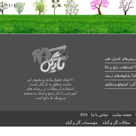
-1>-1>1
0
 اشتباهات رایج و نکات طلایی
یا؛ شکوفه‌های درشت در بهار
© تمام حقوق مادی و معنوی این
سایت متعلق به نارگیل است.
استفاده از مطالب در رسانه های
آموزشی با ذکر منبع و لینک به صفحه
مربوطه بلا مانع است
|
نقشه سایت
|
تماس با ما
|
RSS
|
مقالات گل و گیاه
|
مؤسسات گل و گیاه