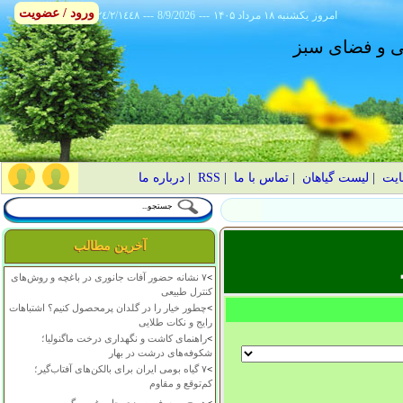
ورود / عضویت
امروز
۱۴۰۵ يکشنبه ۱۸ مرداد
---
8/9/2026
---
٢٤/٢/١٤٤٨
انی و فضای سبز
ایت
|
لیست گیاهان
|
تماس با ما
|
RSS
|
درباره ما
آخرین مطالب
>
۷ نشانه حضور آفات جانوری در باغچه و روش‌های
کنترل طبیعی
>
چطور خیار را در گلدان پرمحصول کنیم؟ اشتباهات
رایج و نکات طلایی
>
راهنمای کاشت و نگهداری درخت ماگنولیا؛
شکوفه‌های درشت در بهار
>
۷ گیاه بومی ایران برای بالکن‌های آفتاب‌گیر؛
کم‌توقع و مقاوم