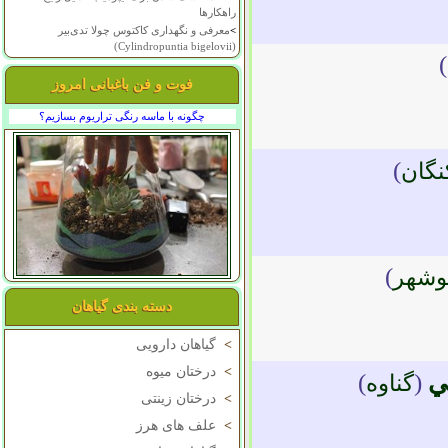
راهکارها
>
معرفی و نگهداری کاکتوس چولا تدی‌بیر
(Cylindropuntia bigelovii)
)
فوت و فن باغبانی امروز
چگونه با ماسه رنگی تراریوم بسازیم؟
)
نگان
)
وشهر
دسته بندی گیاهان
>
گیاهان دارویی
>
درختان میوه
ي
(
)
گناوه
>
درختان زینتی
>
علف های هرز