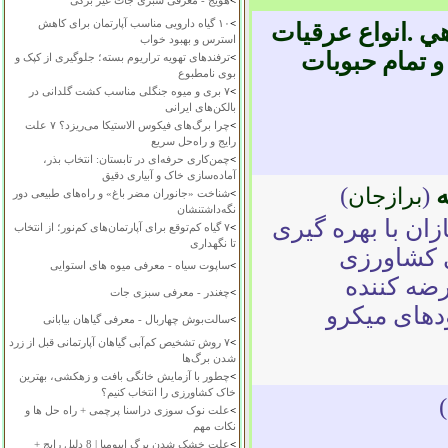
>
هویج - معرفی سبزی جات غیر برگی
>
۱۰ گیاه دارویی مناسب آپارتمان برای کاهش
ي .انواع عرقيات
استرس و بهبود خواب
و تمام حبوبات
>
ترفندهای تهویه تراریوم بسته؛ جلوگیری از کپک و
بوی نامطبوع
>
۷ بری و میوه جنگلی مناسب کشت گلدانی در
بالکن‌های ایرانی
>
چرا برگ‌های فیکوس الاستیکا می‌ریزد؟ ۷ علت
رایج و راه‌حل سریع
>
چمن‌کاری حرفه‌ای در تابستان: انتخاب بذر،
آماده‌سازی خاک و آبیاری دقیق
ه
(
)
برازجان
>
شناخت «جانوران مضر باغ» و راه‌های طبیعی دور
نگه‌داشتنشان
ان با بهره گیری
>
۷ گیاه کم‌توقع برای آپارتمان‌های کم‌نور؛ از انتخاب
تا نگهداری
ی کشاورزی
>
ساپوت سیاه - معرفی میوه های استوایی
رضه کننده
>
چغندر - معرفی سبزی جات
دهای میکرو
>
سالت‌بوش چهاربال - معرفی گیاهان بیابانی
>
۷ روش تشخیص کم‌آبی گیاهان آپارتمانی قبل از زرد
شدن برگ‌ها
>
چطور با آزمایش خانگی بافت و زهکشی، بهترین
خاک کشاورزی را انتخاب کنیم؟
)
>
علت نوک سوزی دراسنا پرچمی + راه حل ها و
نکات مهم
>
علت خشک شدن برگ ایپومیا | 8 دلیل رایج +