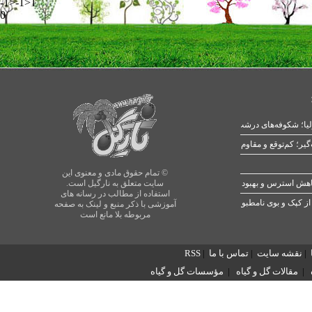
-1>-1>1
0
یا؛ شکوفه‌های درشت در بهار
© تمام حقوق مادی و معنوی این
سایت متعلق به نارگیل است.
استفاده از مطالب در رسانه های
از کپک و بوی نامطبوع
آموزشی با ذکر منبع و لینک به صفحه
مربوطه بلا مانع است
|
نقشه سایت
|
تماس با ما
|
RSS
|
مقالات گل و گیاه
|
مؤسسات گل و گیاه