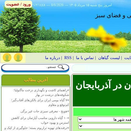
ورود / عضویت
امروز
۱۴۰۵ پنج شنبه ۱۵ مرداد
---
8/6/2026
---
٢١/٢/١٤٤٨
انی و فضای سبز
ایت
|
لیست گیاهان
|
تماس با ما
|
RSS
|
درباره ما
آخرین مطالب
 در آذربايجان
>
راهنمای کاشت و نگهداری درخت ماگنولیا؛
شکوفه‌های درشت در بهار
>
۷ گیاه بومی ایران برای بالکن‌های آفتاب‌گیر؛
کم‌توقع و مقاوم
>
هویج - معرفی سبزی جات غیر برگی
>
۱۰ گیاه دارویی مناسب آپارتمان برای کاهش
استرس و بهبود خواب
>
ترفندهای تهویه تراریوم بسته؛ جلوگیری از کپک و