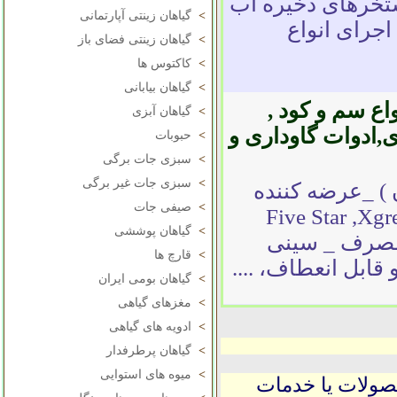
تخرهای ذخیره آب
>
گیاهان زینتی آپارتمانی
اجرای انواع
>
گیاهان زینتی فضای باز
>
کاکتوس ها
>
گیاهان بیابانی
ع سم و کود ,
>
گیاهان آبزی
ی,ادوات گاوداری و
>
حبوبات
>
سبزی جات برگی
>
سبزی جات غیر برگی
 ) _عرضه کننده
>
صیفی جات
کت های Five Star ,Xgreen , Ekin
>
گیاهان پوششی
ار مصرف _ سینی
>
قارچ ها
قابل انعطاف، ....
>
گیاهان بومی ایران
>
مغزهای گیاهی
>
ادویه های گیاهی
>
گیاهان پرطرفدار
>
میوه های استوایی
حصولات یا خدمات