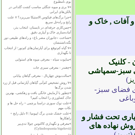
بوی نامطبوع
>
۷ بری و میوه جنگلی مناسب کشت گلدانی در
بالکن‌های ایرانی
>
چرا برگ‌های فیکوس الاستیکا می‌ریزد؟ ۷ علت
 آفات , خاک و
رایج و راه‌حل سریع
>
چمن‌کاری حرفه‌ای در تابستان: انتخاب بذر،
آماده‌سازی خاک و آبیاری دقیق
>
شناخت «جانوران مضر باغ» و راه‌های طبیعی دور
نگه‌داشتنشان
>
۷ گیاه کم‌توقع برای آپارتمان‌های کم‌نور؛ از انتخاب
تا نگهداری
>
ساپوت سیاه - معرفی میوه های استوایی
- کلنیک
>
چغندر - معرفی سبزی جات
ی سبز-سمپاشی
>
سالت‌بوش چهاربال - معرفی گیاهان بیابانی
)
یز
>
۷ روش تشخیص کم‌آبی گیاهان آپارتمانی قبل از زرد
ی فضای سبز-
شدن برگ‌ها
>
چطور با آزمایش خانگی بافت و زهکشی، بهترین
باغی
خاک کشاورزی را انتخاب کنیم؟
>
علت نوک سوزی دراسنا پرچمی + راه حل ها و
نکات مهم
>
علت خشک شدن برگ ایپومیا | 8 دلیل رایج +
یاری تحت فشار و
راهکارها
وش نهاده های
>
معرفی و نگهداری کاکتوس چولا تدی‌بیر
(Cylindropuntia bigelovii)
)
(
تبریز