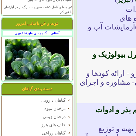
>
انبه - معرفی میوه های استوایی
اث
>
راهنمای کامل کشت سبزیجات برگ‌دار در آپارتمان
با نور کم
 های
فوت و فن باغبانی امروز
آزمایشات آب و
آشنایی با گیاه زیبای هاورتیا کوپری
رل بیولوژیک و
- ارائه کودها و
- مشاوره و اجرای
دسته بندی گیاهان
>
گیاهان دارویی
بذر و ادوات
>
درختان میوه
>
درختان زینتی
>
علف های هرز
هیه و توزیع
>
گیاهان زراعی