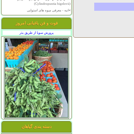
(Cylindropuntia bigelovii)
>
انبه - معرفی میوه های استوایی
فوت و فن باغبانی امروز
پرورش سویا از طریق بذر
دسته بندی گیاهان