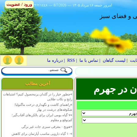
ورود / عضویت
امروز
۱۴۰۵ جمعه ۱۶ مرداد
---
8/7/2026
---
٢٢/٢/١٤٤٨
انی و فضای سبز
ایت
|
لیست گیاهان
|
تماس با ما
|
RSS
|
درباره ما
آخرین مطالب
ن در جهرم
>
چطور خیار را در گلدان پرمحصول کنیم؟ اشتباهات
رایج و نکات طلایی
>
راهنمای کاشت و نگهداری درخت ماگنولیا؛
شکوفه‌های درشت در بهار
>
۷ گیاه بومی ایران برای بالکن‌های آفتاب‌گیر؛
کم‌توقع و مقاوم
>
هویج - معرفی سبزی جات غیر برگی
>
۱۰ گیاه دارویی مناسب آپارتمان برای کاهش