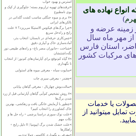
استرس و بهبود خواب
>
ترفندهای تهویه تراریوم بسته؛ جلوگیری از کپک و
 انواع نهاده های
بوی نامطبوع
)
رم
>
۷ بری و میوه جنگلی مناسب کشت گلدانی در
بالکن‌های ایرانی
 زمینه عرضه و
>
چرا برگ‌های فیکوس الاستیکا می‌ریزد؟ ۷ علت
رایج و راه‌حل سریع
از مهر ماه سال
>
چمن‌کاری حرفه‌ای در تابستان: انتخاب بذر،
آماده‌سازی خاک و آبیاری دقیق
ل حاضر، استان فارس
>
شناخت «جانوران مضر باغ» و راه‌های طبیعی دور
های مرکبات کشور
نگه‌داشتنشان
>
۷ گیاه کم‌توقع برای آپارتمان‌های کم‌نور؛ از انتخاب
تا نگهداری
>
ساپوت سیاه - معرفی میوه های استوایی
>
چغندر - معرفی سبزی جات
>
سالت‌بوش چهاربال - معرفی گیاهان بیابانی
>
۷ روش تشخیص کم‌آبی گیاهان آپارتمانی قبل از زرد
شدن برگ‌ها
حصولات یا خدمات
>
چطور با آزمایش خانگی بافت و زهکشی، بهترین
خاک کشاورزی را انتخاب کنیم؟
 تمایل میتوانید از
>
علت نوک سوزی دراسنا پرچمی + راه حل ها و
ایید.
نکات مهم
>
علت خشک شدن برگ ایپومیا | 8 دلیل رایج +
راهکارها
>
معرفی و نگهداری کاکتوس چولا تدی‌بیر