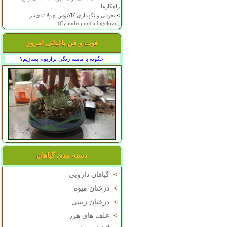
راهکارها
>
معرفی و نگهداری کاکتوس چولا تدی‌بیر
(Cylindropuntia bigelovii)
فوت و فن باغبانی امروز
چگونه با ماسه رنگی تراریوم بسازیم؟
دسته بندی گیاهان
>
گیاهان دارویی
>
درختان میوه
>
درختان زینتی
>
علف های هرز