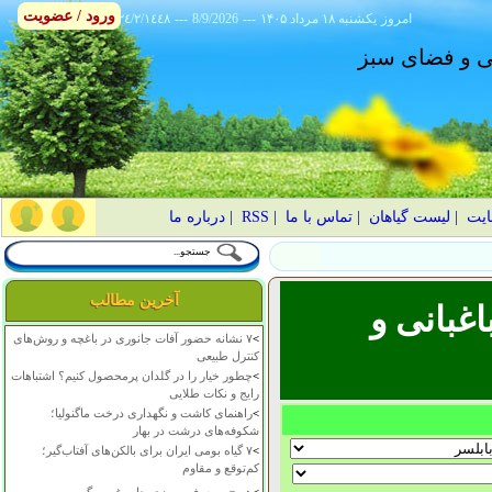
ورود / عضویت
امروز
۱۴۰۵ يکشنبه ۱۸ مرداد
---
8/9/2026
---
٢٤/٢/١٤٤٨
انی و فضای سبز
ایت
|
لیست گیاهان
|
تماس با ما
|
RSS
|
درباره ما
آخرین مطالب
غبانی و
>
۷ نشانه حضور آفات جانوری در باغچه و روش‌های
کنترل طبیعی
>
چطور خیار را در گلدان پرمحصول کنیم؟ اشتباهات
رایج و نکات طلایی
>
راهنمای کاشت و نگهداری درخت ماگنولیا؛
شکوفه‌های درشت در بهار
>
۷ گیاه بومی ایران برای بالکن‌های آفتاب‌گیر؛
کم‌توقع و مقاوم