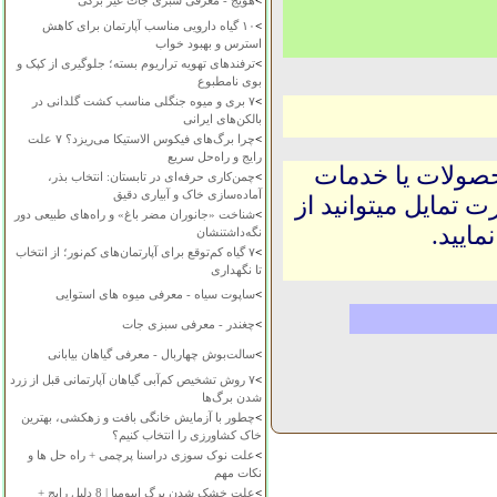
>
هویج - معرفی سبزی جات غیر برگی
>
۱۰ گیاه دارویی مناسب آپارتمان برای کاهش
استرس و بهبود خواب
>
ترفندهای تهویه تراریوم بسته؛ جلوگیری از کپک و
بوی نامطبوع
>
۷ بری و میوه جنگلی مناسب کشت گلدانی در
بالکن‌های ایرانی
>
چرا برگ‌های فیکوس الاستیکا می‌ریزد؟ ۷ علت
رایج و راه‌حل سریع
حصولات یا خدمات
>
چمن‌کاری حرفه‌ای در تابستان: انتخاب بذر،
آماده‌سازی خاک و آبیاری دقیق
 تمایل میتوانید از
>
شناخت «جانوران مضر باغ» و راه‌های طبیعی دور
ایید.
نگه‌داشتنشان
>
۷ گیاه کم‌توقع برای آپارتمان‌های کم‌نور؛ از انتخاب
تا نگهداری
>
ساپوت سیاه - معرفی میوه های استوایی
>
چغندر - معرفی سبزی جات
>
سالت‌بوش چهاربال - معرفی گیاهان بیابانی
>
۷ روش تشخیص کم‌آبی گیاهان آپارتمانی قبل از زرد
شدن برگ‌ها
>
چطور با آزمایش خانگی بافت و زهکشی، بهترین
خاک کشاورزی را انتخاب کنیم؟
>
علت نوک سوزی دراسنا پرچمی + راه حل ها و
نکات مهم
>
علت خشک شدن برگ ایپومیا | 8 دلیل رایج +