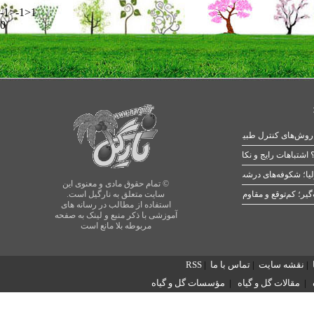
-1>-1>1
0
 اشتباهات رایج و نکات طلایی
یا؛ شکوفه‌های درشت در بهار
© تمام حقوق مادی و معنوی این
سایت متعلق به نارگیل است.
استفاده از مطالب در رسانه های
آموزشی با ذکر منبع و لینک به صفحه
مربوطه بلا مانع است
|
نقشه سایت
|
تماس با ما
|
RSS
|
مقالات گل و گیاه
|
مؤسسات گل و گیاه