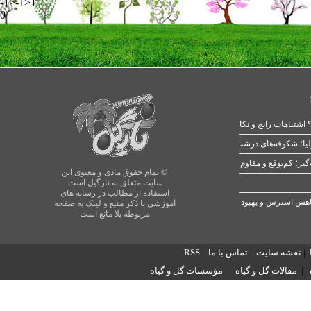
-1>-1>1
0
 اشتباهات رایج و نکات طلایی
یا؛ شکوفه‌های درشت در بهار
© تمام حقوق مادی و معنوی این
سایت متعلق به نارگیل است.
استفاده از مطالب در رسانه های
آموزشی با ذکر منبع و لینک به صفحه
مربوطه بلا مانع است
|
نقشه سایت
|
تماس با ما
|
RSS
|
مقالات گل و گیاه
|
مؤسسات گل و گیاه