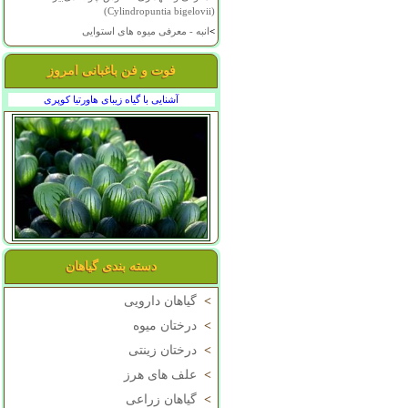
(Cylindropuntia bigelovii)
>
انبه - معرفی میوه های استوایی
فوت و فن باغبانی امروز
آشنایی با گیاه زیبای هاورتیا کوپری
دسته بندی گیاهان
>
گیاهان دارویی
>
درختان میوه
>
درختان زینتی
>
علف های هرز
>
گیاهان زراعی