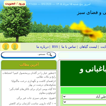
ورود / عضویت
امروز
۱۴۰۵ پنج شنبه ۱۵ مرداد
---
8/6/2026
---
٢١/٢/١٤٤٨
انی و فضای سبز
ایت
|
لیست گیاهان
|
تماس با ما
|
RSS
|
درباره ما
آخرین مطالب
غبانی و
>
چطور خیار را در گلدان پرمحصول کنیم؟ اشتباهات
رایج و نکات طلایی
>
راهنمای کاشت و نگهداری درخت ماگنولیا؛
شکوفه‌های درشت در بهار
>
۷ گیاه بومی ایران برای بالکن‌های آفتاب‌گیر؛
کم‌توقع و مقاوم
>
هویج - معرفی سبزی جات غیر برگی
>
۱۰ گیاه دارویی مناسب آپارتمان برای کاهش