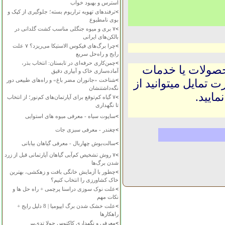
استرس و بهبود خواب
>
ترفندهای تهویه تراریوم بسته؛ جلوگیری از کپک و
بوی نامطبوع
>
۷ بری و میوه جنگلی مناسب کشت گلدانی در
بالکن‌های ایرانی
>
چرا برگ‌های فیکوس الاستیکا می‌ریزد؟ ۷ علت
رایج و راه‌حل سریع
>
چمن‌کاری حرفه‌ای در تابستان: انتخاب بذر،
حصولات یا خدمات
آماده‌سازی خاک و آبیاری دقیق
>
شناخت «جانوران مضر باغ» و راه‌های طبیعی دور
 تمایل میتوانید از
نگه‌داشتنشان
ایید.
>
۷ گیاه کم‌توقع برای آپارتمان‌های کم‌نور؛ از انتخاب
تا نگهداری
>
ساپوت سیاه - معرفی میوه های استوایی
>
چغندر - معرفی سبزی جات
>
سالت‌بوش چهاربال - معرفی گیاهان بیابانی
>
۷ روش تشخیص کم‌آبی گیاهان آپارتمانی قبل از زرد
شدن برگ‌ها
>
چطور با آزمایش خانگی بافت و زهکشی، بهترین
خاک کشاورزی را انتخاب کنیم؟
>
علت نوک سوزی دراسنا پرچمی + راه حل ها و
نکات مهم
>
علت خشک شدن برگ ایپومیا | 8 دلیل رایج +
راهکارها
>
معرفی و نگهداری کاکتوس چولا تدی‌بیر