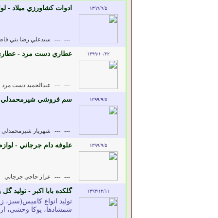
ادوات کشاورزي ميلاد - ل
۱۳۹۹/۹/۵
---
---
سيدعلي رضا بني فاط
عطاري دست مرد - عطاري 
۱۳۹۹/۱۰/۲۲
---
---
عبدالحميد دست مرد
سم فروشي شيرمحمدلي - 
۱۳۹۹/۹/۵
---
---
شهريار شيرمحمدلي
علوفه دام جرجاني - لواز
۱۳۹۹/۹/۵
---
---
عراز حاجي جرجاني
گلکده بابا اکبر - تولید گل
۱۳۹۳/۱۲/۱۱
تولید انواع کامیس(سبز، 
شمشادها، یوکا وحشی، ارغو