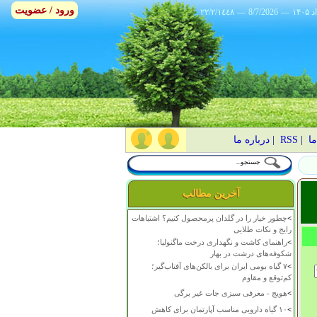
ورود / عضویت
٢٢/٢/١٤٤٨
---
8/7/2026
---
ما
|
RSS
|
درباره ما
آخرین مطالب
>
چطور خیار را در گلدان پرمحصول کنیم؟ اشتباهات
رایج و نکات طلایی
>
راهنمای کاشت و نگهداری درخت ماگنولیا؛
شکوفه‌های درشت در بهار
>
۷ گیاه بومی ایران برای بالکن‌های آفتاب‌گیر؛
کم‌توقع و مقاوم
>
هویج - معرفی سبزی جات غیر برگی
>
۱۰ گیاه دارویی مناسب آپارتمان برای کاهش