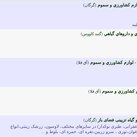
وازم کشاورزي و سموم
(
گرگان
)
مه
و داروهاي گياهي
(
گنبد کاووس
)
لوازم کشاورزي و سموم
(
آق قلا
)
م کشاورزي و سموم
(
آق قلا
)
 و گیاه تزیینی فضای باز
(
گرگان
)
زعفرانی، طبری نوکدار) در سایزهای مختلف، لاوسون، زرشک زینتی،انواع
ان،توری ، سرو زربین،نقره ای، خمره ای، بلوط و ...