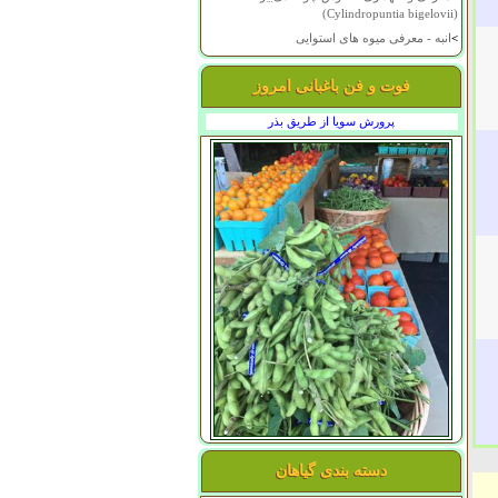
(Cylindropuntia bigelovii)
>
انبه - معرفی میوه های استوایی
فوت و فن باغبانی امروز
پرورش سویا از طریق بذر
دسته بندی گیاهان