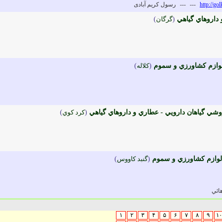
http://g
---
---
رسول کریم آبادی
داروهاي گياهي
(
گرگان
)
لوازم کشاورزي و سموم
(
کلاله
)
وشي گياهان دارويي - عطاري و داروهاي گياهي
(
کرد کوي
)
لوازم کشاورزي و سموم
(
گنبد کاووس
)
هائي
۱
۲
۳
۴
۵
۶
۷
۸
۹
۱۰