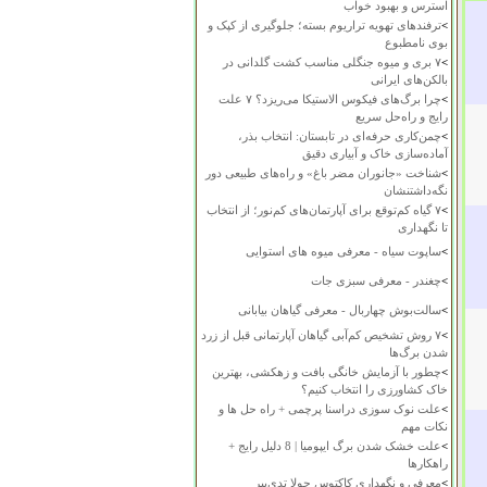
استرس و بهبود خواب
>
ترفندهای تهویه تراریوم بسته؛ جلوگیری از کپک و
بوی نامطبوع
>
۷ بری و میوه جنگلی مناسب کشت گلدانی در
بالکن‌های ایرانی
>
چرا برگ‌های فیکوس الاستیکا می‌ریزد؟ ۷ علت
رایج و راه‌حل سریع
>
چمن‌کاری حرفه‌ای در تابستان: انتخاب بذر،
آماده‌سازی خاک و آبیاری دقیق
>
شناخت «جانوران مضر باغ» و راه‌های طبیعی دور
نگه‌داشتنشان
>
۷ گیاه کم‌توقع برای آپارتمان‌های کم‌نور؛ از انتخاب
تا نگهداری
>
ساپوت سیاه - معرفی میوه های استوایی
>
چغندر - معرفی سبزی جات
>
سالت‌بوش چهاربال - معرفی گیاهان بیابانی
>
۷ روش تشخیص کم‌آبی گیاهان آپارتمانی قبل از زرد
شدن برگ‌ها
>
چطور با آزمایش خانگی بافت و زهکشی، بهترین
خاک کشاورزی را انتخاب کنیم؟
>
علت نوک سوزی دراسنا پرچمی + راه حل ها و
نکات مهم
>
علت خشک شدن برگ ایپومیا | 8 دلیل رایج +
راهکارها
>
معرفی و نگهداری کاکتوس چولا تدی‌بیر