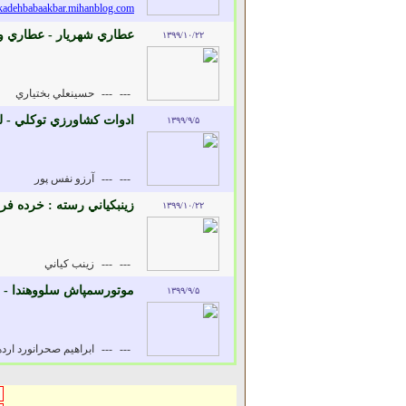
olkadehbabaakbar.mihanblog.com
عطاري شهريار - عطاري و 
۱۳۹۹/۱۰/۲۲
---
---
حسينعلي بختياري
ادوات کشاورزي توکلي - 
۱۳۹۹/۹/۵
---
---
آرزو نفس پور
زينبکياني رسته : خرده فر
۱۳۹۹/۱۰/۲۲
---
---
زينب کياني
موتورسمپاش سلووهندا - 
۱۳۹۹/۹/۵
---
---
ابراهيم صحرانورد ارد