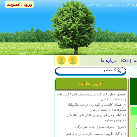
ورود / عضویت
٢١/٢/١٤٤٨
---
8/6/2026
---
ما
|
RSS
|
درباره ما
آخرین مطالب
>
چطور خیار را در گلدان پرمحصول کنیم؟ اشتباهات
رایج و نکات طلایی
>
راهنمای کاشت و نگهداری درخت ماگنولیا؛
شکوفه‌های درشت در بهار
>
۷ گیاه بومی ایران برای بالکن‌های آفتاب‌گیر؛
کم‌توقع و مقاوم
>
هویج - معرفی سبزی جات غیر برگی
>
۱۰ گیاه دارویی مناسب آپارتمان برای کاهش