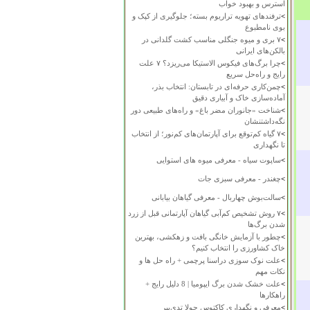
استرس و بهبود خواب
>
ترفندهای تهویه تراریوم بسته؛ جلوگیری از کپک و
بوی نامطبوع
>
۷ بری و میوه جنگلی مناسب کشت گلدانی در
بالکن‌های ایرانی
>
چرا برگ‌های فیکوس الاستیکا می‌ریزد؟ ۷ علت
رایج و راه‌حل سریع
>
چمن‌کاری حرفه‌ای در تابستان: انتخاب بذر،
آماده‌سازی خاک و آبیاری دقیق
>
شناخت «جانوران مضر باغ» و راه‌های طبیعی دور
نگه‌داشتنشان
>
۷ گیاه کم‌توقع برای آپارتمان‌های کم‌نور؛ از انتخاب
تا نگهداری
>
ساپوت سیاه - معرفی میوه های استوایی
>
چغندر - معرفی سبزی جات
>
سالت‌بوش چهاربال - معرفی گیاهان بیابانی
>
۷ روش تشخیص کم‌آبی گیاهان آپارتمانی قبل از زرد
شدن برگ‌ها
>
چطور با آزمایش خانگی بافت و زهکشی، بهترین
خاک کشاورزی را انتخاب کنیم؟
>
علت نوک سوزی دراسنا پرچمی + راه حل ها و
نکات مهم
>
علت خشک شدن برگ ایپومیا | 8 دلیل رایج +
راهکارها
>
معرفی و نگهداری کاکتوس چولا تدی‌بیر