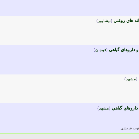
انه هاي روغني
(
نيشابور
)
و داروهاي گياهي
(
قوچان
)
(
مشهد
)
اروهاي گياهي
(
مشهد
)
قوب قريشي