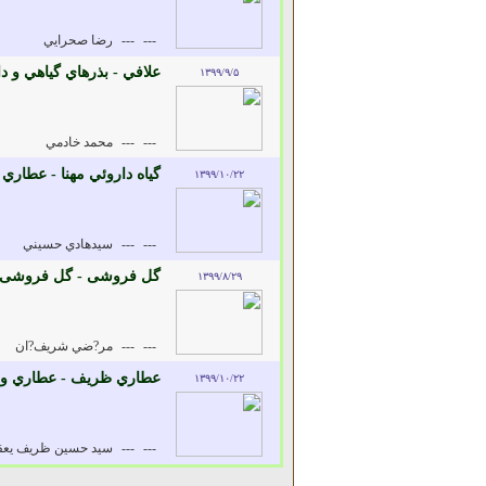
---
---
رضا صحرايي
علافي - بذرهاي گياهي و د
۱۳۹۹/۹/۵
---
---
محمد خادمي
گياه داروئي مهنا - عطاري 
۱۳۹۹/۱۰/۲۲
---
---
سيدهادي حسيني
گل فروشی - گل فروشی
۱۳۹۹/۸/۲۹
---
---
مر?ضي شريف?ان
عطاري ظريف - عطاري و د
۱۳۹۹/۱۰/۲۲
---
---
سيد حسين ظريف يع