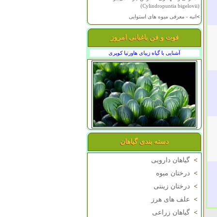
(Cylindropuntia bigelovii)
>
انبه - معرفی میوه های استوایی
فوت و فن باغبانی امروز
آشنایی با گیاه زیبای هاورتیا کوپری
دسته بندی گیاهان
>
گیاهان دارویی
>
درختان میوه
>
درختان زینتی
>
علف های هرز
>
گیاهان زراعی