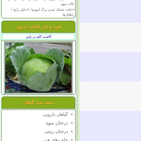
نکات مهم
>
علت خشک شدن برگ ایپومیا | 8 دلیل رایج +
راهکارها
فوت و فن باغبانی امروز
کاشت کلم در پاییز
دسته بندی گیاهان
>
گیاهان دارویی
>
درختان میوه
>
درختان زینتی
>
علف های هرز