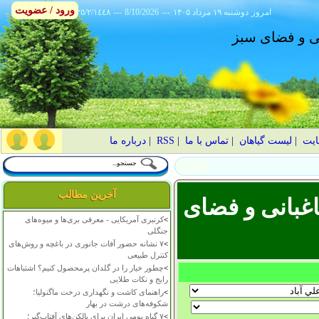
ورود / عضویت
امروز
۱۴۰۵ دوشنبه ۱۹ مرداد
---
8/10/2026
---
٢٥/٢/١٤٤٨
انی و فضای سبز
ایت
|
لیست گیاهان
|
تماس با ما
|
RSS
|
درباره ما
آخرین مطالب
غبانی و فضای
>
کرنبری آمریکایی - معرفی بری‌ها و میوه‌های
جنگلی
>
۷ نشانه حضور آفات جانوری در باغچه و روش‌های
کنترل طبیعی
>
چطور خیار را در گلدان پرمحصول کنیم؟ اشتباهات
رایج و نکات طلایی
>
راهنمای کاشت و نگهداری درخت ماگنولیا؛
شکوفه‌های درشت در بهار
>
۷ گیاه بومی ایران برای بالکن‌های آفتاب‌گیر؛