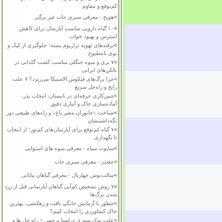
کم‌توقع و مقاوم
>
هویج - معرفی سبزی جات غیر برگی
>
۱۰ گیاه دارویی مناسب آپارتمان برای کاهش
استرس و بهبود خواب
>
ترفندهای تهویه تراریوم بسته؛ جلوگیری از کپک و
بوی نامطبوع
>
۷ بری و میوه جنگلی مناسب کشت گلدانی در
بالکن‌های ایرانی
>
چرا برگ‌های فیکوس الاستیکا می‌ریزد؟ ۷ علت
رایج و راه‌حل سریع
>
چمن‌کاری حرفه‌ای در تابستان: انتخاب بذر،
آماده‌سازی خاک و آبیاری دقیق
>
شناخت «جانوران مضر باغ» و راه‌های طبیعی دور
نگه‌داشتنشان
>
۷ گیاه کم‌توقع برای آپارتمان‌های کم‌نور؛ از انتخاب
تا نگهداری
>
ساپوت سیاه - معرفی میوه های استوایی
>
چغندر - معرفی سبزی جات
>
سالت‌بوش چهاربال - معرفی گیاهان بیابانی
>
۷ روش تشخیص کم‌آبی گیاهان آپارتمانی قبل از زرد
شدن برگ‌ها
>
چطور با آزمایش خانگی بافت و زهکشی، بهترین
خاک کشاورزی را انتخاب کنیم؟
>
علت نوک سوزی دراسنا پرچمی + راه حل ها و