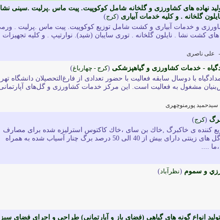
تولید نهاده های کشاورزی و گلخانه شامل کوکوپیت. پیت ماس .پرلیت .سینی نشا 
نایلون گلخانه . و کلیه خدمات آبیاری
(
کرج
)
 کشاورزی و خدمات آبیاری و کشت شامل توزیع کوکوپیت. پیت ماس .پرلیت . ورم
 های کشت نشا . نایلون گلخانه . توری سایبان (شید). نوارتیپ . و کلیه تجهیزات
علی ناصری
دگیاه - خدمات کشاورزی و گیاهپزشکی
(
کرج - چهارباغ
)
دادگیاه با دوسال سابقه فعالیت با حضور تعدادی از فارغ‌التحصیلان دانشگاه تهر
بنیان مشغول به فعالیت است. این مرکز خدمات کشاورزی و گل‌های آپارتمانی
سیدحمید پورمنوچهری
برگ
(
كرج
)
توزیع کننده ی خاکبرگ ,خاك بن ساى ،خاك كاكتوس استرلیزه شده برای مصارف
گل خانه ای و آپارتمانی و گل های زینتی دارای بیش از 40 الی 50 درصد برگ چنار آسیاب شده به همراه
 ....
رزي و سموم
(
نظرآباد
)
تولید انواع گونه های گیاهی (فضای باز و آپارتمانی) طراحی و اجرای فضای سبز