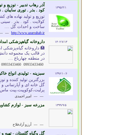
آذر رهاب تدبیر - توزیع و 
۱۳۹۵/۴/۱
کود . بذر . توری سایبان . 
توزیع و تولید نهاده های
کولایت . کود . بذر . سینی
ساخت و احداث گل ....
---
---
http://www.azarrahab.ir
داروخانه گیاهپزشکی امدا
۱۴۰۲/۷/۱۳
🏥 داروخانه گیاه‌پزشکی ام
در قالب یک مجموعه دانش‌
در منطقه چهارباغ ....
09933433460
09933433460
سبزینه - تولیدى انواع خاک
۱۳۹۶/۱۰/۶
بزرگترین تولید کننده و 
پرلیت،كوكوپيت،پيت ماس،ما
---
---
امير احمدى
مزرعه سبز - لوازم کشاو
۱۳۹۹/۹/۵
---
---
آرزو آزادفلاح
گل وگیاه گلستان - تهیه و 