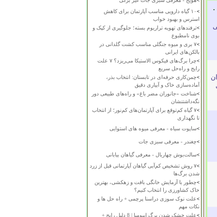
>
هویج - معرفی سبزی جات غیر برگی
.
>
۱۰ گیاه دارویی مناسب آپارتمان برای کاهش
استرس و بهبود خواب
ی
>
ترفندهای تهویه تراریوم بسته؛ جلوگیری از کپک و
بوی نامطبوع
>
۷ بری و میوه جنگلی مناسب کشت گلدانی در
بالکن‌های ایرانی
>
چرا برگ‌های فیکوس الاستیکا می‌ریزد؟ ۷ علت
رایج و راه‌حل سریع
ان
>
چمن‌کاری حرفه‌ای در تابستان: انتخاب بذر،
آماده‌سازی خاک و آبیاری دقیق
>
شناخت «جانوران مضر باغ» و راه‌های طبیعی دور
نگه‌داشتنشان
>
۷ گیاه کم‌توقع برای آپارتمان‌های کم‌نور؛ از انتخاب
تا نگهداری
>
ساپوت سیاه - معرفی میوه های استوایی
>
چغندر - معرفی سبزی جات
>
سالت‌بوش چهاربال - معرفی گیاهان بیابانی
>
۷ روش تشخیص کم‌آبی گیاهان آپارتمانی قبل از زرد
شدن برگ‌ها
>
چطور با آزمایش خانگی بافت و زهکشی، بهترین
خاک کشاورزی را انتخاب کنیم؟
>
علت نوک سوزی دراسنا پرچمی + راه حل ها و
نکات مهم
>
علت خشک شدن برگ ایپومیا | 8 دلیل رایج +