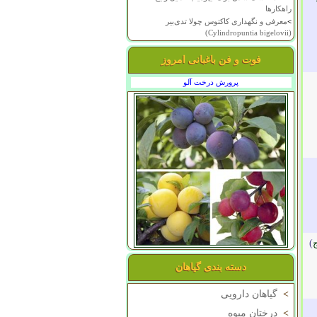
راهکارها
>
معرفی و نگهداری کاکتوس چولا تدی‌بیر
(Cylindropuntia bigelovii)
فوت و فن باغبانی امروز
پرورش درخت آلو
)
دسته بندی گیاهان
>
گیاهان دارویی
>
درختان میوه