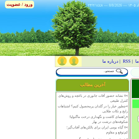
ورود / عضویت
٢٣/٢/١٤٤٨
---
8/8/2026
---
ما
|
RSS
|
درباره ما
آخرین مطالب
>
۷ نشانه حضور آفات جانوری در باغچه و روش‌های
کنترل طبیعی
>
چطور خیار را در گلدان پرمحصول کنیم؟ اشتباهات
رایج و نکات طلایی
>
راهنمای کاشت و نگهداری درخت ماگنولیا؛
شکوفه‌های درشت در بهار
>
۷ گیاه بومی ایران برای بالکن‌های آفتاب‌گیر؛
کم‌توقع و مقاوم