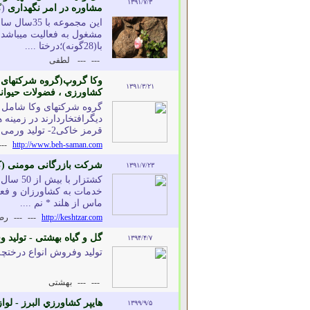
۱۳۹۱/۷/۳
مشاوره در امر نگهداری
(
گ
این مجموعه
با(28گونه)؛درختا ....
---
---
لطفی
وکا گروپ(گروه شرکتهای ز
۱۳۹۱/۳/۲۱
کشاورزی ، فضولات حیوانی 
گروه شرکتهای وکا شامل
قرمز خاکی2- تولید ورمی کمپوست از فضول ....
---
http://www.beh-saman.com
شرکت بازرگانی مومنی (کش
۱۳۹۱/۷/۲۳
کشتزار
خدمات به کشاورزان و فعال
ماس از هلند * نم ....
http://keshtzar.com
---
---
رض
گل و گیاه بهشتی - تولید 
۱۳۹۴/۴/۷
تولید وفروش انواع درختچه
---
---
بهشتی
هايپر کشاورزي البرز - ل
۱۳۹۹/۹/۵