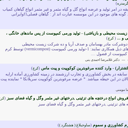
رمدره
)
 با 35سال سابقه در امر تولید و عرضه انواع گل و گیاه مثمر و غیر مثمر انواع گیاهان کمیاب
مشغول به فعالیت میباشد. گونه های موجود در این موسسه عبارت اند از : گیاهان فصلیf1وایرانی
یست محیطی و بازیافتی) - تولید ورمی کمپوست از پس ماندهای خانگی ،
و ...
(
کرج
)
 دوشرکت مادر بهسامان و صدف آریا و ده شرکت زیست محیطی
دیگرافتخاردارند در زمینه های ذیل همکاری نمایند: 1-تولید ورمی کمپوست (vermicompost) توسط کرم
---
دکتر غلامرضا احمدی بنی
تزار) - وارد کننده مرغوبترین کوکوپیت و پیت ماس
(
کرج
)
 با بیش از 50 سال سابقه در بخش کشاورزی و تجارب ارزشمند در زمینه کشاورزی آماده ارایه
ان در این حیطه میباشد. * عرضه مرغوبترین کوکوپیت سریلانکا * نماینده پیت
ا مومنی
وفروش انواع درختچه های تزئینی ,درختهای غیر مثمر وگل و گیاه فضای سبز
(
کرج
 های تزئینی ,درختهای غیر مثمر وگل و گیاه فضای سبز
وازم کشاورزي و سموم
(
ساوجبلاغ ( هشتگرد )
)