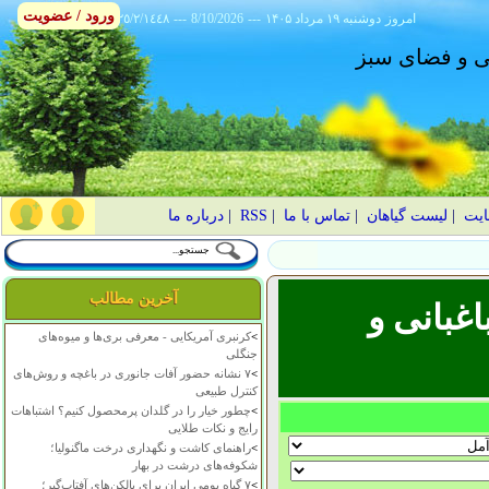
ورود / عضویت
امروز
۱۴۰۵ دوشنبه ۱۹ مرداد
---
8/10/2026
---
٢٥/٢/١٤٤٨
انی و فضای سبز
ایت
|
لیست گیاهان
|
تماس با ما
|
RSS
|
درباره ما
آخرین مطالب
غبانی و
>
کرنبری آمریکایی - معرفی بری‌ها و میوه‌های
جنگلی
>
۷ نشانه حضور آفات جانوری در باغچه و روش‌های
کنترل طبیعی
>
چطور خیار را در گلدان پرمحصول کنیم؟ اشتباهات
رایج و نکات طلایی
>
راهنمای کاشت و نگهداری درخت ماگنولیا؛
شکوفه‌های درشت در بهار
>
۷ گیاه بومی ایران برای بالکن‌های آفتاب‌گیر؛