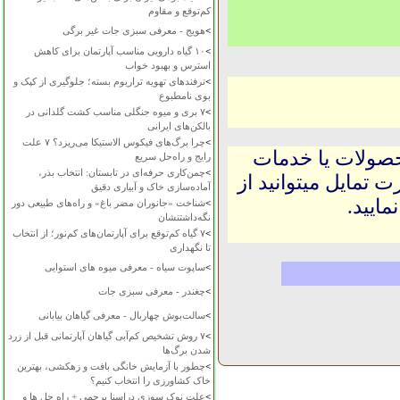
کم‌توقع و مقاوم
>
هویج - معرفی سبزی جات غیر برگی
>
۱۰ گیاه دارویی مناسب آپارتمان برای کاهش
استرس و بهبود خواب
>
ترفندهای تهویه تراریوم بسته؛ جلوگیری از کپک و
بوی نامطبوع
>
۷ بری و میوه جنگلی مناسب کشت گلدانی در
بالکن‌های ایرانی
>
چرا برگ‌های فیکوس الاستیکا می‌ریزد؟ ۷ علت
حصولات یا خدمات
رایج و راه‌حل سریع
>
چمن‌کاری حرفه‌ای در تابستان: انتخاب بذر،
 تمایل میتوانید از
آماده‌سازی خاک و آبیاری دقیق
ایید.
>
شناخت «جانوران مضر باغ» و راه‌های طبیعی دور
نگه‌داشتنشان
>
۷ گیاه کم‌توقع برای آپارتمان‌های کم‌نور؛ از انتخاب
تا نگهداری
>
ساپوت سیاه - معرفی میوه های استوایی
>
چغندر - معرفی سبزی جات
>
سالت‌بوش چهاربال - معرفی گیاهان بیابانی
>
۷ روش تشخیص کم‌آبی گیاهان آپارتمانی قبل از زرد
شدن برگ‌ها
>
چطور با آزمایش خانگی بافت و زهکشی، بهترین
خاک کشاورزی را انتخاب کنیم؟
>
علت نوک سوزی دراسنا پرچمی + راه حل ها و