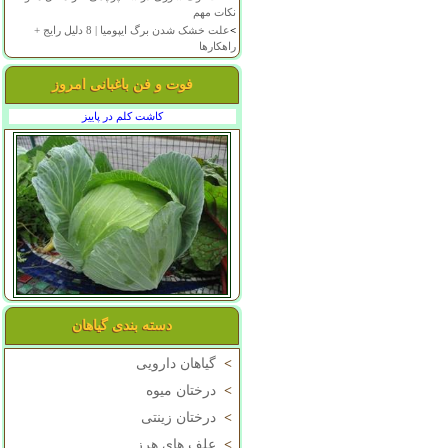
نکات مهم
>
علت خشک شدن برگ ایپومیا | 8 دلیل رایج +
راهکارها
فوت و فن باغبانی امروز
کاشت کلم در پاییز
دسته بندی گیاهان
>
گیاهان دارویی
>
درختان میوه
>
درختان زینتی
>
علف های هرز