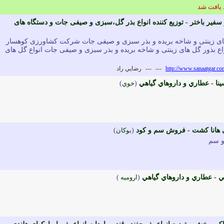
ر باختر - توزیع کننده انواع بذر گل،سبزی و صیفی جات و دستگاه های
ل های زینتی و شاخه بریده و بذر سبزی و صیفی جات شرکت کشاورزی کوهسار
نواع بذور گل های زینتی و شاخه بریده و بذر سبزی و صیفی جات انواع گل های
http://www.sanaatgar.
---
---
رضايي راد
ينا - عطاري و داروهاي گياهي
(
خوي
)
هانا کشت - فروش سم و کود
(
بوکان
)
و سم
ي - عطاري و داروهاي گياهي
(
اروميه
)