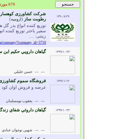
679 مورد یافت شد
شرکت کشاورزی کوهسار سفی
۱۳۹۰/۸/۲۹
رطوبت ساز
(
ارومیه
)
توزیع کننده انواع بذر گ
سفیر باختر توزیع کننده ا
زینتی: ....
com/company/?company_id=3710
گياهان دارويي حکيم ابن س
۱۳۹۹/۱۰/۲۲
---
---
حسن خليلي
فروشگاه سموم کشاورزی 
۱۳۹۶/۱/۱۲
عرضه و فروش اوان کود 
---
---
یغقوب نومسلمان
گياهان داروئي شفاي زندگ
۱۳۹۹/۱۰/۲۲
---
---
شهين نوجوان عبادي