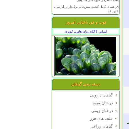
>
انبه - معرفی میوه های استوایی
>
راهنمای کامل کشت سبزیجات برگ‌دار در آپارتمان
با نور کم
فوت و فن باغبانی امروز
آشنایی با گیاه زیبای هاورتیا کوپری
دسته بندی گیاهان
>
گیاهان دارویی
>
درختان میوه
>
درختان زینتی
>
علف های هرز
ه
>
گیاهان زراعی