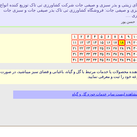
 های زینتی و بذر سبزی و صیفی جات شرکت کشاورزی تی تاک توزیع کننده انواع
سبزی و صیفی جات: فروشگاه کشاورزی تی تاک بذر صیفی جات و سبزی جات
ی ....
حسن پور
۱
۲
۳
۴
۵
۶
۷
۸
۹
۱۰
۱۱
۱۲
۱۳
۱۴
۱۵
۱۶
۱۷
۱۸
۱۹
۲۰
۲۱
۲۲
۲۳
۲۴
۲۵
۲۶
۲۷
۲۸
۲۹
۳۰
۳۱
۳۲
۳۳
۳۴
۳۵
۳۶
۳۷
۳۸
۳۹
۴۰
۴۱
۴۲
۴۳
۴۴
۴۵
۴۶
۴۷
۴۸
۴۹
۵۰
هنده محصولات یا خدمات مرتبط با گل و گیاه، باغبانی و فضای سبز میباشید، در صورت
ه خود را ثبت و معرفی نمایید.
شاهده لیست سایر خدمات حوزه گل و گیاه