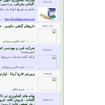
شرکت کشاورزی لاوین خاک -
۱۳۹۱/۱/۳۱
-آلمانی-بلزیکی
(
پیرانشهر
)
پخش و توزیع انواع بذر چغن
---
http://lavenkhak.epage.com
داروهاي گياهي حکيمي - ع
۱۳۹۹/۱۰/۲۲
---
---
آتيه حكيمي سيداني
شرکت فنی و مهندسی کشاو
۱۳۹۴/۲/۱۶
(
سردشت
)
ارائه کلیه خدمات مربوط
---
---
محی الدین رسولیان
پرورش قارچ آريانا - لوا
۱۳۹۹/۹/۵
---
---
مريم پناهي
نهاده های کشاورزی تی ت
گلخانه - فروش کاغذ- فروش
۱۳۹۵/۱۱/۷
- بذر صیفی جات
(
ارومیه
)