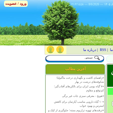
ورود / عضویت
٢١/٢/١٤٤٨
---
8/6/2026
---
ما
|
RSS
|
درباره ما
آخرین مطالب
>
راهنمای کاشت و نگهداری درخت ماگنولیا؛
شکوفه‌های درشت در بهار
>
۷ گیاه بومی ایران برای بالکن‌های آفتاب‌گیر؛
کم‌توقع و مقاوم
>
هویج - معرفی سبزی جات غیر برگی
>
۱۰ گیاه دارویی مناسب آپارتمان برای کاهش
استرس و بهبود خواب
>
ترفندهای تهویه تراریوم بسته؛ جلوگیری از کپک و