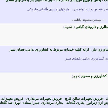
 پخش و توزیع انواع بذر چغندر قند - واردات انواع بذر با مارکهای هلندی
در قند -واردات انواع بذر با مارکهای هلندی -آلمانی-بلزیکی
---
مهندس محمودی-پاداشی
طاري و داروهاي گياهي
(
اشنويه
)
رزی بنار - ارائه کیلیه خدمات مربوط به کشاورزی ،دامی،فضای سبز
 به کشاورزی ،دامی،فضای سبز
زم کشاورزي و سموم
(
خوي
)
اک - فروش تجهیزات سالن قارچ - فروش تجهیزات مرغداری - فروش تجهیزات
 ازن ژنراتور- بخاری گلخانه - بخاری مرغداری- هیتر ایستاده- توری شد گلخان