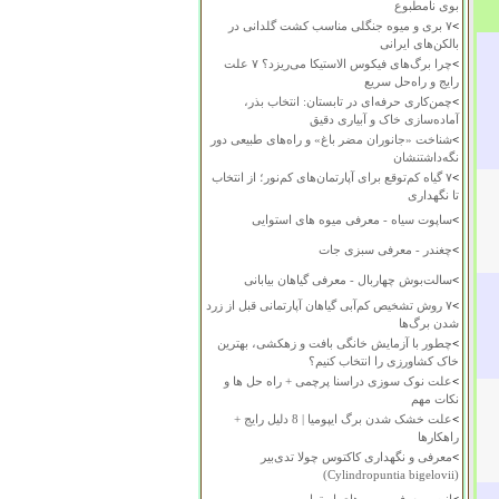
بوی نامطبوع
>
۷ بری و میوه جنگلی مناسب کشت گلدانی در
بالکن‌های ایرانی
>
چرا برگ‌های فیکوس الاستیکا می‌ریزد؟ ۷ علت
رایج و راه‌حل سریع
>
چمن‌کاری حرفه‌ای در تابستان: انتخاب بذر،
آماده‌سازی خاک و آبیاری دقیق
>
شناخت «جانوران مضر باغ» و راه‌های طبیعی دور
نگه‌داشتنشان
>
۷ گیاه کم‌توقع برای آپارتمان‌های کم‌نور؛ از انتخاب
تا نگهداری
>
ساپوت سیاه - معرفی میوه های استوایی
>
چغندر - معرفی سبزی جات
>
سالت‌بوش چهاربال - معرفی گیاهان بیابانی
>
۷ روش تشخیص کم‌آبی گیاهان آپارتمانی قبل از زرد
شدن برگ‌ها
>
چطور با آزمایش خانگی بافت و زهکشی، بهترین
خاک کشاورزی را انتخاب کنیم؟
>
علت نوک سوزی دراسنا پرچمی + راه حل ها و
نکات مهم
>
علت خشک شدن برگ ایپومیا | 8 دلیل رایج +
راهکارها
>
معرفی و نگهداری کاکتوس چولا تدی‌بیر
(Cylindropuntia bigelovii)