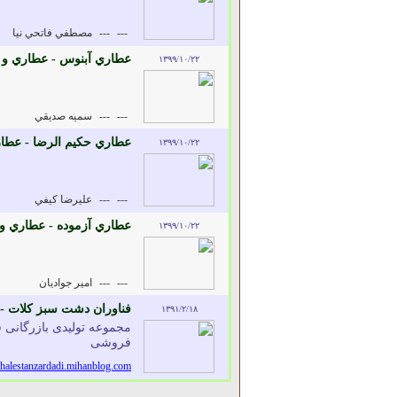
---
---
مصطفي فاتحي نيا
عطاري آبنوس - عطاري و د
۱۳۹۹/۱۰/۲۲
---
---
سميه صديقي
عطاري حکيم الرضا - عطار
۱۳۹۹/۱۰/۲۲
---
---
عليرضا کيفي
عطاري آزموده - عطاري و 
۱۳۹۹/۱۰/۲۲
---
---
امير جواديان
فناوران دشت سبز کلات - تو
۱۳۹۱/۲/۱۸
مجموعه تولیدی بازرگانی 
فروشی
nahalestanzardadi.mihanblog.com