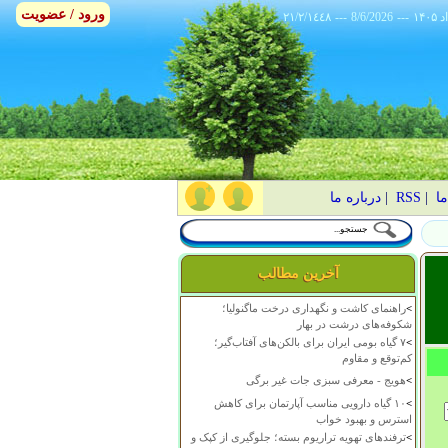
ورود / عضویت
٢١/٢/١٤٤٨
---
8/6/2026
---
ما
|
RSS
|
درباره ما
آخرین مطالب
>
راهنمای کاشت و نگهداری درخت ماگنولیا؛
شکوفه‌های درشت در بهار
>
۷ گیاه بومی ایران برای بالکن‌های آفتاب‌گیر؛
کم‌توقع و مقاوم
>
هویج - معرفی سبزی جات غیر برگی
>
۱۰ گیاه دارویی مناسب آپارتمان برای کاهش
استرس و بهبود خواب
>
ترفندهای تهویه تراریوم بسته؛ جلوگیری از کپک و