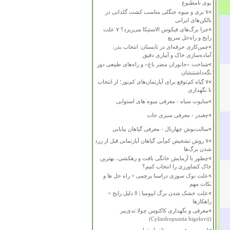
بوی نامطبوع
>
۷ بری و میوه جنگلی مناسب کشت گلدانی در
بالکن‌های ایرانی
>
چرا برگ‌های فیکوس الاستیکا می‌ریزد؟ ۷ علت
رایج و راه‌حل سریع
>
چمن‌کاری حرفه‌ای در تابستان: انتخاب بذر،
آماده‌سازی خاک و آبیاری دقیق
>
شناخت «جانوران مضر باغ» و راه‌های طبیعی دور
نگه‌داشتنشان
>
۷ گیاه کم‌توقع برای آپارتمان‌های کم‌نور؛ از انتخاب
تا نگهداری
>
ساپوت سیاه - معرفی میوه های استوایی
>
چغندر - معرفی سبزی جات
>
سالت‌بوش چهاربال - معرفی گیاهان بیابانی
>
۷ روش تشخیص کم‌آبی گیاهان آپارتمانی قبل از زرد
شدن برگ‌ها
>
چطور با آزمایش خانگی بافت و زهکشی، بهترین
خاک کشاورزی را انتخاب کنیم؟
>
علت نوک سوزی دراسنا پرچمی + راه حل ها و
نکات مهم
>
علت خشک شدن برگ ایپومیا | 8 دلیل رایج +
راهکارها
>
معرفی و نگهداری کاکتوس چولا تدی‌بیر
(Cylindropuntia bigelovii)