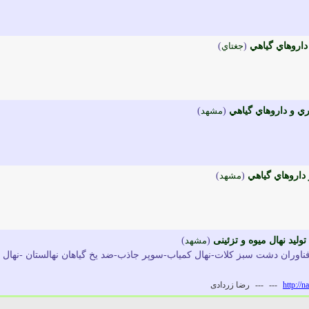
اروهاي گياهي
(
جغتاي
)
ي و داروهاي گياهي
(
مشهد
)
داروهاي گياهي
(
مشهد
)
لید نهال میوه و تزئینی
(
مشهد
)
فناوران دشت سبز کلات-نهال کمیاب-سوپر جاذب-ضد یخ گیاهان نهالستان -نهال
http://
---
---
رضا زردادی