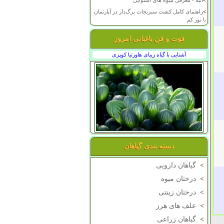
>
انبه - معرفی میوه های استوایی
>
راهنمای کامل کشت سبزیجات برگ‌دار در آپارتمان
با نور کم
فوت و فن باغبانی امروز
آشنایی با گیاه زیبای هاورتیا کوپری
دسته بندی گیاهان
>
گیاهان دارویی
>
درختان میوه
>
درختان زینتی
>
علف های هرز
>
گیاهان زراعی