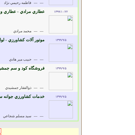
---
---
فاطمه رحيمي نژاد
عطاري مرادي - عطاري و د
۱۳۹۹/۱۰/۲۲
---
---
محمد مرادي
موتور آلات کشاورزي - لو
۱۳۹۹/۹/۵
---
---
حبيب مير هادي
فروشگاه کود و سم جمشيد
۱۳۹۹/۹/۵
---
---
ذوالفقار جمشيدي
خدمات کشاورزي جوانه سب
۱۳۹۹/۹/۵
---
---
سيد مسلم شجاعي