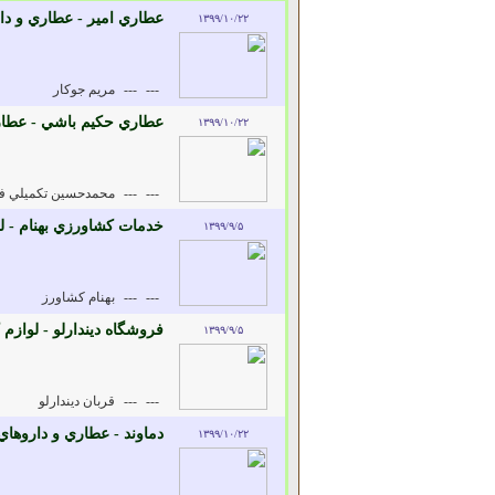
عطاري امير - عطاري و دا
۱۳۹۹/۱۰/۲۲
---
---
مريم جوکار
عطاري حکيم باشي - عطار
۱۳۹۹/۱۰/۲۲
---
---
محمدحسين تکميلي ف
خدمات کشاورزي بهنام - 
۱۳۹۹/۹/۵
---
---
بهنام کشاورز
فروشگاه ديندارلو - لواز
۱۳۹۹/۹/۵
---
---
قربان ديندارلو
دماوند - عطاري و داروهاي
۱۳۹۹/۱۰/۲۲