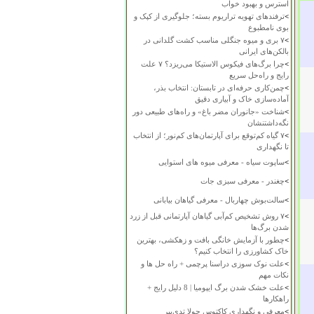
استرس و بهبود خواب
>
ترفندهای تهویه تراریوم بسته؛ جلوگیری از کپک و
بوی نامطبوع
>
۷ بری و میوه جنگلی مناسب کشت گلدانی در
بالکن‌های ایرانی
>
چرا برگ‌های فیکوس الاستیکا می‌ریزد؟ ۷ علت
رایج و راه‌حل سریع
>
چمن‌کاری حرفه‌ای در تابستان: انتخاب بذر،
آماده‌سازی خاک و آبیاری دقیق
>
شناخت «جانوران مضر باغ» و راه‌های طبیعی دور
نگه‌داشتنشان
>
۷ گیاه کم‌توقع برای آپارتمان‌های کم‌نور؛ از انتخاب
تا نگهداری
>
ساپوت سیاه - معرفی میوه های استوایی
>
چغندر - معرفی سبزی جات
>
سالت‌بوش چهاربال - معرفی گیاهان بیابانی
>
۷ روش تشخیص کم‌آبی گیاهان آپارتمانی قبل از زرد
شدن برگ‌ها
>
چطور با آزمایش خانگی بافت و زهکشی، بهترین
خاک کشاورزی را انتخاب کنیم؟
>
علت نوک سوزی دراسنا پرچمی + راه حل ها و
نکات مهم
>
علت خشک شدن برگ ایپومیا | 8 دلیل رایج +
راهکارها
>
معرفی و نگهداری کاکتوس چولا تدی‌بیر