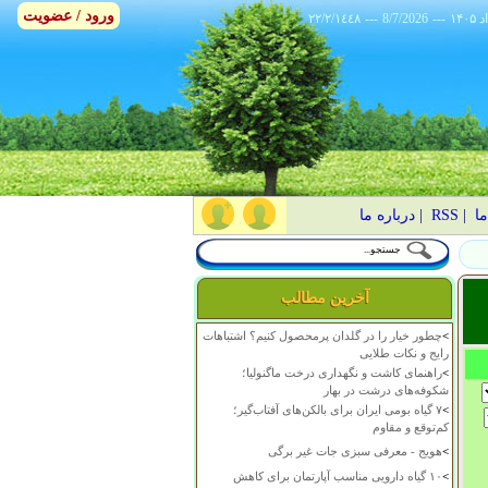
ورود / عضویت
٢٢/٢/١٤٤٨
---
8/7/2026
---
ما
|
RSS
|
درباره ما
آخرین مطالب
>
چطور خیار را در گلدان پرمحصول کنیم؟ اشتباهات
رایج و نکات طلایی
>
راهنمای کاشت و نگهداری درخت ماگنولیا؛
شکوفه‌های درشت در بهار
>
۷ گیاه بومی ایران برای بالکن‌های آفتاب‌گیر؛
کم‌توقع و مقاوم
>
هویج - معرفی سبزی جات غیر برگی
>
۱۰ گیاه دارویی مناسب آپارتمان برای کاهش