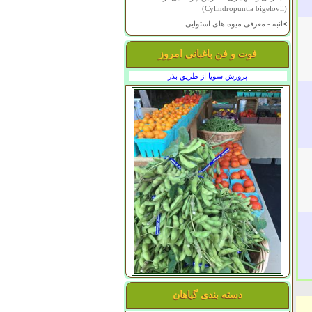
(Cylindropuntia bigelovii)
>
انبه - معرفی میوه های استوایی
فوت و فن باغبانی امروز
پرورش سویا از طریق بذر
دسته بندی گیاهان