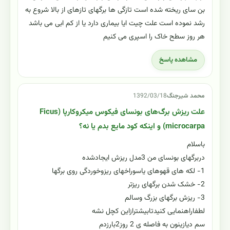
بن سای ریخته شده است تازگی ها برگهای تازهای از بالا شروع به
رشد نموده است علت چیت ایا بیماری دارد یا از کم ابی می باشد
هر روز سطح خاک را اسپری می کنیم
مشاهده پاسخ
محمد شیرجنگ
1392/03/18
علت ریزش برگ‌های بونسای فیکوس میکروکارپا (Ficus
microcarpa) و اینکه کود مایع بدم یا نه؟
باسلام
دربرگهای بونسای من 3مدل ریزش ایجادشده
1- لکه های قهوهای یاسوراخهای ریزوخوردگی روی برگها
2- خشک شدن برگهای ریزتر
3- ریزش برگهای بزرگ وسالم
لطفاراهنمایی کنیدتابیشترازاین کچل نشه
سم دیازینون به فاصله ی 2 روز2بارزدم