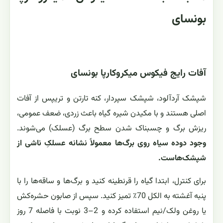
بونسای
آفات رایج فیکوس میکروکارپا بونسای
شپشک آردآلود، شپشک سپردار، کنه تارتن و تریپس از آفات
اصلی هستند و با مکیدن شیره گیاه باعث زردی، ضعف عمومی،
ریزش برگ و چسبناک شدن سطح برگ (عسلک) می‌شوند.
وجود دوده سیاه روی برگ‌ها معمولاً نشانه عسلکِ ناشی از
شپشک‌هاست.
برای کنترل، ابتدا گیاه را قرنطینه کنید و برگ‌ها و ساقه‌ها را با
پنبه آغشته به الکل 70٪ تمیز کنید. سپس از صابون حشره‌کش
یا روغن ولک/نیم استفاده کرده و 2–3 نوبت با فاصله 7 روز