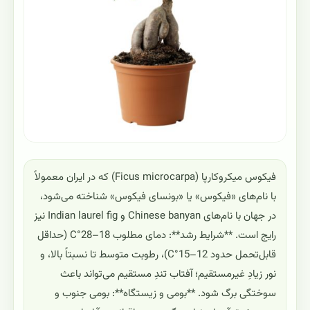
فیکوس میکروکارپا (Ficus microcarpa) که در ایران معمولاً
با نام‌های «فیکوس» یا «بونسای فیکوس» شناخته می‌شود،
در جهان با نام‌های Chinese banyan و Indian laurel fig نیز
رایج است. **شرایط رشد**: دمای مطلوب 18–28°C (حداقل
قابل‌تحمل حدود 12–15°C)، رطوبت متوسط تا نسبتاً بالا، و
نور زیادِ غیرمستقیم؛ آفتاب تندِ مستقیم می‌تواند باعث
سوختگی برگ شود. **بومی و زیستگاه**: بومی جنوب و