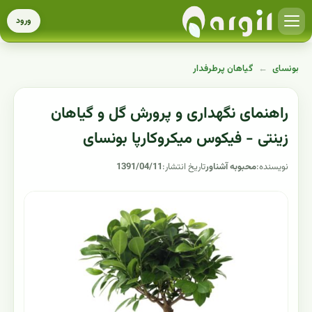
ورود
بونسای
←
گیاهان پرطرفدار
راهنمای نگهداری و پرورش گل و گیاهان
زینتی - فیکوس میکروکارپا بونسای
نویسنده:
محبوبه آشناور
تاریخ انتشار:
1391/04/11