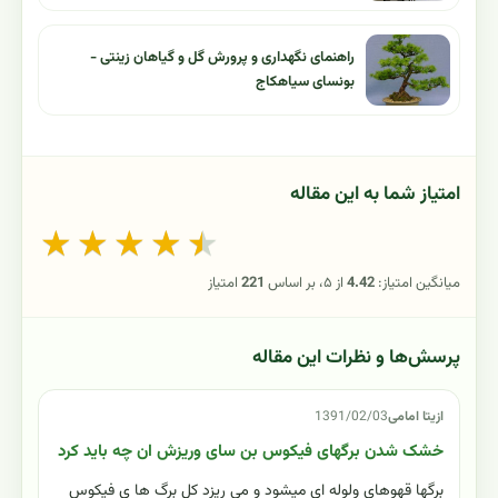
راهنمای نگهداری و پرورش گل و گیاهان زینتی -
بونسای سیاهکاج
امتیاز شما به این مقاله
★
★
★
★
★
میانگین امتیاز:
4.42
از ۵، بر اساس
221
امتیاز
پرسش‌ها و نظرات این مقاله
ازیتا امامی
1391/02/03
خشک شدن برگهای فیکوس بن سای وریزش ان چه باید کرد
برگها قهوهای ولوله ای میشود و می ریزد کل برگ ها ی فیکوس