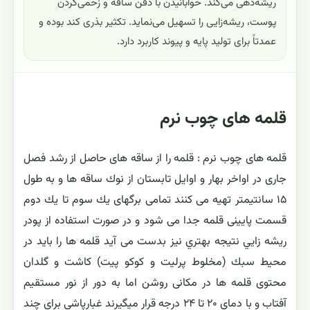
ریشه‌دهی می‌کند. خوابانیدن با دفن ساقه و زخمی‌کردن
پوست، ریشه‌زایی را تسهیل می‌نماید. تکثیر بذری کند بوده و
عمدتاً برای تولید پایه و پیوند کاربرد دارد.
قلمه های چوب نرم
قلمه های چوب نرم : قلمه را از ساقه های حاصل از رشد فصل
جاری در اواخر بهار و اوايل تابستان از نوك ساقه ها و به طول
۱۵ سانتيمتر تهيه می كنند تمامی برگهای يك سوم تا يك دوم
قسمت پايينی قلمه جدا می شود و در صورت استفاده از پودر
ريشه زايي نتيجه بهتري نيز بدست می آيد قلمه ها را بايد در
محيط سبك (مخلوط پرليت و كوكو پيت) كاشت و گلدان
محتوی قلمه ها در مكانی روشن اما به دور از نور مستقيم
آفتاب و با دمای ۲۰ تا ۲۴ درجه قرار ميگيرند غبارپاشي براي چند