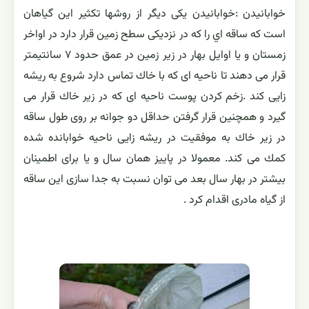
خوابانيدن :خوابانیدن يكی ديگر از روشها تكثير اين گياهان
است كه ساقه اي را كه در نزديكی سطح زمين قرار دارد در اواخر
زمستان و يا اوايل بهار در زير زمين در عمق حدود ۷ سانتيمتر
قرار می دهند تا ناحيه ای كه با خاك تماس دارد شروع به ريشه
زایی كند .زخم كردن پوست ناحيه ای كه در زير خاك قرار می
گيرد و همچنين قرار گرفتن حداقل دو جوانه بر روی طول ساقه
در زير خاك به موفقيت در ريشه زایی ناحيه خوابانده شده
كمك می كند. معمولا در پاييز همان سال و يا برای اطمينان
بيشتر در بهار سال بعد می توان نسبت به جدا سازی اين ساقه
از گياه مادری اقدام كرد .