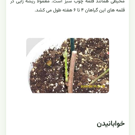
محيطی همانند قلمه چوب سبز است. معمولا ريشه زایی در
قلمه های اين گياهان ۴ تا ۶ هفته طول می كشد.
خوابانيدن