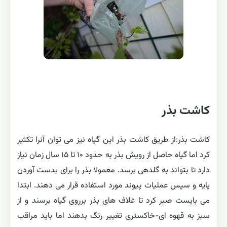
كاشت بذر
كاشت بذر:از طریق کاشت بذر اين گياه نيز می توان آنرا تكثير
كرد اما گياه حاصل از رويش بذر به حدود ۱۰ تا ۱۵ سال زمان نياز
دارد تا بتواند به گلدهی برسد. معمولا بذر را برای بدست آوردن
پايه و سپس عمليات پيوند مورد استفاده قرار می دهند. ابتدا
می بايست صبر كرد تا غلاف های بذر برروی گياه برسند و از
سبز به قهوه ای-خاكستری تغيير رنگ بدهند اما بايد مراقب