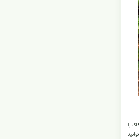
اک را
وانید