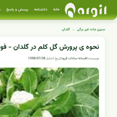
خانه
دانشنامه
پرسش و پاسخ
م
سبزی جات غیر برگی
←
گلدان
نحوه ی پرورش گل کلم در گلدان - فوت
نویسنده:
افسانه سادات فرود
تاریخ انتشار:
1398/07/28