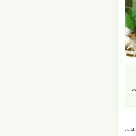
ت
باشد،