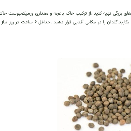
ید.گلدان های بزرگی تهیه کنید ،از ترکیب خاک باغچه و مقداری ورمیکمپوست خاک 
کنید.بذر های مرغوب گل کلم را در عمق نیم سانتیمتری خاک بکارید.گلدان را در مکانی آفتابی قرار دهید .ح