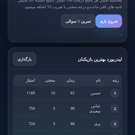
محاسبه امتیاز: هر پاسخ درست 100 امتیاز، پاسخ اشتباه -30 سپس
ثانیه های باقی مانده و درجه سختی با ضریب 10 اضافه میشود.
شروع بازی
تمرین ۱ سوالی
...
لیدربورد بهترین بازیکنان
بارگذاری
رتبه
نام
زمان
سختی
امتیاز
حسین
61
10
1189
1
عباس
750
5
90
2
سعیدی
پری
86
5
724
3