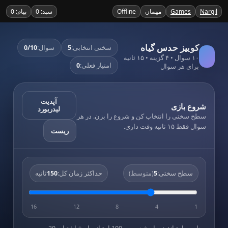
Nargil
Games
مهمان
Offline
سبد: 0
پیام: 0
کوییز حدس گیاه
سختی انتخابی:
5
سوال:
0/10
۱۰ سوال • ۴ گزینه • ۱۵ ثانیه
امتیاز فعلی:
0
برای هر سوال
آپدیت
شروع بازی
لیدربورد
سطح سختی را انتخاب کن و شروع را بزن. در هر
سوال فقط ۱۵ ثانیه وقت داری.
ریست
سطح سختی:
5
(متوسط)
حداکثر زمان کل:
150
ثانیه
16
12
8
4
1