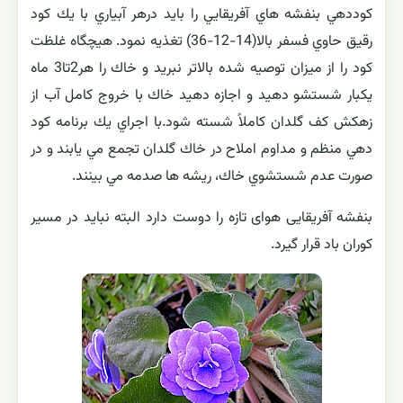
در فصول گرم هر پانزده روز یك بار به وسیله غذاهای كمكی،
گیاه را تقویت كنید.
گلدان مناسب با توجه به حساسيت اين گياه نسبت به سرما
بهتر است آنها را در گلدانهاي پلاستيك پرورش دهيم و
ازگلدانهاي سفالي استفاده نكنيم زيرا سفال در طول ماههاي
سرد،سرما را جذب مي كند و نتيجه اين تنش سرمايي در گياه
قهوه اي شدن و مرگ برگها است. در صورت ضرورت تعويض
گلدان اين كار را در بهار انجام دهيد
كوددهي بنفشه هاي آفريقايي را بايد درهر آبياري با يك كود
رقيق حاوي فسفر بالا(14-12-36) تغذيه نمود. هيچگاه غلظت
كود را از ميزان توصيه شده بالاتر نبريد و خاك را هر2تا3 ماه
يكبار شستشو دهيد و اجازه دهيد خاك با خروج كامل آب از
زهكش كف گلدان كاملاً شسته شود.با اجراي يك برنامه كود