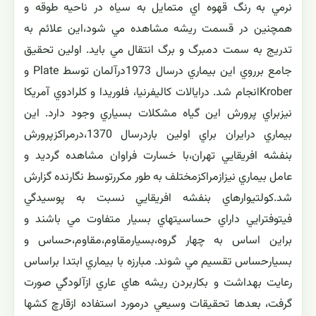
این بیماری، خاكستری و گرد آلود شدن سطح برگهاست.
اسپری نمودن سموم قارچ كش روی برگ های آلوده و نگهداری
صحیح گیاه، موجب بهبودی و سلامتی بنفشه آفریقایی می
گردد.
بيماري پوسيدگي ريشه بنفشه افريقايي : اين بيماري كه
بوسيله قارچnicotian Var.parasiti Phytophthora ايجادمي
شود،يك بيماري مخرب درمراكز پرورش بنفشه افريقايي
Saintpaulia ionantha به شمار مي رود.علائم بيماري در
قسمتهاي هوايي گياه بصورت توقف رشد،پژمردگي و پوسيدگي
نرمي به رنگ قهوه اي متمايل به سياه در ناحيه طوقه و
همچنين در قسمت ريشه مشاهده مي شود،اين علائم به
تدريج به سمت دمبرگ و برگ انتقال مي بايد. اولين تحقيق
جامع برروي اين بيماري درسال 1973درآلمان توسط Plate و
Kroberانجام شد. درايالات كاليفرنيا، فلوريدا و كلرادوي آمريكا
نيزبراي پرورش اين گياه مشكلات بسياري وجود دارد. اين