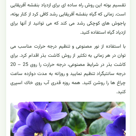
آنها را با قیچی یا چاقو از انتهای دُمبرگ بچینیدبرگ بریده شده
را از ناحیه دُمبرگ در آب قرار دهید تا ریشه دار شود.قلمه ها را
در خاك هم می توانید ریشه دار كنید. بهتر است قلمه ها را از
قسمت میانی ساقه بردارید. مناسب ترین درجه حرارت برای
ریشه زایی قلمه ها 25 درجه سانتیگراد است.قراردادن نایلون
روی گلدانی كه قلمه ها در آن كاشته شده اند موجب افزایش
رطوبت نسبی می شود و به سرعتِ ریشه زایی كمك می كند. در
شرایط مناسب، قلمه برگ بعد از پانزده روز تا یك ماه دارای
ریشه می شود.
تقسیم بوته این روش راه ساده ای برای ازدیاد بنفشه آفریقایی
است. زمانی كه گیاه بنفشه آفریقایی رشد كافی كرد از كنار بوته،
پاجوش های كوچكی رشد می كند كه می توانید از آنها برای
ازدیاد گیاه استفاده كنید.
با استفاده از نور مصنوعی و تنظیم درجه حرارت مناسب می