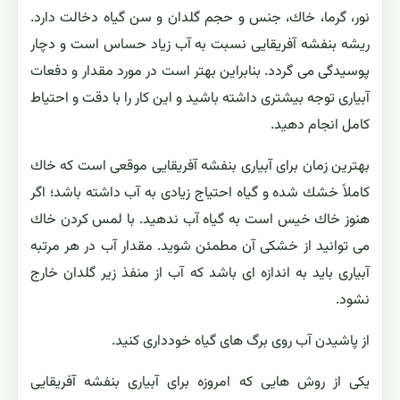
مستقیم آفتاب محافظت گردد. در صورتی كه بخواهیم بنفشه
آفریقایی را در محیط سرپوشیده و كم نور پرورش دهیم می
توانیم از لامپ های فلورسنت (مهتابی) استفاده كنیم، این
لامپ ها باید در فاصله سی تا چهل سانتی متری گیاه نصب
شوند. لازم نیست چراغ ها به طور مرتب روشن باشند، بلكه می
توانید در ساعات مشخص چراغ ها را خاموش كنید. مزیت
استفاده از نور مصنوعی نسبت به نور آفتاب اینست كه برگ ها
دچار سوختگی نخواهند شد.
در مورد مقدار آب و فاصله زمانی بین دو آبیاری عواملی چون
نور، گرما، خاك، جنس و حجم گلدان و سن گیاه دخالت دارد.
ریشه بنفشه آفریقایی نسبت به آب زیاد حساس است و دچار
پوسیدگی می گردد. بنابراین بهتر است در مورد مقدار و دفعات
آبیاری توجه بیشتری داشته باشید و این كار را با دقت و احتیاط
كامل انجام دهید.