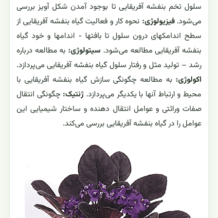
اصطلاحات تخصصی علوم در مورد بنفشه آفریقایی :
تاکسونومی:
گیاه گل بنفشه آفریقایی بر حسب خویشاوندی با
سایر گیاهان رده بندی می‌شود و جایگاه این گیاه از نظر رده
بندی در سطح گونه مشخص می‌شود.
مورفولوژی:
تنوع ریختی
گیاه گل بنفشه آفریقایی مطالعه می‌شود. و به عبارتی مطالعه
تنوع ریختی گیاه بنفشه آفریقایی باعث می‌شود تا بدانیم که با
شرایط متفاوت در زیستگاههای مختلف سازگاری این گیاه
چگونه صورت می‌گیرد.
آناتومی:
ساختمان داخلی گیاه گل
بنفشه آفریقایی مطالعه می‌شود.
مورفوژنز:
از ابتدای تشکیل
سلول تخم بنفشه آفریقایی تا بوجود آمدن شکل آویز بررسی
می‌شود.
فیزیولوژی:
نحوه کار و فعالیت گیاه بنفشه آفریقایی از
سطح اندامکهای درون سلول تا بافتها - اندامها و خود گیاه
بنفشه آفریقایی مطالعه می‌شود.
سیتولوژی:
به مطالعه درباره
رشد – تولید مثل و رفتار سلول گیاه بنفشه آفریقایی می‌پردازد.