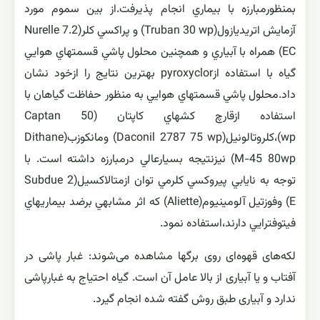
بيماري درايران براي اولين باردرسال 1370،درمراكزپرورش
بنفشه افريقايي تهران،با خسارت فراوان مشاهده گرديد و
عامل بيماري نيزازمراكزمختلف به طور مكررتوسط نگارنده گزارش
شد.كولتيوارهاي بنفشه افريقايي نسبت به پوسيدگي
فيتوفترايي داراي حساسيتهاي بسيار متفاوت مي باشند و
براين اساس به چهار گروه،بسيارمقاوم،مقاوم،حساس و
بسيارحساس تقسيم مي شوند. مبارزه با بيماري ابتدا براساس
رعايت بهداشت و بكاربردن ريشه هاي عاري ازآلودگي صورت
گرفت، بعدها تحقيقات وسيعي درمورد استفاده ازقارچ كشها
بمنظورمبارزه با بيماري انجام پذيرفت.از بين سموم مورد
آزمايش اتريديازول(Truban 30 wp) و پراكسي كلر(Nurelle 7.2
EC) همراه با آبياري و همچنين محلول پاشي قسمتهاي هوايي
گياه با استفاده ازpyroxyclor بهترين نتايج را ازخود نشان
داد.محلول پاشي قسمتهاي هوايي به منظور حفاظت گياهان با
استفاده ازقارچ كشهاي كاپتان (Captan 50