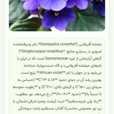
بنفشه آفریقایی (*Saintpaulia ionantha*؛ نام پذیرفته‌شده
امروزی در بسیاری منابع: *Streptocarpus ionanthus*)
گیاهی آپارتمانی از تیره Gesneriaceae است که در ایران با
نام‌های «بنفشه آفریقایی» و گاه «سنت‌پولیا» شناخته
می‌شود و در جهان با نام **African violet** رایج است.
بهترین رشد آن در دمای حدود **۱۸ تا ۲۴°C** (حساس به
سرمای زیر ~۱۵°C و گرمای بالای ~۳۰°C) و **رطوبت متوسط
تا نسبتاً بالا** (حدود **۴۰–۶۰٪**) رخ می‌دهد. نور مطلوب،
**زیاد ولی غیرمستقیم** است (پشت پنجره شرقی/شمالی یا
زیر نور مصنوعی مناسب)؛ آفتاب مستقیم باعث سوختگی