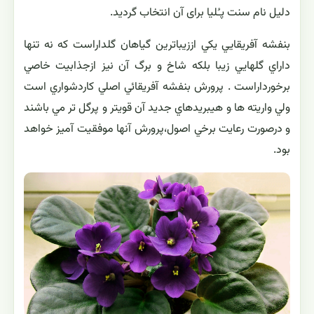
دلیل نام سنت پـُلیا برای آن انتخاب گردید.
بنفشه آفريقايي يكي اززيباترين گياهان گلداراست كه نه تنها
داراي گلهايي زيبا بلكه شاخ و برگ آن نيز ازجذابيت خاصي
برخورداراست . پرورش بنفشه آفريقائي اصلي كاردشواري است
ولي واريته ها و هيبريدهاي جديد آن قويتر و پرگل تر مي باشند
و درصورت رعايت برخي اصول،پرورش آنها موفقيت آميز خواهد
بود.