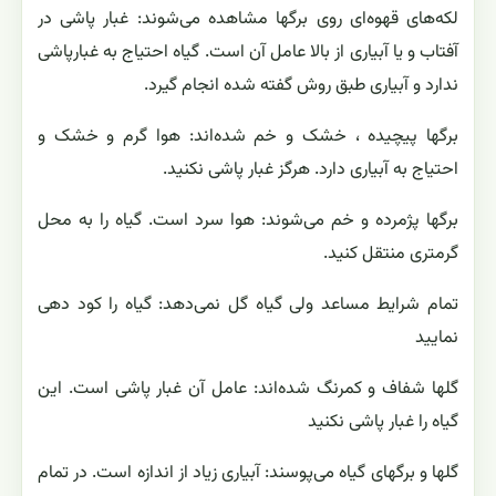
wp)،كلروتالونيل(Daconil 2787 75 wp) ومانكوزب(Dithane
M-45 80wp) نيزنتيجه بسيارعالي درمبارزه داشته است. با
توجه به نايابي پيروكسي كلرمي توان ازمتالاكسيل(Subdue 2
E) وفوزتيل آلومينيوم(Aliette) كه اثر مشابهي برضد بيماريهاي
فيتوفترايي دارند،استفاده نمود.
لکه‌های قهوه‌ای روی برگها مشاهده می‌شوند: غبار پاشی در
آفتاب و یا آبیاری از بالا عامل آن است. گیاه احتیاج به غبارپاشی
ندارد و آبیاری طبق روش گفته شده انجام گیرد.
لکه‌های قهوه‌ای روی برگها مشاهده می‌شوند: غبار پاشی در
آفتاب و یا آبیاری از بالا عامل آن است. گیاه احتیاج به غبارپاشی
ندارد و آبیاری طبق روش گفته شده انجام گیرد.
برگها پیچیده ، خشک و خم شده‌اند: هوا گرم و خشک و
احتیاج به آبیاری دارد. هرگز غبار پاشی نکنید.