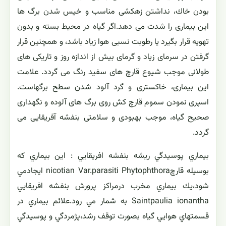
و نباید آب روی برگ هایش پاشیده شود. در صورتی كه حجم
گلدان بزرگ باشد یا خاك از مواد غذایی كافی برخوردار نگردد،
گیاه گل نمی دهد یا این كه گل ها ریز و كوچك می مانند. در
این صورت بعد از تعویض گلدان و اضافه نمودن مواد غذایی به
خاك، گیاه را تقویت كنید. گل های پژمرده و كوچك را جدا كنید.
مهمترین بیماری های بنفشه آفریقایی منشاء ویروسی یا قارچی
دارند.رطوبت زیاد موجب انتشار بیماری های قارچی می شود.
نوعی قارچ به نام فتیوم التیموم PHTHIUM-ULTIMUM
موجب پوسیدگی قسمت های بالایی گیاه می گردد. اسیدی
بودن خاك، نداشتن زهكشی مناسب و خیس شدن برگ ها
این بیماری را شدت می دهد.اگر گیاه در محیط بسته و بدون
تهویه قرار بگیرد یا رطوبت نسبی هوا زیاد باشد، و همچنین قرار
گرفتن در سرمای زیاد و گرمای بیش از اندازه روز و تاریكی های
طولانی موجب شیوع قارچ های سفید رنگ می گردد. علامت